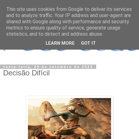
This site uses cookies from Google to deliver its services
and to analyze traffic. Your IP address and user-agent are
shared with Google along with performance and security
metrics to ensure quality of service, generate usage
statistics, and to detect and address abuse.
LEARN MORE
GOT IT
sexta-feira, 29 de setembro de 2023
Decisão Difícil