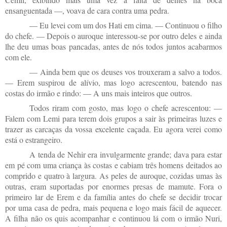
ensanguentada —, voava de cara contra uma pedra.
— Eu levei com um dos Hati em cima. — Continuou o filho
do chefe. — Depois o auroque interessou-se por outro deles e ainda
lhe deu umas boas pancadas, antes de nós todos juntos acabarmos
com ele.
— Ainda bem que os deuses vos trouxeram a salvo a todos.
— Erem suspirou de alívio, mas logo acrescentou, batendo nas
costas do irmão e rindo: — A uns mais inteiros que outros.
Todos riram com gosto, mas logo o chefe acrescentou: —
Falem com Lemi para terem dois grupos a sair às primeiras luzes e
trazer as carcaças da vossa excelente caçada. Eu agora verei como
está o estrangeiro.
A tenda de Nehir era invulgarmente grande; dava para estar
em pé com uma criança às costas e cabiam três homens deitados ao
comprido e quatro à largura. As peles de auroque, cozidas umas às
outras, eram suportadas por enormes presas de mamute. Fora o
primeiro lar de Erem e da família antes do chefe se decidir trocar
por uma casa de pedra, mais pequena e logo mais fácil de aquecer.
A filha não os quis acompanhar e continuou lá com o irmão Nuri,