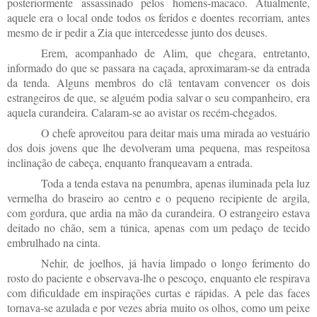
posteriormente assassinado pelos homens-macaco. Atualmente,
aquele era o local onde todos os feridos e doentes recorriam, antes
mesmo de ir pedir a Zia que intercedesse junto dos deuses.
Erem, acompanhado de Alim, que chegara, entretanto,
informado do que se passara na caçada, aproximaram-se da entrada
da tenda. Alguns membros do clã tentavam convencer os dois
estrangeiros de que, se alguém podia salvar o seu companheiro, era
aquela curandeira. Calaram-se ao avistar os recém-chegados.
O chefe aproveitou para deitar mais uma mirada ao vestuário
dos dois jovens que lhe devolveram uma pequena, mas respeitosa
inclinação de cabeça, enquanto franqueavam a entrada.
Toda a tenda estava na penumbra, apenas iluminada pela luz
vermelha do braseiro ao centro e o pequeno recipiente de argila,
com gordura, que ardia na mão da curandeira. O estrangeiro estava
deitado no chão, sem a túnica, apenas com um pedaço de tecido
embrulhado na cinta.
Nehir, de joelhos, já havia limpado o longo ferimento do
rosto do paciente e observava-lhe o pescoço, enquanto ele respirava
com dificuldade em inspirações curtas e rápidas. A pele das faces
tornava-se azulada e por vezes abria muito os olhos, como um peixe