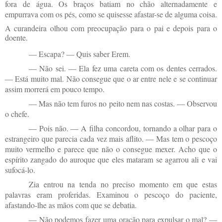
fora de água. Os braços batiam no chão alternadamente e
empurrava com os pés, como se quisesse afastar-se de alguma coisa.
A curandeira olhou com preocupação para o pai e depois para o
doente.
— Escapa? — Quis saber Erem.
— Não sei. — Ela fez uma careta com os dentes cerrados.
— Está muito mal. Não consegue que o ar entre nele e se continuar
assim morrerá em pouco tempo.
— Mas não tem furos no peito nem nas costas. — Observou
o chefe.
— Pois não. — A filha concordou, tornando a olhar para o
estrangeiro que parecia cada vez mais aflito. — Mas tem o pescoço
muito vermelho e parece que não o consegue mexer. Acho que o
espírito zangado do auroque que eles mataram se agarrou ali e vai
sufocá-lo.
Zia entrou na tenda no preciso momento em que estas
palavras eram proferidas. Examinou o pescoço do paciente,
afastando-lhe as mãos com que se debatia.
— Não podemos fazer uma oração para expulsar o mal? —