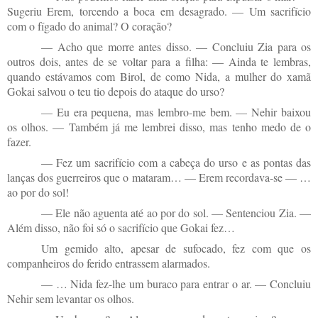
Sugeriu Erem, torcendo a boca em desagrado. — Um sacrifício
com o fígado do animal? O coração?
— Acho que morre antes disso. — Concluiu Zia para os
outros dois, antes de se voltar para a filha: — Ainda te lembras,
quando estávamos com Birol, de como Nida, a mulher do xamã
Gokai salvou o teu tio depois do ataque do urso?
— Eu era pequena, mas lembro-me bem. — Nehir baixou
os olhos. — Também já me lembrei disso, mas tenho medo de o
fazer.
— Fez um sacrifício com a cabeça do urso e as pontas das
lanças dos guerreiros que o mataram… — Erem recordava-se — …
ao por do sol!
— Ele não aguenta até ao por do sol. — Sentenciou Zia. —
Além disso, não foi só o sacrifício que Gokai fez…
Um gemido alto, apesar de sufocado, fez com que os
companheiros do ferido entrassem alarmados.
— … Nida fez-lhe um buraco para entrar o ar. — Concluiu
Nehir sem levantar os olhos.