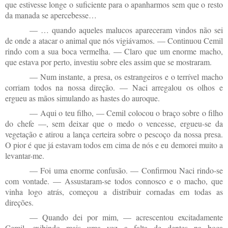
que estivesse longe o suficiente para o apanharmos sem que o resto
da manada se apercebesse…
— … quando aqueles malucos apareceram vindos não sei
de onde a atacar o animal que nós vigiávamos. — Continuou Cemil
rindo com a sua boca vermelha. — Claro que um enorme macho,
que estava por perto, investiu sobre eles assim que se mostraram.
— Num instante, a presa, os estrangeiros e o terrível macho
corriam todos na nossa direção. — Naci arregalou os olhos e
ergueu as mãos simulando as hastes do auroque.
— Aqui o teu filho, — Cemil colocou o braço sobre o filho
do chefe —, sem deixar que o medo o vencesse, ergueu-se da
vegetação e atirou a lança certeira sobre o pescoço da nossa presa.
O pior é que já estavam todos em cima de nós e eu demorei muito a
levantar-me.
— Foi uma enorme confusão. — Confirmou Naci rindo-se
com vontade. — Assustaram-se todos connosco e o macho, que
vinha logo atrás, começou a distribuir cornadas em todas as
direções.
— Quando dei por mim, — acrescentou excitadamente
Cemil, exibindo mais uma vez a falta de dentes na boca