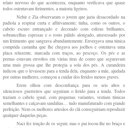
relato nervoso do que acontecera, enquanto verificava que quase
todos ostentavam ferimentos, a maioria ligeiros.
Nehir e Zia observaram o jovem que jazia desacordado na
padiola a respirar curta e aflitivamente; tinha, como os outros, o
cabelo escuro entrançado e decorado com esferas brilhantes,
sobrancelhas espessas e o rosto pálido alongado, atravessado por
um ferimento que sangrava abundantemente. Envergava uma túnica
comprida castanha que lhe chegava aos joelhos e ostentava uma
placa reluzente, marcada com traços, ao pescoço. Os pés e as
pernas estavam envoltos em várias tiras de couro que seguravam
uma mais grossa que lhe protegia a sola dos pés. A curandeira
indicou que o levassem para a tenda dela, enquanto a mãe, ajudada
por outras mulheres, começou a cuidar dos feridos menos graves.
Erem olhou com desconfiança para os seis altos e
silenciosos guerreiros que seguiram o ferido para a tenda. Todos
traziam o cabelo igual, com pequenas variantes, vestiam túnicas
semelhantes e calçavam sandálias… tudo manufaturado com grande
perfeição. Nem os melhores artesãos do clã conseguiriam reproduzir
qualquer daquelas peças.
Naci fez tenção de os seguir, mas o pai tocou-lhe no braço e