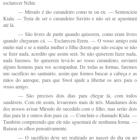
esclarecer Nehir.
— Mirsulo é tão curandeiro como tu ou eu. — Sentenciou
Kiala. — Teria de ser o curandeiro Savirio e não sei se aguentará
até lá.
— São livres de partir quando quiserem, como eram livres
quando chegaram cá. — Esclareceu Erem. — O vosso amigo está
muito mal e se a minha mulher e filha dizem que não escapa se não
se fizer nada, acredito que assim será. Se não quiserem fazer nada,
nada faremos. Se quiserem levá-lo ao vosso curandeiro, enviarei
alguns homens para vos acompanhar. De todas as formas, faremos
um sacrifício no santuário, assim que formos buscar a cabeça e as
mãos do auroque, para que Swol ajude a libertar os ares para o
vosso amigo.
— São precisos dois dias para chegar lá, com todos
saudáveis. Com ele assim, levaremos mais de três. Mandamos dois
dos nossos avisar Mirsulo do sucedido com o filho, mas serão dois
dias para lá e outros dois para cá. — Concluiu o chamado Kiala. —
Também compreendo que ele não aguentará de nenhuma forma. —
Baixou os olhos pensativamente.
— O sacrifício deve ser realizado ao nascer do dia ou ao