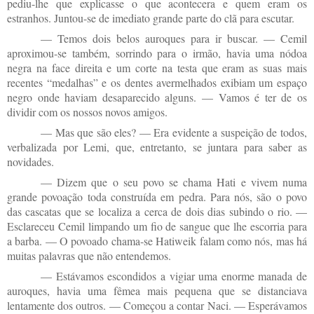
pediu-lhe que explicasse o que acontecera e quem eram os
estranhos. Juntou-se de imediato grande parte do clã para escutar.
— Temos dois belos auroques para ir buscar. — Cemil
aproximou-se também, sorrindo para o irmão, havia uma nódoa
negra na face direita e um corte na testa que eram as suas mais
recentes “medalhas” e os dentes avermelhados exibiam um espaço
negro onde haviam desaparecido alguns. — Vamos é ter de os
dividir com os nossos novos amigos.
— Mas que são eles? — Era evidente a suspeição de todos,
verbalizada por Lemi, que, entretanto, se juntara para saber as
novidades.
— Dizem que o seu povo se chama Hati e vivem numa
grande povoação toda construída em pedra. Para nós, são o povo
das cascatas que se localiza a cerca de dois dias subindo o rio. —
Esclareceu Cemil limpando um fio de sangue que lhe escorria para
a barba. — O povoado chama-se Hatiweik falam como nós, mas há
muitas palavras que não entendemos.
— Estávamos escondidos a vigiar uma enorme manada de
auroques, havia uma fêmea mais pequena que se distanciava
lentamente dos outros. — Começou a contar Naci. — Esperávamos