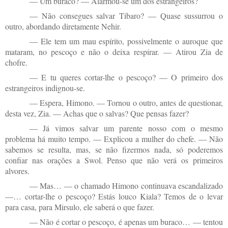
— Um buraco? — Alarmou-se um dos estrangeiros?
— Não consegues salvar Tibaro? — Quase sussurrou o
outro, abordando diretamente Nehir.
— Ele tem um mau espírito, possivelmente o auroque que
mataram, no pescoço e não o deixa respirar. — Atirou Zia de
chofre.
— E tu queres cortar-lhe o pescoço? — O primeiro dos
estrangeiros indignou-se.
— Espera, Himono. — Tornou o outro, antes de questionar,
desta vez, Zia. — Achas que o salvas? Que pensas fazer?
— Já vimos salvar um parente nosso com o mesmo
problema há muito tempo. — Explicou a mulher do chefe. — Não
sabemos se resulta, mas, se não fizermos nada, só poderemos
confiar nas orações a Swol. Penso que não verá os primeiros
alvores.
— Mas… — o chamado Himono continuava escandalizado
—… cortar-lhe o pescoço? Estás louco Kiala? Temos de o levar
para casa, para Mirsulo, ele saberá o que fazer.
— Não é cortar o pescoço, é apenas um buraco… — tentou