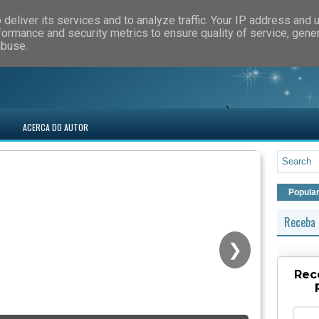
deliver its services and to analyze traffic. Your IP address and 
formance and security metrics to ensure quality of service, gen
abuse.
ACERCA DO AUTOR
Popula
Receba 
❯
Rec