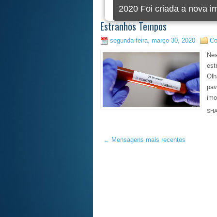
2020 Foi criada a nova 
Estranhos Tempos
segunda-feira, março 30, 2020
Co
Nes
est
Olh
pav
imo
SH
← Mensagens mais recentes