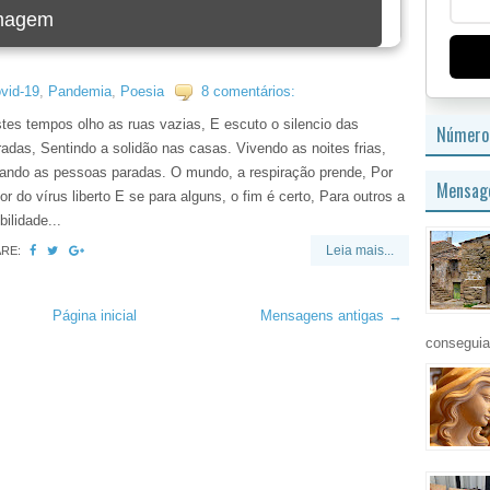
imagem
vid-19
,
Pandemia
,
Poesia
8 comentários:
tes tempos olho as ruas vazias, E escuto o silencio das
Número 
radas, Sentindo a solidão nas casas. Vivendo as noites frias,
ando as pessoas paradas. O mundo, a respiração prende, Por
Mensage
or do vírus liberto E se para alguns, o fim é certo, Para outros a
bilidade...
Leia mais...
ARE:
Página inicial
Mensagens antigas →
conseguia