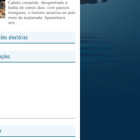
Cabelo comprido, desgrenhado e
barba de vários dias, com passos
inseguros, o homem arrastou-se pelo
meio da esplanada. Aparentava
uns...
ções aleatórias
ações
r