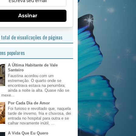
Assinar
total de visualizações de páginas
ns populares
A Última Habitante de Vale
Santeiro
Faustina acordou com um
estremeção. O quarto onde se
encontrava estava na penumbra;
ainda a noite ia alta. Quase não se
 mexe...
Por Cada Dia de Amor
Foi furioso e revoltado que, naquela
tarde de inverno, fria e chuvosa, dei
entrada no hospital para outra e se
calhar novamente inútil, ...
A Vida Que Eu Quero