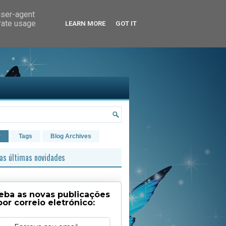
user-agent
erate usage
LEARN MORE
GOT IT
r
Tags
Blog Archives
as últimas novidades
eba as novas publicações
por correio eletrónico: