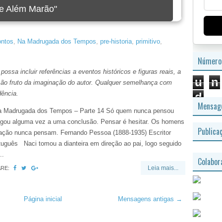
e Além Marão"
ntos
,
Na Madrugada dos Tempos
,
pre-historia
,
primitivo
,
Número 
ossa incluir referências a eventos históricos e figuras reais, a
u
n
s são fruto da imaginação do autor. Qualquer semelhança com
dência.
d
Mensage
Madrugada dos Tempos – Parte 14 Só quem nunca pensou
gou alguma vez a uma conclusão. Pensar é hesitar. Os homens
Publica
ação nunca pensam. Fernando Pessoa (1888-1935) Escritor
tuguês Naci tomou a dianteira em direção ao pai, logo seguido
..
Colabor
Leia mais...
ARE:
Página inicial
Mensagens antigas →