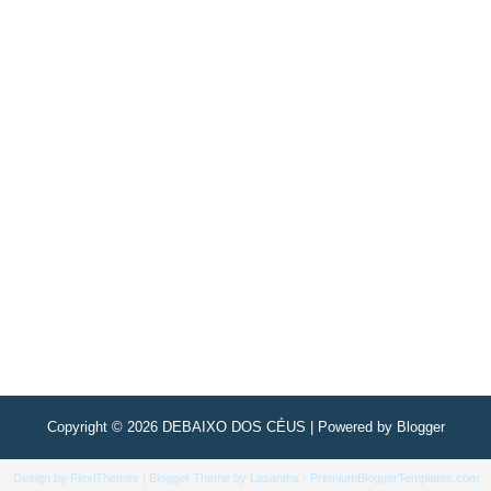
Copyright ©
2026
DEBAIXO DOS CÉUS
| Powered by
Blogger
Design by
FlexiThemes
| Blogger Theme by
Lasantha
-
PremiumBloggerTemplates.com