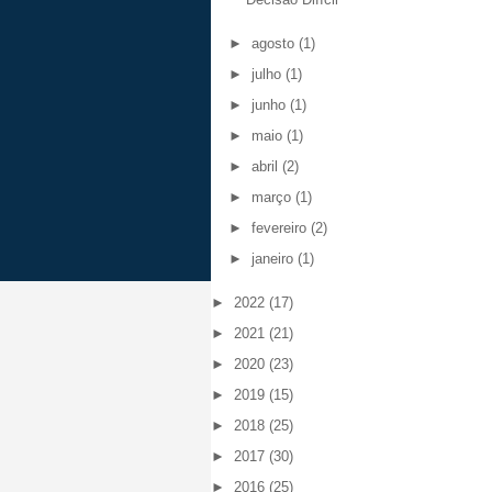
►
agosto
(1)
►
julho
(1)
►
junho
(1)
►
maio
(1)
►
abril
(2)
►
março
(1)
►
fevereiro
(2)
►
janeiro
(1)
►
2022
(17)
►
2021
(21)
►
2020
(23)
►
2019
(15)
►
2018
(25)
►
2017
(30)
►
2016
(25)