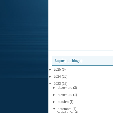
Arquivo do blogue
►
2025
(6)
►
2024
(20)
▼
2023
(16)
►
dezembro
(3)
►
novembro
(1)
►
outubro
(1)
▼
setembro
(1)
Decisão Difícil