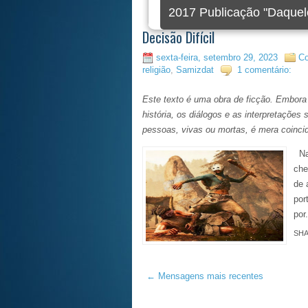
2017 Publicação "Daquel
Decisão Difícil
sexta-feira, setembro 29, 2023
Co
religião
,
Samizdat
1 comentário:
Este texto é uma obra de ficção. Embora p
história, os diálogos e as interpretaçõe
pessoas, vivas ou mortas, é mera coinci
Na 
che
de 
por
por.
SH
← Mensagens mais recentes