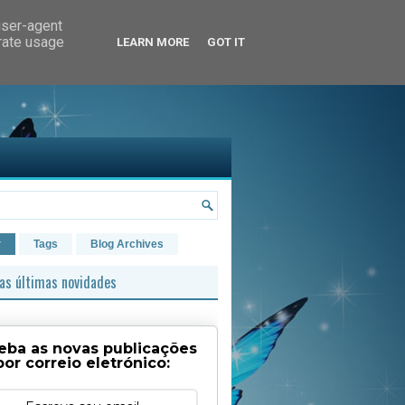
user-agent
erate usage
LEARN MORE
GOT IT
r
Tags
Blog Archives
as últimas novidades
eba as novas publicações
por correio eletrónico: