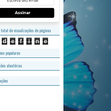
Assinar
total de visualizações de páginas
d
e
f
i
n
e
ns populares
ções aleatórias
ações