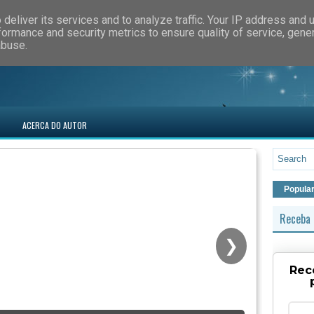
deliver its services and to analyze traffic. Your IP address and 
formance and security metrics to ensure quality of service, gen
abuse.
ACERCA DO AUTOR
Popula
Receba 
❯
Rec