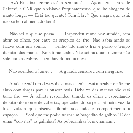
—
Avó Faustina, como está a senhora? — Agora era a voz de
Salomé, a GNR que a visitava frequentemente, que lhe chegava de
muito longe. — Está tão quente! Tem febre? Que magra que está,
não se tem alimentado bem!
—
Não sei o que se passa. — Respondeu numa voz sumida, sem
abrir os olhos, por entre os arrepios de frio. Não sabia ainda se
falava com um sonho. — Tenho tido muito frio e passo o tempo
debaixo das mantas. Nem fome tenho. Não sei há quanto t
empo não
saio com as cabras… tem havido muita neve.
—
Não acendeu o lume… — A guarda censurou com meiguice.
—
Ainda acendi um destes dias, mas a lenha está a acabar e não me
sinto com forças para ir buscar mais. Debaixo das mantas não está
tanto frio. — A velhota respondeu, tirando os olhos e espreitando
debaixo do monte de cobertas, apercebendo-se pela primeira vez da
luz azulada que piscava, iluminando todo o compartimento a
espaços. — Será que me podia trazer um braçadito de galhos? E dar
umas “coivitas” às galinhas? As pobrezinhas bem chamam…