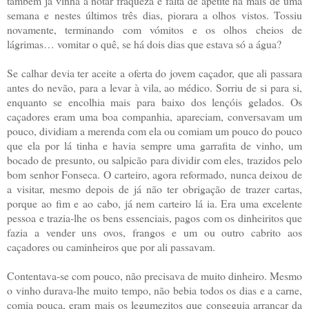
também já vinha a notar fraqueza e falta de apetite há mais de uma
semana e nestes últimos três dias, piorara a olhos vistos. Tossiu
novamente, terminando com vómitos e os olhos cheios de
lágrimas… vomitar o quê, se há dois dias que estava só a água?
Se calhar devia ter aceite a oferta do jovem caçador, que ali passara
antes do nevão, para a levar à vila, ao médico. Sorriu de si para si,
enquanto se encolhia mais para baixo dos lençóis gelados. Os
caçadores eram uma boa companhia, apareciam, conversavam um
pouco, dividiam a merenda com ela ou comiam um pouco do pouco
que ela por lá tinha e havia sempre uma garrafita de vinho, um
bocado de presunto, ou salpicão para dividir com eles, trazidos pelo
bom senhor Fonseca. O carteiro, agora reformado, nunca deixou de
a visitar, mesmo depois de já não ter obrigação de trazer cartas,
porque ao fim e ao cabo, já nem carteiro lá ia. Era uma excelente
pessoa e trazia-lhe os bens essenciais, pagos com os dinheiritos que
fazia a vender uns ovos, frangos e um ou outro cabrito aos
caçadores ou caminheiros que por ali passavam.
Contentava-se com pouco, não precisava de muito dinheiro. Mesmo
o vinho durava-lhe muito tempo, não bebia todos os dias e a carne,
comia pouca, eram mais os legumezitos que conseguia arrancar da