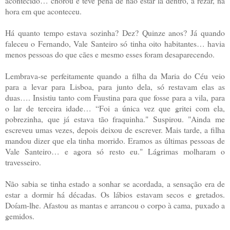
acontecido… chorou e teve pena de não estar lá dentro, a rezar, na
hora em que aconteceu.
Há quanto tempo estava sozinha? Dez? Quinze anos? Já quando
faleceu o Fernando, Vale Santeiro só tinha oito habitantes… havia
menos pessoas do que cães e mesmo esses foram desaparecendo.
Lembrava-se perfeitamente quando a filha da Maria do Céu veio
para a levar para Lisboa, para junto dela, só restavam elas as
duas…. Insistiu tanto com Faustina para que fosse para a vila, para
o lar de terceira idade… “Foi a única vez que gritei com ela,
pobrezinha, que já estava tão fraquinha." Suspirou. "Ainda me
escreveu umas vezes, depois deixou de escrever. Mais tarde, a filha
mandou dizer que ela tinha morrido. Eramos as últimas pessoas de
Vale Santeiro… e agora só resto eu." Lágrimas molharam o
travesseiro.
Não sabia se tinha estado a sonhar se acordada, a sensação era de
estar a dormir há décadas. Os lábios estavam secos e gretados.
Doíam-lhe. Afastou as mantas e arrancou o corpo à cama, puxado a
gemidos.