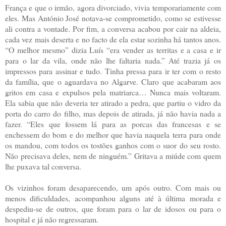
França e que o irmão, agora divorciado, vivia temporariamente com
eles. Mas António José notava-se comprometido, como se estivesse
ali contra a vontade. Por fim, a conversa acabou por cair na aldeia,
cada vez mais deserta e no facto de ela estar sozinha há tantos anos.
“O melhor mesmo” dizia Luís “era vender as territas e a casa e ir
para o lar da vila, onde não lhe faltaria nada.” Até trazia já os
impressos para assinar e tudo. Tinha pressa para ir ter com o resto
da família, que o aguardava no Algarve. Claro que acabaram aos
gritos em casa e expulsos pela matriarca… Nunca mais voltaram.
Ela sabia que não deveria ter atirado a pedra, que partiu o vidro da
porta do carro do filho, mas depois de atirada, já não havia nada a
fazer. “Eles que fossem lá para as porcas das francesas e se
enchessem do bom e do melhor que havia naquela terra para onde
os mandou, com todos os tostões ganhos com o suor do seu rosto.
Não precisava deles, nem de ninguém.” Gritava a miúde com quem
lhe puxava tal conversa.
Os vizinhos foram desaparecendo, um após outro. Com mais ou
menos dificuldades, acompanhou alguns até à última morada e
despediu-se de outros, que foram para o lar de idosos ou para o
hospital e já não regressaram.