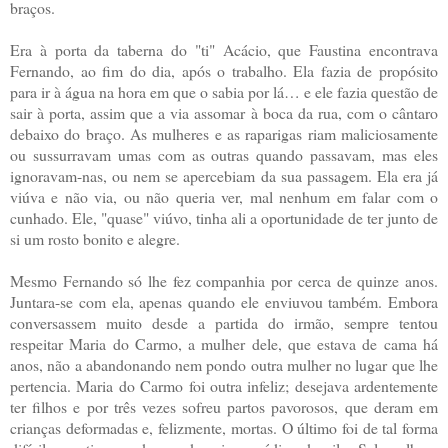
braços.
Era à porta da taberna do "ti" Acácio, que Faustina encontrava
Fernando, ao fim do dia, após o trabalho. Ela fazia de propósito
para ir à água na hora em que o sabia por lá… e ele fazia questão de
sair à porta, assim que a via assomar à boca da rua, com o cântaro
debaixo do braço. As mulheres e as raparigas riam maliciosamente
ou sussurravam umas com as outras quando passavam, mas eles
ignoravam-nas, ou nem se apercebiam da sua passagem. Ela era já
viúva e não via, ou não queria ver, mal nenhum em falar com o
cunhado. Ele, "quase" viúvo, tinha ali a oportunidade de ter junto de
si um rosto bonito e alegre.
Mesmo Fernando só lhe fez companhia por cerca de quinze anos.
Juntara-se com ela, apenas quando ele enviuvou também. Embora
conversassem muito desde a partida do irmão, sempre tentou
respeitar Maria do Carmo, a mulher dele, que estava de cama há
anos, não a abandonando nem pondo outra mulher no lugar que lhe
pertencia. Maria do Carmo foi outra infeliz; desejava ardentemente
ter filhos e por três vezes sofreu partos pavorosos, que deram em
crianças deformadas e, felizmente, mortas. O último foi de tal forma