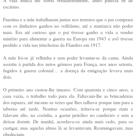
A vida nunca lhe sorria verdadeiramente, antes parecia rir de
escárnio.
Faustina e a mãe trabalharam juntas nos terrenos que o pai comprara
com os dinheiros ganhos no volfrâmio, até a matriarca não poder
mais. Era até curioso que o pai tivesse ganho a vida a vender
minério para alimentar a guerra na Europa em 1943 e avô tivesse
perdido a vida nas trincheiras da Flandres em 1917.
A mãe foi-se já velhinha e sem poder levantar-se da cama. Ainda
assistiu à partida dos netos gémeos para França, nos anos setenta,
fugidos à guerra colonial… a doença da emigração levava mais
dois.
O primeiro ano custou-lhe imenso. Com quarenta e cinco anos, a
casa vazia, o trabalho todo para ela. Faltavam-lhe as brincadeiras
dos rapazes, até mesmo as vezes que lhes ralhava porque iam para a
taberna até tarde. Noutras ocasiões, irritava-se porque riam e
falavam alto, na cozinha, a gastar petróleo no candeeiro e sem a
deixar dormir. De manhã, acordava-os ainda mais cedo, para os
castigar, mas aquelas almas lá se levantavam. Resmungavam, mas
obedeciam.