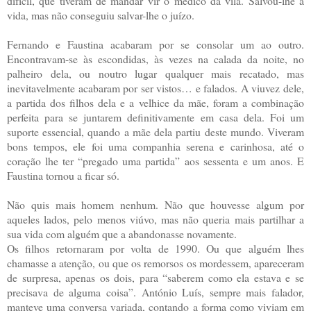
difícil, que tiveram de mandar vir o médico da vila. Salvou-lhe a
vida, mas não conseguiu salvar-lhe o juízo.
Fernando e Faustina acabaram por se consolar um ao outro.
Encontravam-se às escondidas, às vezes na calada da noite, no
palheiro dela, ou noutro lugar qualquer mais recatado, mas
inevitavelmente acabaram por ser vistos… e falados. A viuvez dele,
a partida dos filhos dela e a velhice da mãe, foram a combinação
perfeita para se juntarem definitivamente em casa dela. Foi um
suporte essencial, quando a mãe dela partiu deste mundo. Viveram
bons tempos, ele foi uma companhia serena e carinhosa, até o
coração lhe ter “pregado uma partida” aos sessenta e um anos. E
Faustina tornou a ficar só.
Não quis mais homem nenhum. Não que houvesse algum por
aqueles lados, pelo menos viúvo, mas não queria mais partilhar a
sua vida com alguém que a abandonasse novamente.
Os filhos retornaram por volta de 1990. Ou que alguém lhes
chamasse a atenção, ou que os remorsos os mordessem, apareceram
de surpresa, apenas os dois, para “saberem como ela estava e se
precisava de alguma coisa”. António Luís, sempre mais falador,
manteve uma conversa variada, contando a forma como viviam em