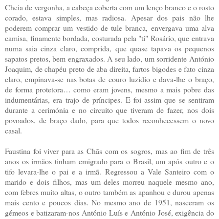
Cheia de vergonha, a cabeça coberta com um lenço branco e o rosto
corado, estava simples, mas radiosa. Apesar dos pais não lhe
poderem comprar um vestido de tule branca, envergava uma alva
camisa, finamente bordada, costurada pela "ti" Rosário, que entrava
numa saia cinza claro, comprida, que quase tapava os pequenos
sapatos pretos, bem engraxados. A seu lado, um sorridente António
Joaquim, de chapéu preto de aba direita, fartos bigodes e fato cinza
claro, empinava-se nas botas de couro luzidio e dava-lhe o braço,
de forma protetora… como eram jovens, mesmo a mais pobre das
indumentárias, era trajo de príncipes. E foi assim que se sentiram
durante a cerimónia e no circuito que tiveram de fazer, nos dois
povoados, de braço dado, para que todos reconhecessem o novo
casal.
Faustina foi viver para as Chãs com os sogros, mas ao fim de três
anos os irmãos tinham emigrado para o Brasil, um após outro e o
tifo levara-lhe o pai e a irmã. Regressou a Vale Santeiro com o
marido e dois filhos, mas um deles morreu naquele mesmo ano,
com febres muito altas, o outro também as apanhou e durou apenas
mais cento e poucos dias. No mesmo ano de 1951, nasceram os
gémeos e batizaram-nos António Luís e António José, exigência do