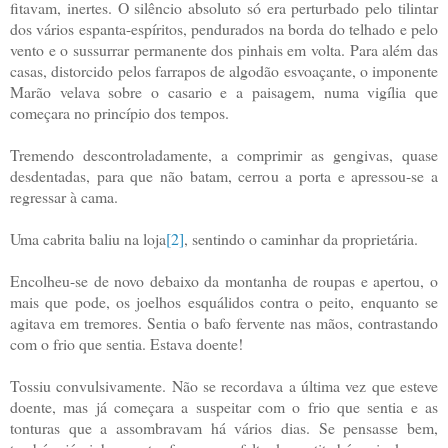
fitavam, inertes. O silêncio absoluto só era perturbado pelo tilintar
dos vários espanta-espíritos, pendurados na borda do telhado e pelo
vento e o sussurrar permanente dos pinhais em volta. Para além das
casas, distorcido pelos farrapos de algodão esvoaçante, o imponente
Marão velava sobre o casario e a paisagem, numa vigília que
começara no princípio dos tempos.
Tremendo descontroladamente, a comprimir as gengivas, quase
desdentadas, para que não batam, cerrou a porta e apressou-se a
regressar à cama.
Uma cabrita baliu na loja
[2]
, sentindo o caminhar da proprietária.
Encolheu-se de novo debaixo da montanha de roupas e apertou, o
mais que pode, os joelhos esquálidos contra o peito, enquanto se
agitava em tremores. Sentia o bafo fervente nas mãos, contrastando
com o frio que sentia. Estava doente!
Tossiu convulsivamente. Não se recordava a última vez que esteve
doente, mas já começara a suspeitar com o frio que sentia e as
tonturas que a assombravam há vários dias. Se pensasse bem,