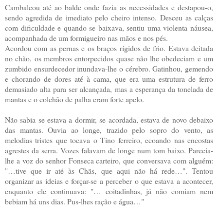
Cambaleou até ao balde onde fazia as necessidades e destapou-o,
sendo agredida de imediato pelo cheiro intenso. Desceu as calças
com dificuldade e quando se baixava, sentiu uma violenta náusea,
acompanhada de um formigueiro nas mãos e nos pés.
Acordou com as pernas e os braços rígidos de frio. Estava deitada
no chão, os membros entorpecidos quase não lhe obedeciam e um
zumbido ensurdecedor inundava-lhe o cérebro. Gatinhou, gemendo
e chorando de dores até à cama, que era uma estrutura de ferro
demasiado alta para ser alcançada, mas a esperança da tonelada de
mantas e o colchão de palha eram forte apelo.
Não sabia se estava a dormir, se acordada, estava de novo debaixo
das mantas. Ouvia ao longe, trazido pelo sopro do vento, as
melodias tristes que tocava o Tino ferreiro, ecoando nas encostas
agrestes da serra. Vozes falavam de longe num tom baixo. Parecia-
lhe a voz do senhor Fonseca carteiro, que conversava com alguém:
"…tive que ir até às Chãs, que aqui não há rede…". Tentou
organizar as ideias e forçar-se a perceber o que estava a acontecer,
enquanto ele continuava: "… coitadinhas, já não comiam nem
bebiam há uns dias. Pus-lhes ração e água…"