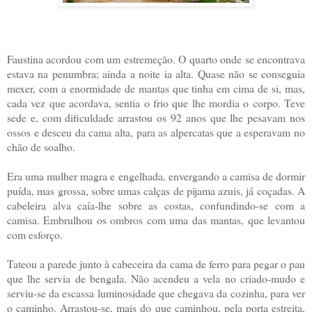
Faustina acordou com um estremeção. O quarto onde se encontrava
estava na penumbra; ainda a noite ia alta. Quase não se conseguia
mexer, com a enormidade de mantas que tinha em cima de si, mas,
cada vez que acordava, sentia o frio que lhe mordia o corpo. Teve
sede e, com dificuldade arrastou os 92 anos que lhe pesavam nos
ossos e desceu da cama alta, para as alpercatas que a esperavam no
chão de soalho.
Era uma mulher magra e engelhada, envergando a camisa de dormir
puída, mas grossa, sobre umas calças de pijama azuis, já coçadas. A
cabeleira alva caía-lhe sobre as costas, confundindo-se com a
camisa. Embrulhou os ombros com uma das mantas, que levantou
com esforço.
Tateou a parede junto à cabeceira da cama de ferro para pegar o pau
que lhe servia de bengala. Não acendeu a vela no criado-mudo e
serviu-se da escassa luminosidade que chegava da cozinha, para ver
o caminho. Arrastou-se, mais do que caminhou, pela porta estreita,