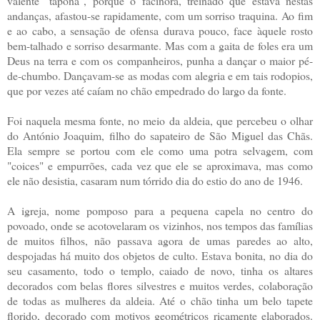
valente "tapona", porque o facínora, treinado que estava nestas
andanças, afastou-se rapidamente, com um sorriso traquina. Ao fim
e ao cabo, a sensação de ofensa durava pouco, face àquele rosto
bem-talhado e sorriso desarmante. Mas com a gaita de foles era um
Deus na terra e com os companheiros, punha a dançar o maior pé-
de-chumbo. Dançavam-se as modas com alegria e em tais rodopios,
que por vezes até caíam no chão empedrado do largo da fonte.
Foi naquela mesma fonte, no meio da aldeia, que percebeu o olhar
do António Joaquim, filho do sapateiro de São Miguel das Chãs.
Ela sempre se portou com ele como uma potra selvagem, com
"coices" e empurrões, cada vez que ele se aproximava, mas como
ele não desistia, casaram num tórrido dia do estio do ano de 1946.
A igreja, nome pomposo para a pequena capela no centro do
povoado, onde se acotovelaram os vizinhos, nos tempos das famílias
de muitos filhos, não passava agora de umas paredes ao alto,
despojadas há muito dos objetos de culto. Estava bonita, no dia do
seu casamento, todo o templo, caiado de novo, tinha os altares
decorados com belas flores silvestres e muitos verdes, colaboração
de todas as mulheres da aldeia. Até o chão tinha um belo tapete
florido, decorado com motivos geométricos ricamente elaborados.