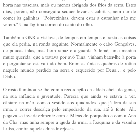
horta nas traseiras, mais ou menos abrigada dos frios da serra. Estes
dias, porém, não conseguira sequer levar as cabritas, nem dar de
comer às galinhas. "Pobrezinhas, devem estar a estranhar não me
verem." Uma lágrima correu do canto do olho.
Também a GNR a visitava, de tempos em tempos e trazia as coisas
que ela pedia, na ronda seguinte. Normalmente o cabo Gonçalves,
de poucas falas, mas bom rapaz e a guarda Salomé, uma menina
muito querida, que a tratava por avó Tina, vinham bater-lhe à porta
e perguntar se estava tudo bem. Eram as únicas quebras de rotina
naquele mundo perdido na serra e esquecido por Deus… e pelo
Diabo.
O rosto iluminou-se-lhe com a recordação da aldeia cheia de gente,
na sua infância e juventude. Parecia que ainda se estava a ver,
cântaro na mão, com o vestido aos quadrados, que já fora da sua
irmã, a correr descalça pelo empedrado da rua, até à fonte. Ali,
pegava-se invariavelmente com a Micas do porqueiro e com a Ana
da Chã, mas tinha sempre a ajuda da irmã, a Joaquina e da vizinha
Luísa, contra aquelas duas invejosas.