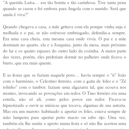
"A querida Luísa… era tão bonita e tão carinhosa. Tive tanta pena
quando se casou e foi embora para Angola com o marido. Será que
ainda é viva?"
Quando chegava a casa, a mãe gritava com ela porque vinha suja e
molhada e o pai, se não estivesse embriagado, defendia-a sempre.
Era uma casa cheia, esta mesma casa onde vivia. O pai e a mãe
dormiam no quarto, ela e a Joaquina, junto da mesa, mais próximo
do lar e os quatro rapazes do outro lado da cozinha. A maior parte
das vezes, porém, eles preferiam dormir no palheiro onde ficava o
burro, que era mais quente.
E as festas que se faziam naquele povo… havia sempre o "ti" João
com o harmónio, o Celestino ferreiro, com a gaita de foles e o "Zé
tolinho" com o tambor; faziam uma algazarra tal, que ecoava nos
montes, invocando as povoações em redor. O Tino ferreiro era uma
estrela, não só ali, como pelos povos em redor. Ficava-se
hipnotizado a ouvir as músicas que tocava, algumas de sua autoria.
Mas era um maroto: habituado a apertar os foles, estava sempre de
mão lampeira para apertar peito macio ou rabo rijo. Uma vez,
também ela lhe sentiu o aperto numa festa e só não lhe acertou uma