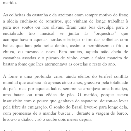
marido.
As colheitas da castanha e da azeitona eram sempre motivo de festa;
a aldeia enchia-se de romeiros, que vinham de longe trabalhar à
jeira nos soutos ou nos olivais. Eram uma boa desculpa para o
endiabrado trio musical se juntar às "orquestras" que
acompanhavam aquelas hordas e festejar o fim das colheitas com
bailes que iam pela noite dentro, assim o permitissem o frio, a
chuva, ou mesmo a neve. Para muitos, aquela mão cheia de
castanhas assadas e o púcaro de vinho, eram a única maneira de
bastar a fome que lhes atormentava as costelas o resto do ano.
A fome e uma profunda crise, ainda efeitos do terrível conflito
mundial que acabara há apenas cinco anos, grassava pela totalidade
do país, mas por aqueles lados, sempre se arranjava uma hortaliça,
uma batata ou uma côdea de pão. O marido, porque estava
insatisfeito com o pouco que ganhava de sapateiro, deixou-se levar
pela febre da emigração. O sonho do Brasil levou-o para longe dela,
com promessas de a mandar buscar… durante a viagem de barco,
levou-o o diabo… só o soube dois meses depois.