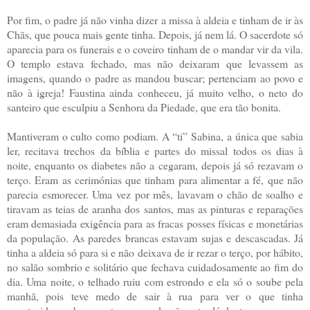
Por fim, o padre já não vinha dizer a missa à aldeia e tinham de ir às
Chãs, que pouca mais gente tinha. Depois, já nem lá. O sacerdote só
aparecia para os funerais e o coveiro tinham de o mandar vir da vila.
O templo estava fechado, mas não deixaram que levassem as
imagens, quando o padre as mandou buscar; pertenciam ao povo e
não à igreja! Faustina ainda conheceu, já muito velho, o neto do
santeiro que esculpiu a Senhora da Piedade, que era tão bonita.
Mantiveram o culto como podiam. A “ti” Sabina, a única que sabia
ler, recitava trechos da bíblia e partes do missal todos os dias à
noite, enquanto os diabetes não a cegaram, depois já só rezavam o
terço. Eram as cerimónias que tinham para alimentar a fé, que não
parecia esmorecer. Uma vez por mês, lavavam o chão de soalho e
tiravam as teias de aranha dos santos, mas as pinturas e reparações
eram demasiada exigência para as fracas posses físicas e monetárias
da população. As paredes brancas estavam sujas e descascadas. Já
tinha a aldeia só para si e não deixava de ir rezar o terço, por hábito,
no salão sombrio e solitário que fechava cuidadosamente ao fim do
dia. Uma noite, o telhado ruiu com estrondo e ela só o soube pela
manhã, pois teve medo de sair à rua para ver o que tinha