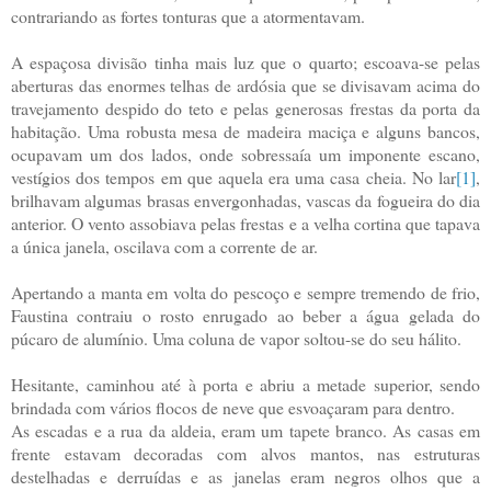
contrariando as fortes tonturas que a atormentavam.
A espaçosa divisão tinha mais luz que o quarto; escoava-se pelas
aberturas das enormes telhas de ardósia que se divisavam acima do
travejamento despido do teto e pelas generosas frestas da porta da
habitação. Uma robusta mesa de madeira maciça e alguns bancos,
ocupavam um dos lados, onde sobressaía um imponente escano,
vestígios dos tempos em que aquela era uma casa cheia. No lar
[1]
,
brilhavam algumas brasas envergonhadas, vascas da fogueira do dia
anterior. O vento assobiava pelas frestas e a velha cortina que tapava
a única janela, oscilava com a corrente de ar.
Apertando a manta em volta do pescoço e sempre tremendo de frio,
Faustina contraiu o rosto enrugado ao beber a água gelada do
púcaro de alumínio. Uma coluna de vapor soltou-se do seu hálito.
Hesitante, caminhou até à porta e abriu a metade superior, sendo
brindada com vários flocos de neve que esvoaçaram para dentro.
As escadas e a rua da aldeia, eram um tapete branco. As casas em
frente estavam decoradas com alvos mantos, nas estruturas
destelhadas e derruídas e as janelas eram negros olhos que a