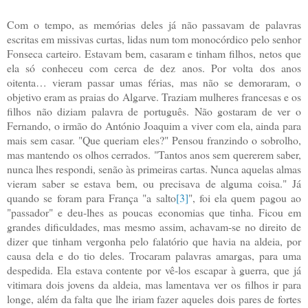
Com o tempo, as memórias deles já não passavam de palavras
escritas em missivas curtas, lidas num tom monocórdico pelo senhor
Fonseca carteiro. Estavam bem, casaram e tinham filhos, netos que
ela só conheceu com cerca de dez anos. Por volta dos anos
oitenta… vieram passar umas férias, mas não se demoraram, o
objetivo eram as praias do Algarve. Traziam mulheres francesas e os
filhos não diziam palavra de português. Não gostaram de ver o
Fernando, o irmão do António Joaquim a viver com ela, ainda para
mais sem casar. "Que queriam eles?" Pensou franzindo o sobrolho,
mas mantendo os olhos cerrados. "Tantos anos sem quererem saber,
nunca lhes respondi, senão às primeiras cartas. Nunca aquelas almas
vieram saber se estava bem, ou precisava de alguma coisa." Já
quando se foram para França "a salto
[3]
", foi ela quem pagou ao
"passador" e deu-lhes as poucas economias que tinha. Ficou em
grandes dificuldades, mas mesmo assim, achavam-se no direito de
dizer que tinham vergonha pelo falatório que havia na aldeia, por
causa dela e do tio deles. Trocaram palavras amargas, para uma
despedida. Ela estava contente por vê-los escapar à guerra, que já
vitimara dois jovens da aldeia, mas lamentava ver os filhos ir para
longe, além da falta que lhe iriam fazer aqueles dois pares de fortes