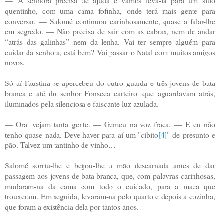
—
A senhora precisa de ajuda e vamos levá-la para um sítio
quentinho, com uma cama fofinha, onde terá mais gente para
conversar. — Salomé continuou carinhosamente, quase a falar-lhe
em segredo. — Não precisa de sair com as cabras, nem de andar
“atrás das galinhas” nem da lenha. Vai ter sempre alguém para
cuidar da senhora, está bem? Vai passar o Natal com muitos amigos
novos.
Só aí Faustina se apercebeu do outro guarda e três jovens de bata
branca e até do senhor Fonseca carteiro, que aguardavam atrás,
iluminados pela silenciosa e faiscante luz azulada.
— Ora, vejam tanta gente. — Gemeu na voz fraca. — E eu não
tenho quase nada. Deve haver para aí um "cibito
[4]
" de presunto e
pão. Talvez um tantinho de vinho…
Salomé sorriu-lhe e beijou-lhe a mão descarnada antes de dar
passagem aos jovens de bata branca, que, com palavras carinhosas,
mudaram-na da cama com todo o cuidado, para a maca que
trouxeram. Em seguida, levaram-na pelo quarto e depois a cozinha,
que foram a existência dela por tantos anos.