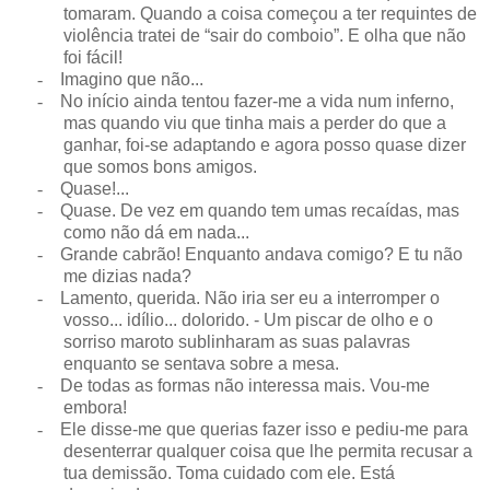
tomaram. Quando a coisa começou a ter requintes de
violência tratei de “sair do comboio”. E olha que não
foi fácil!
-
Imagino que não...
-
No início ainda tentou fazer-me a vida num inferno,
mas quando viu que tinha mais a perder do que a
ganhar, foi-se adaptando e agora posso quase dizer
que somos bons amigos.
-
Quase!...
-
Quase. De vez em quando tem umas recaídas, mas
como não dá em nada...
-
Grande cabrão! Enquanto andava comigo? E tu não
me dizias nada?
-
Lamento, querida. Não iria ser eu a interromper o
vosso... idílio... dolorido. - Um piscar de olho e o
sorriso maroto sublinharam as suas palavras
enquanto se sentava sobre a mesa.
-
De todas as formas não interessa mais. Vou-me
embora!
-
Ele disse-me que querias fazer isso e pediu-me para
desenterrar qualquer coisa que lhe permita recusar a
tua demissão. Toma cuidado com ele. Está