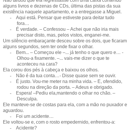
Não tardou que ela regressasse com uma caixa contendo
alguns livros e dezenas de CDs, última das pistas da sua
existência naquele apartamento, e a entregasse a Miguel.
-
Aqui está. Pensar que estiveste para deitar tudo
fora…
-
É verdade. – Confessou – Achei que não iria mais
precisar disto, mas, pelos vistos, enganei-me.
Um silêncio embaraçante desceu sobre os dois, que ficaram
alguns segundos, sem ter onde fixar o olhar.
-
Bem... – Começou ele –... já tenho o que quero e… -
Olhou-a fixamente. –... vais-me dizer o que te
aconteceu na cara?
Ela corou dos pés à cabeça e baixou os olhos.
-
Não é da tua conta…- Disse quase sem se ouvir.
-
É justo. Vou-me meter na minha vida. – E, ofendido,
rodou na direção da porta. – Adeus e obrigado.
-
Espera! –Pediu ela,mantendo o olhar no chão. –
Desculpa.
Ele manteve-se de costas para ela, com a mão no puxador e
aguardou.
-
Foi um acidente…
Ele voltou-se e, com o rosto empedernido, enfrentou-a:
-
Acidente?