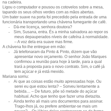
na cadeira.
Ligou o computador e pousou os cotovelos sobre a mesa,
tapando os seus olhos verdes com as mãos abertas.
Um bater suave na porta foi precedido pela entrada de uma
funcionária transportando uma chávena fumegante de café.
-
Dá-me licença, senhora doutora?
-
Sim, Susana, entra. És a minha salvadora ao repor os
meus depauperados níveis de cafeína à normalidade.
– A voz dela era suave mas firme.
A chávena foi-lhe entregue em mão:
-
Já telefonaram da Pinto & Pinto, dizem que vão
apresentar novo orçamento. O senhor João Marques
confirmou a reunião para hoje à tarde, para a qual
trará a proposta para o novo contrato. Sim, o café já
tem açúcar e já está mexido.
Mariana sorriu:
-
Ai que as coisas estão muito apressadas hoje. Ou
serei eu que estou lenta? – Sorveu lentamente a
bebida… – De futuro, põe só metade do açúcar
habitual. Acho que tenho que fazer uma dietazita.
-
Ainda tenho ali mais uns documentos para assinar.
Trago-lhos já, ou prefere ambientar-se mais um