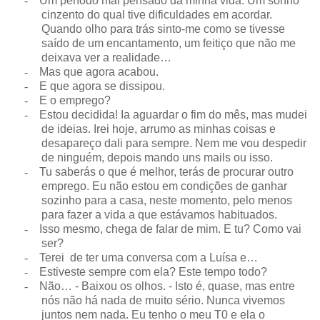
-
Um período mal pensado da minha vida. Um sonho
cinzento do qual tive dificuldades em acordar.
Quando olho para trás sinto-me como se tivesse
saído de um encantamento, um feitiço que não me
deixava ver a realidade…
-
Mas que agora acabou.
-
E que agora se dissipou.
-
E o emprego?
-
Estou decidida! Ia aguardar o fim do mês, mas mudei
de ideias. Irei hoje, arrumo as minhas coisas e
desapareço dali para sempre. Nem me vou despedir
de ninguém, depois mando uns mails ou isso.
-
Tu saberás o que é melhor, terás de procurar outro
emprego. Eu não estou em condições de ganhar
sozinho para a casa, neste momento, pelo menos
para fazer a vida a que estávamos habituados.
-
Isso mesmo, chega de falar de mim. E tu? Como vai
ser?
-
Terei
de ter uma conversa com a Luísa e…
-
Estiveste sempre com ela? Este tempo todo?
-
Não… - Baixou os olhos. - Isto é, quase, mas entre
nós não há nada de muito sério. Nunca vivemos
juntos nem nada. Eu tenho o meu T0 e ela o