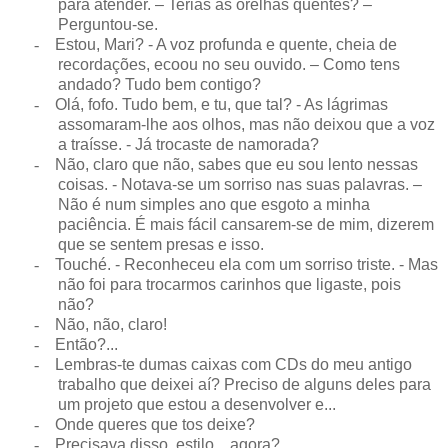
para atender. – Terias as orelhas quentes? –
Perguntou-se.
-
Estou, Mari? - A voz profunda e quente, cheia de
recordações, ecoou no seu ouvido. – Como tens
andado? Tudo bem contigo?
-
Olá, fofo. Tudo bem, e tu, que tal? - As lágrimas
assomaram-lhe aos olhos, mas não deixou que a voz
a traísse. - Já trocaste de namorada?
-
Não, claro que não, sabes que eu sou lento nessas
coisas. - Notava-se um sorriso nas suas palavras. –
Não é num simples ano que esgoto a minha
paciência. É mais fácil cansarem-se de mim, dizerem
que se sentem presas e isso.
-
Touché. - Reconheceu ela com um sorriso triste. - Mas
não foi para trocarmos carinhos que ligaste, pois
não?
-
Não, não, claro!
-
Então?...
-
Lembras-te dumas caixas com CDs do meu antigo
trabalho que deixei aí? Preciso de alguns deles para
um projeto que estou a desenvolver e...
-
Onde queres que tos deixe?
-
Precisava disso, estilo... agora?