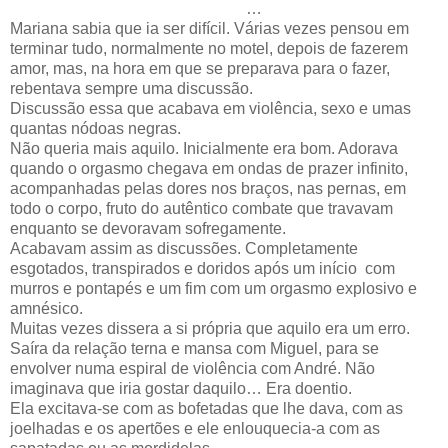
…
Mariana sabia que ia ser difícil. Várias vezes pensou em
terminar tudo, normalmente no motel, depois de fazerem
amor, mas, na hora em que se preparava para o fazer,
rebentava sempre uma discussão.
Discussão essa que acabava em violência, sexo e umas
quantas nódoas negras.
Não queria mais aquilo. Inicialmente era bom. Adorava
quando o orgasmo chegava em ondas de prazer infinito,
acompanhadas pelas dores nos braços, nas pernas, em
todo o corpo, fruto do autêntico combate que travavam
enquanto se devoravam sofregamente.
Acabavam assim as discussões. Completamente
esgotados, transpirados e doridos após um início
com
murros e pontapés e um fim com um orgasmo explosivo e
amnésico.
Muitas vezes dissera a si própria que aquilo era um erro.
Saíra da relação terna e mansa com Miguel, para se
envolver numa espiral de violência com André. Não
imaginava que iria gostar daquilo… Era doentio.
Ela excitava-se com as bofetadas que lhe dava, com as
joelhadas e os apertões e ele enlouquecia-a com as