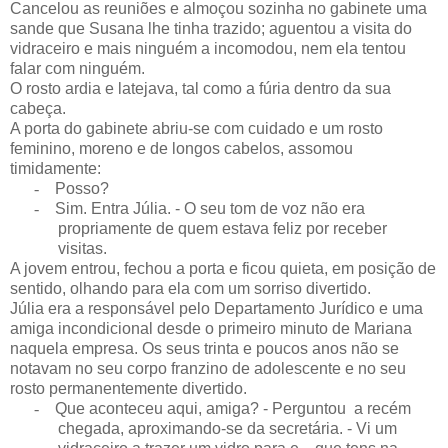
Cancelou as reuniões e almoçou sozinha no gabinete uma
sande que Susana lhe tinha trazido; aguentou a visita do
vidraceiro e mais ninguém a incomodou, nem ela tentou
falar com ninguém.
O rosto ardia e latejava, tal como a fúria dentro da sua
cabeça.
A porta do gabinete abriu-se com cuidado e um rosto
feminino, moreno e de longos cabelos, assomou
timidamente:
-
Posso?
-
Sim. Entra Júlia. - O seu tom de voz não era
propriamente de quem estava feliz por receber
visitas.
A jovem entrou, fechou a porta e ficou quieta, em posição de
sentido, olhando para ela com um sorriso divertido.
Júlia era a responsável pelo Departamento Jurídico e uma
amiga incondicional desde o primeiro minuto de Mariana
naquela empresa. Os seus trinta e poucos anos não se
notavam no seu corpo franzino de adolescente e no seu
rosto permanentemente divertido.
-
Que aconteceu aqui, amiga? - Perguntou
a recém
chegada, aproximando-se da secretária. - Vi um