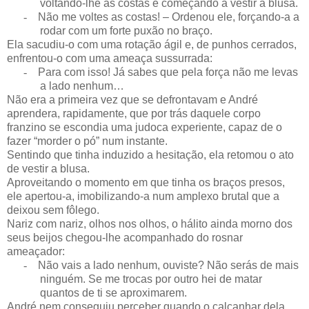
voltando-lhe as costas e começando a vestir a blusa.
-
Não me voltes as costas! – Ordenou ele, forçando-a a
rodar com um forte puxão no braço.
Ela sacudiu-o com uma rotação ágil e, de punhos cerrados,
enfrentou-o com uma ameaça sussurrada:
-
Para com isso! Já sabes que pela força não me levas
a lado nenhum…
Não era a primeira vez que se defrontavam e André
aprendera, rapidamente, que por trás daquele corpo
franzino se escondia uma judoca experiente, capaz de o
fazer “morder o pó” num instante.
Sentindo que tinha induzido a hesitação, ela retomou o ato
de vestir a blusa.
Aproveitando o momento em que tinha os braços presos,
ele apertou-a, imobilizando-a num amplexo brutal que a
deixou sem fôlego.
Nariz com nariz, olhos nos olhos, o hálito ainda morno dos
seus beijos chegou-lhe acompanhado do rosnar
ameaçador:
-
Não vais a lado nenhum, ouviste? Não serás de mais
ninguém. Se me trocas por outro hei de matar
quantos de ti se aproximarem.
André nem conseguiu perceber quando o calcanhar dela