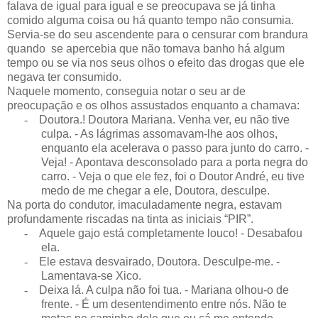
falava de igual para igual e se preocupava se já tinha
comido alguma coisa ou há quanto tempo não consumia.
Servia-se do seu ascendente para o censurar com brandura
quando
se apercebia que não tomava banho há algum
tempo ou se via nos seus olhos o efeito das drogas que ele
negava ter consumido.
Naquele momento, conseguia notar o seu ar de
preocupação e os olhos assustados enquanto a chamava:
-
Doutora.! Doutora Mariana. Venha ver, eu não tive
culpa. - As lágrimas assomavam-lhe aos olhos,
enquanto ela acelerava o passo para junto do carro. -
Veja! - Apontava desconsolado para a porta negra do
carro. - Veja o que ele fez, foi o Doutor André, eu tive
medo de me chegar a ele, Doutora, desculpe.
Na porta do condutor, imaculadamente negra, estavam
profundamente riscadas na tinta as iniciais “PIR”.
-
Aquele gajo está completamente louco! - Desabafou
ela.
-
Ele estava desvairado, Doutora. Desculpe-me. -
Lamentava-se Xico.
-
Deixa lá. A culpa não foi tua. - Mariana olhou-o de
frente. - É um desentendimento entre nós. Não te