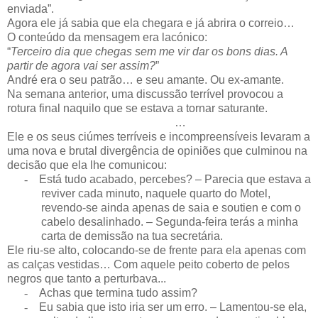
enviada”.
Agora ele já sabia que ela chegara e já abrira o correio…
O conteúdo da mensagem era lacónico:
“
Terceiro dia que chegas sem me vir dar os bons dias. A
partir de agora vai ser assim?
”
André era o seu patrão… e seu amante. Ou ex-amante.
Na semana anterior, uma discussão terrível provocou a
rotura final naquilo que se estava a tornar saturante.
…
Ele e os seus ciúmes terríveis e incompreensíveis levaram a
uma nova e brutal divergência de opiniões que culminou na
decisão que ela lhe comunicou:
-
Está tudo acabado, percebes? – Parecia que estava a
reviver cada minuto, naquele quarto do Motel,
revendo-se ainda apenas de saia e soutien e com o
cabelo desalinhado. – Segunda-feira terás a minha
carta de demissão na tua secretária.
Ele riu-se alto, colocando-se de frente para ela apenas com
as calças vestidas… Com aquele peito coberto de pelos
negros que tanto a perturbava...
-
Achas que termina tudo assim?
-
Eu sabia que isto iria ser um erro. – Lamentou-se ela,