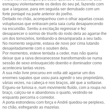
esmagou violentamente os dedos do seu pé, fazendo com
que a largasse, para em seguida ser derrubado com um
forte pontapé na parte anterior do joelho.
Deitado no chão, acompanhou com o olhar aquelas coxas
voluptuosas que entravam pela saia curta desaparecendo
na escuridão. Sentiu a excitação regressar e fez
desaparecer o sorriso de triunfo do rosto dela ao agarrar-lhe
um dos tornozelos, tombando-a desamparada a seu lado.
No momento seguinte, estava de novo por cima lutando
desajeitadamente com o soutien dela.
Por momentos, esteve tentada a ceder, mas não queria
deixar que a raiva desvanecesse transformando-se numa
sessão de sexo enlouquecido doentio e dominador como
acontecera tantas vezes.
A sua mão livre procurou em volta até agarrar um dos
enormes sapatos que usou para agredir o seu proprietário,
várias vezes, na cabeça e nos braços, até que a soltasse.
Ergueu-se furiosa e, num movimento fluído, com a roupa no
braço, calçou-se e abandonou o quarto, vestindo-se
enquanto percorria o corredor.
A porta estrondeou com força e André quedou-se perplexo,
no chão, esfregando as mazelas.