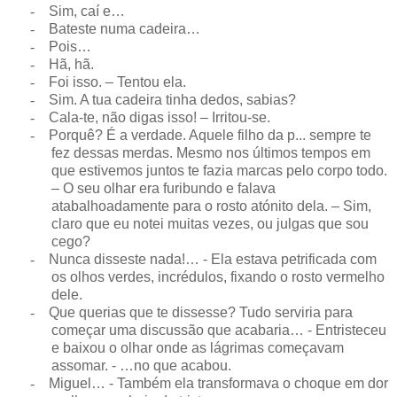
-
Sim, caí e…
-
Bateste numa cadeira…
-
Pois…
-
Hã, hã.
-
Foi isso. – Tentou ela.
-
Sim. A tua cadeira tinha dedos, sabias?
-
Cala-te, não digas isso! – Irritou-se.
-
Porquê? É a verdade. Aquele filho da p... sempre te
fez dessas merdas. Mesmo nos últimos tempos em
que estivemos juntos te fazia marcas pelo corpo todo.
– O seu olhar era furibundo e falava
atabalhoadamente para o rosto atónito dela. – Sim,
claro que eu notei muitas vezes, ou julgas que sou
cego?
-
Nunca disseste nada!… - Ela estava petrificada com
os olhos verdes, incrédulos, fixando o rosto vermelho
dele.
-
Que querias que te dissesse? Tudo serviria para
começar uma discussão que acabaria… - Entristeceu
e baixou o olhar onde as lágrimas começavam
assomar. - …no que acabou.
-
Miguel… - Também ela transformava o choque em dor