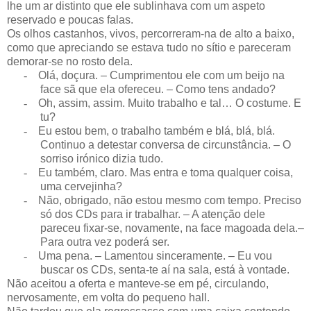
lhe um ar distinto que ele sublinhava com um aspeto
reservado e poucas falas.
Os olhos castanhos, vivos, percorreram-na de alto a baixo,
como que apreciando se estava tudo no sítio e pareceram
demorar-se no rosto dela.
-
Olá, doçura. – Cumprimentou ele com um beijo na
face sã que ela ofereceu. – Como tens andado?
-
Oh, assim, assim. Muito trabalho e tal… O costume. E
tu?
-
Eu estou bem, o trabalho também e blá, blá, blá.
Continuo a detestar conversa de circunstância. – O
sorriso irónico dizia tudo.
-
Eu também, claro. Mas entra e toma qualquer coisa,
uma cervejinha?
-
Não, obrigado, não estou mesmo com tempo. Preciso
só dos CDs para ir trabalhar. – A atenção dele
pareceu fixar-se, novamente, na face magoada dela.–
Para outra vez poderá ser.
-
Uma pena. – Lamentou sinceramente. – Eu vou
buscar os CDs, senta-te aí na sala, está à vontade.
Não aceitou a oferta e manteve-se em pé, circulando,
nervosamente, em volta do pequeno hall.