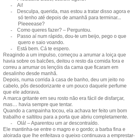
-
Ai!
-
Desculpa, querida, mas estou a tratar disso agora e
só tenho até depois de amanhã para terminar...
Pleeeease?
-
Como queres fazer? – Perguntou.
-
Passo aí num rápido, dou-te um beijo, pego o que
quero e saio voando.
-
Está bem. Cá te espero.
Reagindo a um impulso, começou a arrumar a loiça que
havia sobre os balcões, deitou o resto da comida fora e
correu a arrumar os lençóis da cama que ficaram em
desalinho desde manhã.
Depois, numa corrida à casa de banho, deu um jeito no
cabelo, pôs desodorizante e um pouco daquele perfume
que ele adorava.
A marca gritante em seu rosto não era fácil de disfarçar,
mas… havia sempre que tentar.
Quando a campainha tocou, ela achava ter feito um bom
trabalho e saltitou para a porta que abriu completamente.
-
Olá! – Aparentou um ar descontraído.
Ele mantinha-se entre o magro e o gordo; a barba fina e
aloirada que lhe enfeitava o queixo continuava a emprestar-