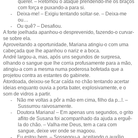
querer. – Retomou o ataque prendendo-lhe os braços
com força e puxando-a para si.
-
Deixa-me! – Exigiu tentando soltar-se. – Deixa-me
ou…
-
Ou quê? – Desafiou.
A forte joelhada apanhou-o desprevenido, fazendo-o curvar-
se sobre ela.
Aproveitando a oportunidade, Mariana atingiu-o com uma
cabeçada que lhe apanhou o nariz e a boca.
André largou-a, mas, após uns segundos de surpresa,
olhando o sangue que lhe corria profusamente para a mão,
atingiu-a com a mesma numa poderosa bofetada que a
projetou contra as estantes do gabinete.
Atordoada, deixou-se ficar caída no chão tentando acertar
ideias enquanto ouvia a porta bater, explosivamente, e o
som de vidros a partir.
-
Não me voltas a pôr a mão em cima, filho da p...!. –
Sussurrou raivosamente.
-
Doutora Mariana! – Em apenas uns segundos, o grito
aflito de Susana foi acompanhado da ajuda a erguê-
la do chão. – Valha-me Deus, tem a cara com
sangue, deixe ver onde se magoou.
-
Eu estou bem. – Sossegou-a, aceitando o auxílio