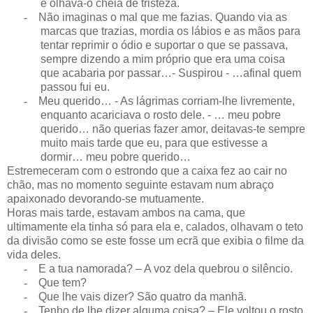
e olhava-o cheia de tristeza.
-
Não imaginas o mal que me fazias. Quando via as
marcas que trazias, mordia os lábios e as mãos para
tentar reprimir o ódio e suportar o que se passava,
sempre dizendo a mim próprio que era uma coisa
que acabaria por passar…- Suspirou - …afinal quem
passou fui eu.
-
Meu querido… - As lágrimas corriam-lhe livremente,
enquanto acariciava o rosto dele. - … meu pobre
querido… não querias fazer amor, deitavas-te sempre
muito mais tarde que eu, para que estivesse a
dormir… meu pobre querido…
Estremeceram com o estrondo que a caixa fez ao cair no
chão, mas no momento seguinte estavam num abraço
apaixonado devorando-se mutuamente.
Horas mais tarde, estavam ambos na cama, que
ultimamente ela tinha só para ela e, calados, olhavam o teto
da divisão como se este fosse um ecrã que exibia o filme da
vida deles.
-
E a tua namorada? – A voz dela quebrou o silêncio.
-
Que tem?
-
Que lhe vais dizer? São quatro da manhã.
-
Tenho de lhe dizer alguma coisa? – Ele voltou o rosto