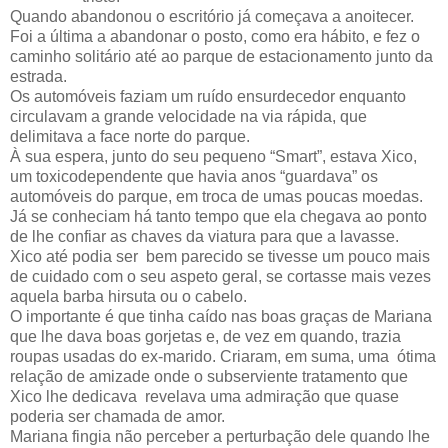
Quando abandonou o escritório já começava a anoitecer.
Foi a última a abandonar o posto, como era hábito, e fez o
caminho solitário até ao parque de estacionamento junto da
estrada.
Os automóveis faziam um ruído ensurdecedor enquanto
circulavam a grande velocidade na via rápida, que
delimitava a face norte do parque.
À sua espera, junto do seu pequeno “Smart”, estava Xico,
um toxicodependente que havia anos “guardava” os
automóveis do parque, em troca de umas poucas moedas.
Já se conheciam há tanto tempo que ela chegava ao ponto
de lhe confiar as chaves da viatura para que a lavasse.
Xico até podia ser
bem parecido se tivesse um pouco mais
de cuidado com o seu aspeto geral, se cortasse mais vezes
aquela barba hirsuta ou o cabelo.
O importante é que tinha caído nas boas graças de Mariana
que lhe dava boas gorjetas e, de vez em quando, trazia
roupas usadas do ex-marido. Criaram, em suma, uma
ótima
relação de amizade onde o subserviente tratamento que
Xico lhe dedicava
revelava uma admiração que quase
poderia ser chamada de amor.
Mariana fingia não perceber a perturbação dele quando lhe