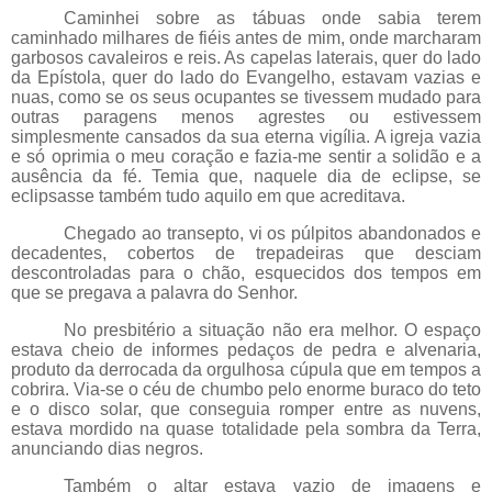
Caminhei sobre as tábuas onde sabia terem
caminhado milhares de fiéis antes de mim, onde marcharam
garbosos cavaleiros e reis. As capelas laterais, quer do lado
da Epístola, quer do lado do Evangelho, estavam vazias e
nuas, como se os seus ocupantes se tivessem mudado para
outras paragens menos agrestes ou estivessem
simplesmente cansados da sua eterna vigília. A igreja vazia
e só oprimia o meu coração e fazia-me sentir a solidão e a
ausência da fé. Temia que, naquele dia de eclipse, se
eclipsasse também tudo aquilo em que acreditava.
Chegado ao transepto, vi os púlpitos abandonados e
decadentes, cobertos de trepadeiras que desciam
descontroladas para o chão, esquecidos dos tempos em
que se pregava a palavra do Senhor.
No presbitério a situação não era melhor. O espaço
estava cheio de informes pedaços de pedra e alvenaria,
produto da derrocada da orgulhosa cúpula que em tempos a
cobrira. Via-se o céu de chumbo pelo enorme buraco do teto
e o disco solar, que conseguia romper entre as nuvens,
estava mordido na quase totalidade pela sombra da Terra,
anunciando dias negros.
Também o altar estava vazio de imagens e