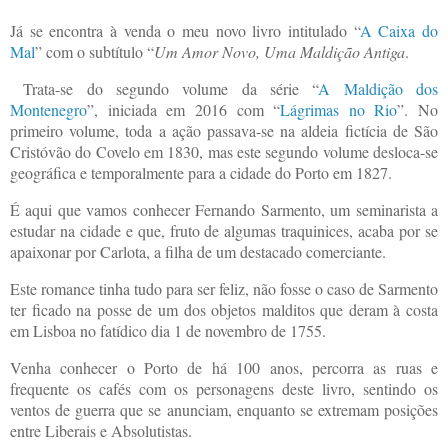
Já se encontra à venda o meu novo livro intitulado “
A Caixa do
Mal
” com o subtítulo “
Um Amor Novo, Uma Maldição Antiga
.
Trata-se do segundo volume da série “
A Maldição dos
Montenegro
”, iniciada em 2016 com “
Lágrimas no Rio
”. No
primeiro volume, toda a ação passava-se na aldeia fictícia de São
Cristóvão do Covelo em 1830, mas este segundo volume desloca-se
geográfica e temporalmente para a cidade do Porto em 1827.
É aqui que vamos conhecer Fernando Sarmento, um seminarista a
estudar na cidade e que, fruto de algumas traquinices, acaba por se
apaixonar por Carlota, a filha de um destacado comerciante.
Este romance tinha tudo para ser feliz, não fosse o caso de Sarmento
ter ficado na posse de um dos objetos malditos que deram à costa
em Lisboa no fatídico dia 1 de novembro de 1755.
Venha conhecer o Porto de há 100 anos, percorra as ruas e
frequente os cafés com os personagens deste livro, sentindo os
ventos de guerra que se anunciam, enquanto se extremam posições
entre Liberais e Absolutistas.