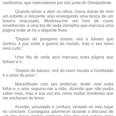
santíssima, que intercedesse por nós junto do Omnipotente.
Quando tornei a abrir os olhos, havia diante de mim
um esbelto e reluzente anjo envergando uma túnica de um
branco imaculado. Mostrava-me um livro de couro
envelhecido, e uma tira de seda vermelha que marcava uma
página onde se lia a seguinte frase:
“Depois do peregrino eslavo, virá o bávaro que
sonhou a paz entre a guerra do mundo, mas o seu reino
será curto.”
Uma fita de seda azul marcava outra página que
folheei e li:
“Depois do bávaro, virá do novo mundo a humildade
e o amor do povo.”
Maravilhado com tais profecias, tentei virar outra
folha e o anjo segurou-me a mão, dizendo que não podia
saber mais, mas a sua voz era como muitas trombetas que
me encheram de terror.
Acordei, assustado e confuso, sentado no meu lugar
no conclave. Conseguira adormecer durante o discurso de