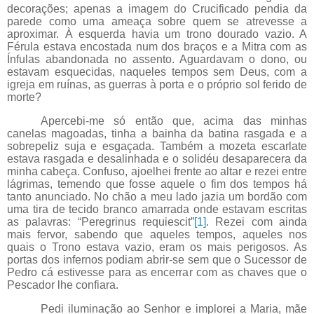
decorações; apenas a imagem do Crucificado pendia da
parede como uma ameaça sobre quem se atrevesse a
aproximar. À esquerda havia um trono dourado vazio. A
Férula estava encostada num dos braços e a Mitra com as
Ínfulas abandonada no assento. Aguardavam o dono, ou
estavam esquecidas, naqueles tempos sem Deus, com a
igreja em ruínas, as guerras à porta e o próprio sol ferido de
morte?
Apercebi-me só então que, acima das minhas
canelas magoadas, tinha a bainha da batina rasgada e a
sobrepeliz suja e esgaçada. Também a mozeta escarlate
estava rasgada e desalinhada e o solidéu desaparecera da
minha cabeça. Confuso, ajoelhei frente ao altar e rezei entre
lágrimas, temendo que fosse aquele o fim dos tempos há
tanto anunciado. No chão a meu lado jazia um bordão com
uma tira de tecido branco amarrada onde estavam escritas
as palavras: “Peregrinus requiescit”
[1]
. Rezei com ainda
mais fervor, sabendo que aqueles tempos, aqueles nos
quais o Trono estava vazio, eram os mais perigosos. As
portas dos infernos podiam abrir-se sem que o Sucessor de
Pedro cá estivesse para as encerrar com as chaves que o
Pescador lhe confiara.
Pedi iluminação ao Senhor e implorei a Maria, mãe