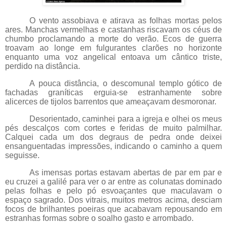
O vento assobiava e atirava as folhas mortas pelos
ares. Manchas vermelhas e castanhas riscavam os céus de
chumbo proclamando a morte do verão. Ecos de guerra
troavam ao longe em fulgurantes clarões no horizonte
enquanto uma voz angelical entoava um cântico triste,
perdido na distância.
A pouca distância, o descomunal templo gótico de
fachadas graníticas erguia-se estranhamente sobre
alicerces de tijolos barrentos que ameaçavam desmoronar.
Desorientado, caminhei para a igreja e olhei os meus
pés descalços com cortes e feridas de muito palmilhar.
Calquei cada um dos degraus de pedra onde deixei
ensanguentadas impressões, indicando o caminho a quem
seguisse.
As imensas portas estavam abertas de par em par e
eu cruzei a galilé para ver o ar entre as colunatas dominado
pelas folhas e pelo pó esvoaçantes que maculavam o
espaço sagrado. Dos vitrais, muitos metros acima, desciam
focos de brilhantes poeiras que acabavam repousando em
estranhas formas sobre o soalho gasto e arrombado.