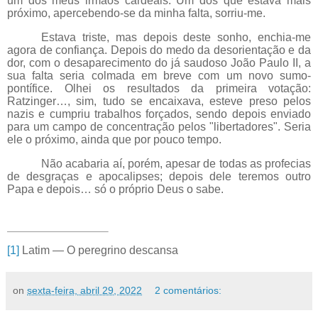
um dos meus irmãos cardeais. Um dos que estava mais
próximo, apercebendo-se da minha falta, sorriu-me.
Estava triste, mas depois deste sonho, enchia-me
agora de confiança. Depois do medo da desorientação e da
dor, com o desaparecimento do já saudoso João Paulo II, a
sua falta seria colmada em breve com um novo sumo-
pontífice. Olhei os resultados da primeira votação:
Ratzinger…, sim, tudo se encaixava, esteve preso pelos
nazis e cumpriu trabalhos forçados, sendo depois enviado
para um campo de concentração pelos "libertadores". Seria
ele o próximo, ainda que por pouco tempo.
Não acabaria aí, porém, apesar de todas as profecias
de desgraças e apocalipses; depois dele teremos outro
Papa e depois… só o próprio Deus o sabe.
[1]
Latim — O peregrino descansa
on
sexta-feira, abril 29, 2022
2 comentários: