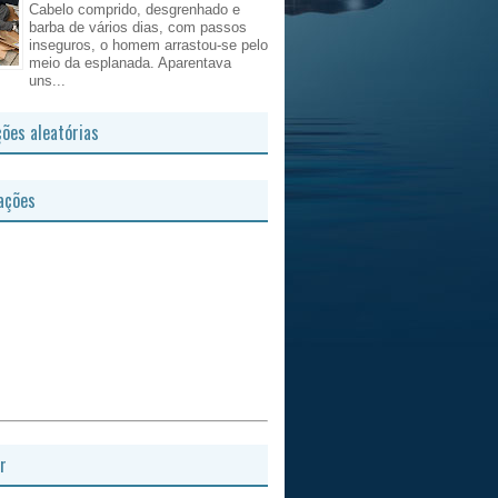
Cabelo comprido, desgrenhado e
barba de vários dias, com passos
inseguros, o homem arrastou-se pelo
meio da esplanada. Aparentava
uns...
ções aleatórias
ações
r