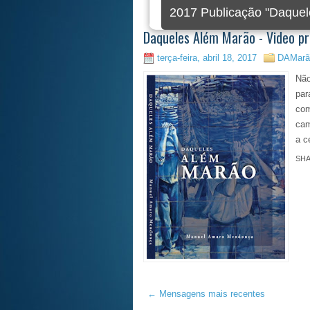
2017 Publicação "Daquel
Daqueles Além Marão - Video p
terça-feira, abril 18, 2017
DAMarã
Não
par
com
cam
a c
SH
← Mensagens mais recentes