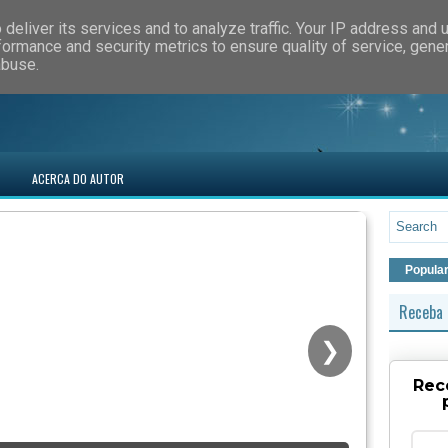
deliver its services and to analyze traffic. Your IP address and 
formance and security metrics to ensure quality of service, gen
abuse.
ACERCA DO AUTOR
Popula
Receba 
❯
Rec