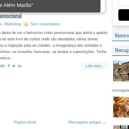
e Além Marão"
romocional
o
,
Marketing
Sem comentários:
 deixe de ver o belíssimo vídeo promocional que abrirá o apetite
Número 
a ler este livro de contos onde são abordados vários temas
o a migração para as cidades, a insegurança das estradas e
Mensage
inhos, as invasões francesas, as lendas e superstições. Tenho
erteza...
Leia mais...
ARE:
conseguia
Página inicial
Mensagens antigas →