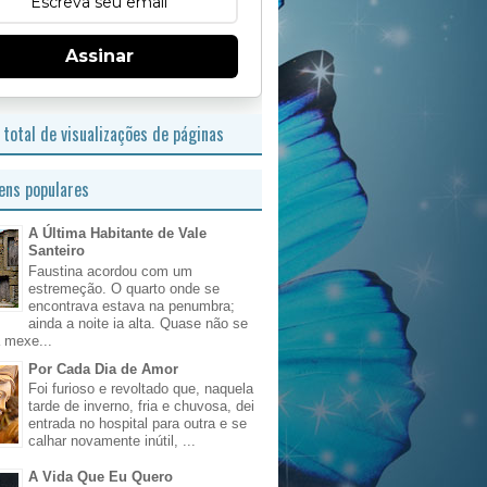
Assinar
total de visualizações de páginas
ns populares
A Última Habitante de Vale
Santeiro
Faustina acordou com um
estremeção. O quarto onde se
encontrava estava na penumbra;
ainda a noite ia alta. Quase não se
 mexe...
Por Cada Dia de Amor
Foi furioso e revoltado que, naquela
tarde de inverno, fria e chuvosa, dei
entrada no hospital para outra e se
calhar novamente inútil, ...
A Vida Que Eu Quero