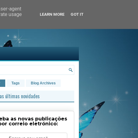
user-agent
erate usage
LEARN MORE
GOT IT
r
Tags
Blog Archives
as últimas novidades
eba as novas publicações
por correio eletrónico: