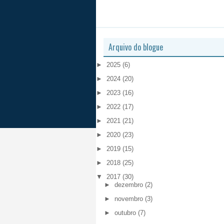
Arquivo do blogue
►
2025
(6)
►
2024
(20)
►
2023
(16)
►
2022
(17)
►
2021
(21)
►
2020
(23)
►
2019
(15)
►
2018
(25)
▼
2017
(30)
►
dezembro
(2)
►
novembro
(3)
►
outubro
(7)