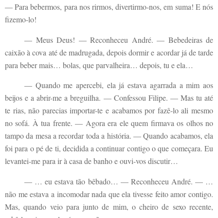
— Para bebermos, para nos rirmos, divertirmo-nos, em suma! E nós
fizemo-lo!
— Meus Deus! — Reconheceu André. — Bebedeiras de
caixão à cova até de madrugada, depois dormir e acordar já de tarde
para beber mais… bolas, que parvalheira… depois, tu e ela…
— Quando me apercebi, ela já estava agarrada a mim aos
beijos e a abrir-me a breguilha. — Confessou Filipe. — Mas tu até
te rias, não parecias importar-te e acabamos por fazê-lo ali mesmo
no sofá. À tua frente. — Agora era ele quem firmava os olhos no
tampo da mesa a recordar toda a história. — Quando acabamos, ela
foi para o pé de ti, decidida a continuar contigo o que começara. Eu
levantei-me para ir à casa de banho e ouvi-vos discutir…
— … eu estava tão bêbado… — Reconheceu André. — …
não me estava a incomodar nada que ela tivesse feito amor contigo.
Mas, quando veio para junto de mim, o cheiro de sexo recente,