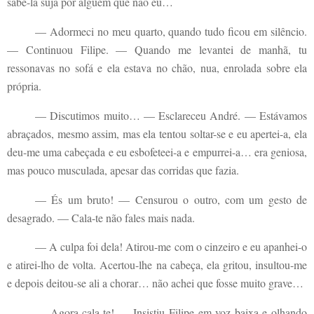
sabê-la suja por alguém que não eu…
— Adormeci no meu quarto, quando tudo ficou em silêncio.
— Continuou Filipe. — Quando me levantei de manhã, tu
ressonavas no sofá e ela estava no chão, nua, enrolada sobre ela
própria.
— Discutimos muito… — Esclareceu André. — Estávamos
abraçados, mesmo assim, mas ela tentou soltar-se e eu apertei-a, ela
deu-me uma cabeçada e eu esbofeteei-a e empurrei-a… era geniosa,
mas pouco musculada, apesar das corridas que fazia.
— És um bruto! — Censurou o outro, com um gesto de
desagrado. — Cala-te não fales mais nada.
— A culpa foi dela! Atirou-me com o cinzeiro e eu apanhei-o
e atirei-lho de volta. Acertou-lhe na cabeça, ela gritou, insultou-me
e depois deitou-se ali a chorar… não achei que fosse muito grave…
— Agora cala-te! — Insistiu Filipe em voz baixa e olhando