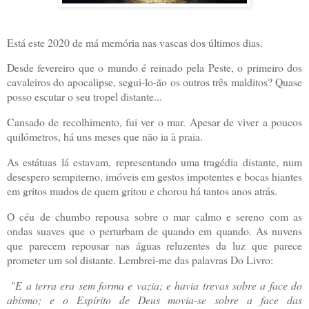
Está este 2020 de má memória nas vascas dos últimos dias.
Desde fevereiro que o mundo é reinado pela Peste, o primeiro dos
cavaleiros do apocalipse, segui-lo-ão os outros três malditos? Quase
posso escutar o seu tropel distante...
Cansado de recolhimento, fui ver o mar. Apesar de viver a poucos
quilómetros, há uns meses que não ia à praia.
As estátuas lá estavam, representando uma tragédia distante, num
desespero sempiterno, imóveis em gestos impotentes e bocas hiantes
em gritos mudos de quem gritou e chorou há tantos anos atrás.
O céu de chumbo repousa sobre o mar calmo e sereno com as
ondas suaves que o perturbam de quando em quando. As nuvens
que parecem repousar nas águas reluzentes da luz que parece
prometer um sol distante. Lembrei-me das palavras Do Livro:
"
E a terra era sem forma e vazia; e havia trevas sobre a face do
abismo; e o Espírito de Deus movia-se sobre a face das