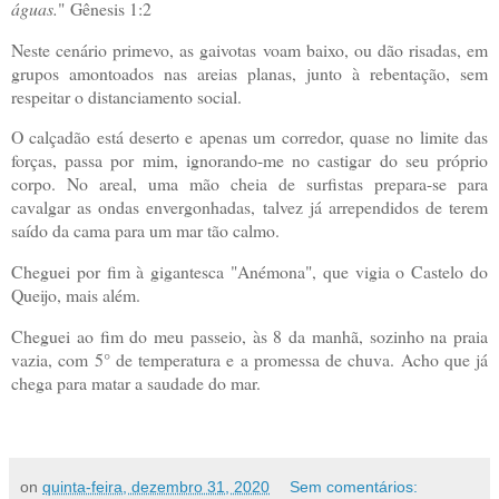
águas.
"
Gênesis 1:2
Neste cenário primevo, as gaivotas voam baixo, ou dão risadas, em
grupos amontoados nas areias planas, junto à rebentação, sem
respeitar o distanciamento social.
O calçadão está deserto e apenas um corredor, quase no limite das
forças, passa por mim, ignorando-me no castigar do seu próprio
corpo. No areal, uma mão cheia de surfistas prepara-se para
cavalgar as ondas envergonhadas, talvez já arrependidos de terem
saído da cama para um mar tão calmo.
Cheguei por fim à gigantesca "Anémona", que vigia o Castelo do
Queijo, mais além.
Cheguei ao fim do meu passeio, às 8 da manhã, sozinho na praia
vazia, com 5° de temperatura e a promessa de chuva. Acho que já
chega para matar a saudade do mar.
on
quinta-feira, dezembro 31, 2020
Sem comentários: