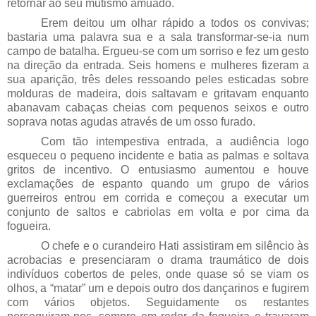
retornar ao seu mutismo amuado.
Erem deitou um olhar rápido a todos os convivas;
bastaria uma palavra sua e a sala transformar-se-ia num
campo de batalha. Ergueu-se com um sorriso e fez um gesto
na direção da entrada. Seis homens e mulheres fizeram a
sua aparição, três deles ressoando peles esticadas sobre
molduras de madeira, dois saltavam e gritavam enquanto
abanavam cabaças cheias com pequenos seixos e outro
soprava notas agudas através de um osso furado.
Com tão intempestiva entrada, a audiência logo
esqueceu o pequeno incidente e batia as palmas e soltava
gritos de incentivo. O entusiasmo aumentou e houve
exclamações de espanto quando um grupo de vários
guerreiros entrou em corrida e começou a executar um
conjunto de saltos e cabriolas em volta e por cima da
fogueira.
O chefe e o curandeiro Hati assistiram em silêncio às
acrobacias e presenciaram o drama traumático de dois
indivíduos cobertos de peles, onde quase só se viam os
olhos, a “matar” um e depois outro dos dançarinos e fugirem
com vários objetos. Seguidamente os restantes