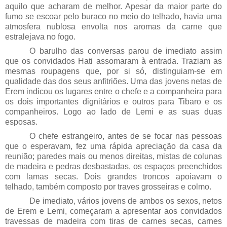
aquilo que acharam de melhor. Apesar da maior parte do
fumo se escoar pelo buraco no meio do telhado, havia uma
atmosfera nublosa envolta nos aromas da carne que
estralejava no fogo.
O barulho das conversas parou de imediato assim
que os convidados Hati assomaram à entrada. Traziam as
mesmas roupagens que, por si só, distinguiam-se em
qualidade das dos seus anfitriões. Uma das jovens netas de
Erem indicou os lugares entre o chefe e a companheira para
os dois importantes dignitários e outros para Tibaro e os
companheiros. Logo ao lado de Lemi e as suas duas
esposas.
O chefe estrangeiro, antes de se focar nas pessoas
que o esperavam, fez uma rápida apreciação da casa da
reunião; paredes mais ou menos direitas, mistas de colunas
de madeira e pedras desbastadas, os espaços preenchidos
com lamas secas. Dois grandes troncos apoiavam o
telhado, também composto por traves grosseiras e colmo.
De imediato, vários jovens de ambos os sexos, netos
de Erem e Lemi, começaram a apresentar aos convidados
travessas de madeira com tiras de carnes secas, carnes