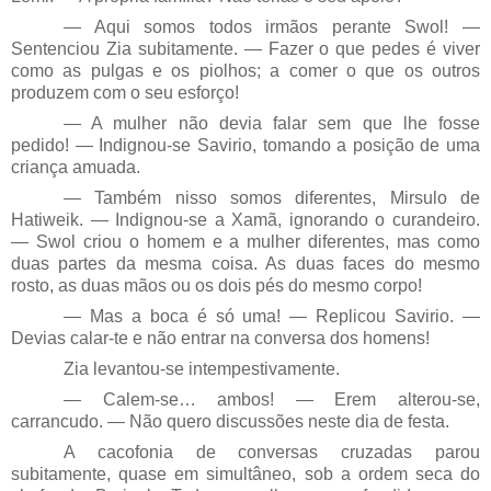
— Aqui somos todos irmãos perante Swol! —
Sentenciou Zia subitamente. — Fazer o que pedes é viver
como as pulgas e os piolhos; a comer o que os outros
produzem com o seu esforço!
— A mulher não devia falar sem que lhe fosse
pedido! — Indignou-se Savirio, tomando a posição de uma
criança amuada.
— Também nisso somos diferentes, Mirsulo de
Hatiweik. — Indignou-se a Xamã, ignorando o curandeiro.
— Swol criou o homem e a mulher diferentes, mas como
duas partes da mesma coisa. As duas faces do mesmo
rosto, as duas mãos ou os dois pés do mesmo corpo!
— Mas a boca é só uma! — Replicou Savirio. —
Devias calar-te e não entrar na conversa dos homens!
Zia levantou-se intempestivamente.
— Calem-se… ambos! — Erem alterou-se,
carrancudo. — Não quero discussões neste dia de festa.
A cacofonia de conversas cruzadas parou
subitamente, quase em simultâneo, sob a ordem seca do