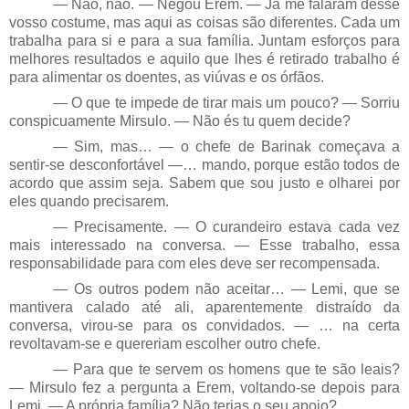
— Não, não. — Negou Erem. — Já me falaram desse
vosso costume, mas aqui as coisas são diferentes. Cada um
trabalha para si e para a sua família. Juntam esforços para
melhores resultados e aquilo que lhes é retirado trabalho é
para alimentar os doentes, as viúvas e os órfãos.
— O que te impede de tirar mais um pouco? — Sorriu
conspicuamente Mirsulo. — Não és tu quem decide?
— Sim, mas… — o chefe de Barinak começava a
sentir-se desconfortável —… mando, porque estão todos de
acordo que assim seja. Sabem que sou justo e olharei por
eles quando precisarem.
— Precisamente. — O curandeiro estava cada vez
mais interessado na conversa. — Esse trabalho, essa
responsabilidade para com eles deve ser recompensada.
— Os outros podem não aceitar… — Lemi, que se
mantivera calado até ali, aparentemente distraído da
conversa, virou-se para os convidados. — … na certa
revoltavam-se e quereriam escolher outro chefe.
— Para que te servem os homens que te são leais?
— Mirsulo fez a pergunta a Erem, voltando-se depois para
Lemi. — A própria família? Não terias o seu apoio?