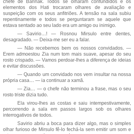
chefe de Barinak. Todos se olharam confundidos e os
elementos dos Hati trocaram olhares de avaliação e
suspeição com os seus anfitriões. A tensão na sala subiu
repentinamente e todos se perguntaram se aquele que
estava sentado ao seu lado era um amigo ou inimigo.
— Savirio…! — Rosnou Mirsulo entre dentes,
desagradado. — Deixa-me ser eu a falar.
— Não recebemos bem os nossos convidados. —
Erem admoestou Zia num tom mais suave, apesar do seu
rosto crispado. — Vamos perdoar-lhes a diferença de ideias
e evitar discussões.
— Quando um convidado nos vem insultar na nossa
própria casa… — ia continuar a xamã.
— Zia… — o chefe não terminou a frase, mas o seu
rosto triste dizia tudo.
Ela virou-lhes as costas e saiu intempestivamente,
percorrendo a sala em passos largos sob os olhares
interrogativos de todos.
Savirio abriu a boca para dizer algo, mas o simples
olhar furioso de Mirsulo fê-lo fechá-la sem emitir um som e