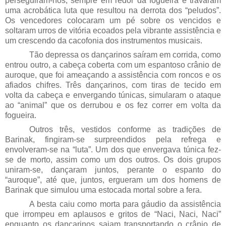
perseguiram-nos, sempre em redor da fogueira e travaram
uma acrobática luta que resultou na derrota dos “peludos”.
Os vencedores colocaram um pé sobre os vencidos e
soltaram urros de vitória ecoados pela vibrante assistência e
um crescendo da cacofonia dos instrumentos musicais.
Tão depressa os dançarinos saíram em corrida, como
entrou outro, a cabeça coberta com um espantoso crânio de
auroque, que foi ameaçando a assistência com roncos e os
afiados chifres. Três dançarinos, com tiras de tecido em
volta da cabeça e envergando túnicas, simularam o ataque
ao “animal” que os derrubou e os fez correr em volta da
fogueira.
Outros três, vestidos conforme as tradições de
Barinak, fingiram-se surpreendidos pela refrega e
envolveram-se na “luta”. Um dos que envergava túnica fez-
se de morto, assim como um dos outros. Os dois grupos
uniram-se, dançaram juntos, perante o espanto do
“auroque”, até que, juntos, ergueram um dos homens de
Barinak que simulou uma estocada mortal sobre a fera.
A besta caiu como morta para gáudio da assistência
que irrompeu em aplausos e gritos de “Naci, Naci, Naci”
enquanto os dançarinos saiam transportando o crânio de