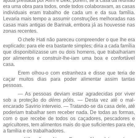
ajuda prestada por Alim e Beki, porém, se a casa da reunião
era uma obra para todos, onde todos colaboravam, as casas
individuais eram trabalho de cada um e da sua família.
Levaria mais tempo a assumir construções melhoradas nas
casas mais antigas de Barinak, embora já as houvesse nas
zonas recentes.
O chefe Hati não pareceu compreender o que lhe era
explicado; para ele era bastante simples; diria a cada família
que disponibilizasse um ou dois homens, que trabalhariam
por alimentos e construir-lhe-iam uma boa e confortável
casa.
Erem olhou-o com estranheza e disse que teria de
caçar muitos dias para poder alimentar assim tantas
pessoas.
— As pessoas deviam estar agradecidas por viver
sob a proteção do
déms pótis.
— Desta vez até o mal-
encarado Savirio interveio. — Tratando-se da casa dele, até
poderiam trabalhar sem receber nada. De todas as formas,
com o que recebe de todos os caçadores, pescadores e
agricultores, tem alimentos mais do que suficientes para ele,
a família e os trabalhadores.