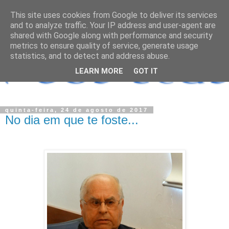
This site uses cookies from Google to deliver its services
and to analyze traffic. Your IP address and user-agent are
shared with Google along with performance and security
metrics to ensure quality of service, generate usage
statistics, and to detect and address abuse.
LEARN MORE
GOT IT
quinta-feira, 24 de agosto de 2017
No dia em que te foste...