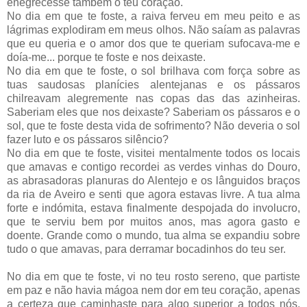
enegrecesse também o teu coração.
No dia em que te foste, a raiva ferveu em meu peito e as
lágrimas explodiram em meus olhos. Não saíam as palavras
que eu queria e o amor dos que te queriam sufocava-me e
doía-me... porque te foste e nos deixaste.
No dia em que te foste, o sol brilhava com força sobre as
tuas saudosas planícies alentejanas e os pássaros
chilreavam alegremente nas copas das das azinheiras.
Saberiam eles que nos deixaste? Saberiam os pássaros e o
sol, que te foste desta vida de sofrimento? Não deveria o sol
fazer luto e os pássaros silêncio?
No dia em que te foste, visitei mentalmente todos os locais
que amavas e contigo recordei as verdes vinhas do Douro,
as abrasadoras planuras do Alentejo e os lânguidos braços
da ria de Aveiro e senti que agora estavas livre. A tua alma
forte e indómita, estava finalmente despojada do involucro,
que te serviu bem por muitos anos, mas agora gasto e
doente. Grande como o mundo, tua alma se expandiu sobre
tudo o que amavas, para derramar bocadinhos do teu ser.
No dia em que te foste, vi no teu rosto sereno, que partiste
em paz e não havia mágoa nem dor em teu coração, apenas
a certeza que caminhaste para algo superior a todos nós,