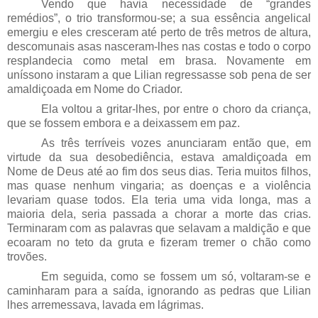
Vendo que havia necessidade de “grandes
remédios”, o trio transformou-se; a sua essência angelical
emergiu e eles cresceram até perto de três metros de altura,
descomunais asas nasceram-lhes nas costas e todo o corpo
resplandecia como metal em brasa. Novamente em
uníssono instaram a que Lilian regressasse sob pena de ser
amaldiçoada em Nome do Criador.
Ela voltou a gritar-lhes, por entre o choro da criança,
que se fossem embora e a deixassem em paz.
As três terríveis vozes anunciaram então que, em
virtude da sua desobediência, estava amaldiçoada em
Nome de Deus até ao fim dos seus dias. Teria muitos filhos,
mas quase nenhum vingaria; as doenças e a violência
levariam quase todos. Ela teria uma vida longa, mas a
maioria dela, seria passada a chorar a morte das crias.
Terminaram com as palavras que selavam a maldição e que
ecoaram no teto da gruta e fizeram tremer o chão como
trovões.
Em seguida, como se fossem um só, voltaram-se e
caminharam para a saída, ignorando as pedras que Lilian
lhes arremessava, lavada em lágrimas.