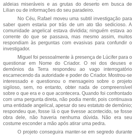
aldeias miseráveis e as grutas do deserto em busca de
Lilian ou de informações do seu paradeiro.
No Céu, Rafael moveu uma subtil investigação para
saber quem estaria por trás de um ato tão sedicioso. A
comunidade angelical estava dividida; ninguém estava ao
corrente do que se passava, mas mesmo assim, muitos
respondiam às perguntas com evasivas para confundir o
investigador.
Miguel foi pessoalmente à presença de Lúcifer para o
questionar em Nome do Criador. O rei dos deuses e
demónios da Terra respondeu ao vago interrogatório
escarnecendo da autoridade e poder do Criador. Mostrou-se
interessado e questionou o mensageiro sobre o projeto
sigiloso, sem, no entanto, obter nada de compreensível
sobre o que era e o que acontecera. Quando foi confrontado
com uma pergunta direta, não podia mentir, pois continuava
uma entidade angelical, apesar do seu estatuto de demónio;
respondeu que, fosse lá o que tivesse acontecido, se fosse
obra dele, não haveria nenhuma dúvida. Não era seu
costume esconder a mão após atirar uma pedra.
O projeto conseguira manter-se em segredo durante