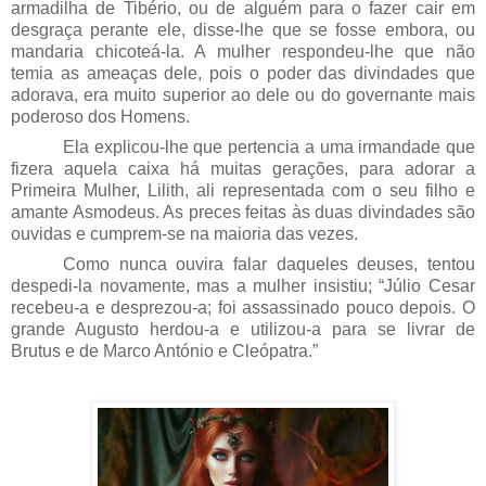
armadilha de Tibério, ou de alguém para o fazer cair em
desgraça perante ele, disse-lhe que se fosse embora, ou
mandaria chicoteá-la. A mulher respondeu-lhe que não
temia as ameaças dele, pois o poder das divindades que
adorava, era muito superior ao dele ou do governante mais
poderoso dos Homens.
Ela explicou-lhe que pertencia a uma irmandade que
fizera aquela caixa há muitas gerações, para adorar a
Primeira Mulher, Lilith, ali representada com o seu filho e
amante Asmodeus. As preces feitas às duas divindades são
ouvidas e cumprem-se na maioria das vezes.
Como nunca ouvira falar daqueles deuses, tentou
despedi-la novamente, mas a mulher insistiu; “Júlio Cesar
recebeu-a e desprezou-a; foi assassinado pouco depois. O
grande Augusto herdou-a e utilizou-a para se livrar de
Brutus e de Marco António e Cleópatra.”