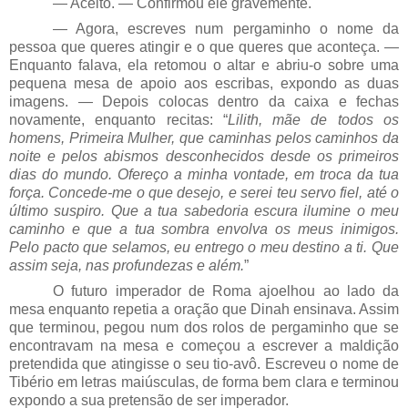
— Aceito. — Confirmou ele gravemente.
— Agora, escreves num pergaminho o nome da
pessoa que queres atingir e o que queres que aconteça. —
Enquanto falava, ela retomou o altar e abriu-o sobre uma
pequena mesa de apoio aos escribas, expondo as duas
imagens. — Depois colocas dentro da caixa e fechas
novamente, enquanto recitas: “
Lilith, mãe de todos os
homens, Primeira Mulher, que caminhas pelos caminhos da
noite e pelos abismos desconhecidos desde os primeiros
dias do mundo. Ofereço a minha vontade, em troca da tua
força. Concede-me o que desejo, e serei teu servo fiel, até o
último suspiro. Que a tua sabedoria escura ilumine o meu
caminho e que a tua sombra envolva os meus inimigos.
Pelo pacto que selamos, eu entrego o meu destino a ti. Que
assim seja, nas profundezas e além.
”
O futuro imperador de Roma ajoelhou ao lado da
mesa enquanto repetia a oração que Dinah ensinava. Assim
que terminou, pegou num dos rolos de pergaminho que se
encontravam na mesa e começou a escrever a maldição
pretendida que atingisse o seu tio-avô. Escreveu o nome de
Tibério em letras maiúsculas, de forma bem clara e terminou
expondo a sua pretensão de ser imperador.