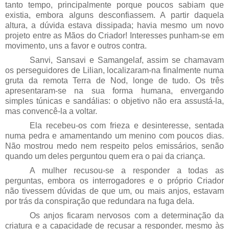
tanto tempo, principalmente porque poucos sabiam que
existia, embora alguns desconfiassem. A partir daquela
altura, a dúvida estava dissipada; havia mesmo um novo
projeto entre as Mãos do Criador! Interesses punham-se em
movimento, uns a favor e outros contra.
Sanvi, Sansavi e Samangelaf, assim se chamavam
os perseguidores de Lilian, localizaram-na finalmente numa
gruta da remota Terra de Nod, longe de tudo. Os três
apresentaram-se na sua forma humana, envergando
simples túnicas e sandálias: o objetivo não era assustá-la,
mas convencê-la a voltar.
Ela recebeu-os com frieza e desinteresse, sentada
numa pedra e amamentando um menino com poucos dias.
Não mostrou medo nem respeito pelos emissários, senão
quando um deles perguntou quem era o pai da criança.
A mulher recusou-se a responder a todas as
perguntas, embora os interrogadores e o próprio Criador
não tivessem dúvidas de que um, ou mais anjos, estavam
por trás da conspiração que redundara na fuga dela.
Os anjos ficaram nervosos com a determinação da
criatura e a capacidade de recusar a responder, mesmo às