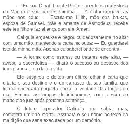
— Eu sou Dinah Lua de Prata, sacerdotisa da Estrela
da Manhã e sou tua testemunha. — A mulher ergueu as
mãos aos céus. — Escuta-me Lilith, mãe das bruxas,
esposa de Samael, mãe e amante de Asmodeus, recebe
este teu filho e faz aliança com ele. Amen!
Calígula ergueu-se e pegou cuidadosamente no altar
com uma mão, mantendo a carta na outra: — Eu guardarei
isto da minha mão. Apenas eu saberei onde se encontra.
— A forma como usares, ou tratares este altar, —
avisou a sacerdotisa —, ditará o sucesso ou desastre dos
teus planos… ou da tua vida.
Ele suspirou e deitou um último olhar à carta que
ditaria o seu destino e o do carrasco da sua família, que
ficaria encerrada naquela caixa, à vontade das forças do
mal. Fechou as tampas decididamente, com o som do
martelo do juiz após proferir a sentença.
O futuro imperador Calígula não sabia, mas,
cometera um erro mortal. Assinara o seu nome no texto da
maldição que seria executada por um demónio.