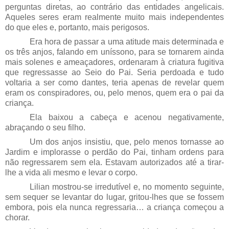
perguntas diretas, ao contrário das entidades angelicais.
Aqueles seres eram realmente muito mais independentes
do que eles e, portanto, mais perigosos.
Era hora de passar a uma atitude mais determinada e
os três anjos, falando em uníssono, para se tornarem ainda
mais solenes e ameaçadores, ordenaram à criatura fugitiva
que regressasse ao Seio do Pai. Seria perdoada e tudo
voltaria a ser como dantes, teria apenas de revelar quem
eram os conspiradores, ou, pelo menos, quem era o pai da
criança.
Ela baixou a cabeça e acenou negativamente,
abraçando o seu filho.
Um dos anjos insistiu, que, pelo menos tornasse ao
Jardim e implorasse o perdão do Pai, tinham ordens para
não regressarem sem ela. Estavam autorizados até a tirar-
lhe a vida ali mesmo e levar o corpo.
Lilian mostrou-se irredutível e, no momento seguinte,
sem sequer se levantar do lugar, gritou-lhes que se fossem
embora, pois ela nunca regressaria… a criança começou a
chorar.