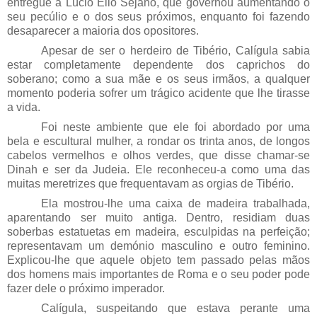
entregue a Lúcio Élio Sejano, que governou aumentando o
seu pecúlio e o dos seus próximos, enquanto foi fazendo
desaparecer a maioria dos opositores.
Apesar de ser o herdeiro de Tibério, Calígula sabia
estar completamente dependente dos caprichos do
soberano; como a sua mãe e os seus irmãos, a qualquer
momento poderia sofrer um trágico acidente que lhe tirasse
a vida.
Foi neste ambiente que ele foi abordado por uma
bela e escultural mulher, a rondar os trinta anos, de longos
cabelos vermelhos e olhos verdes, que disse chamar-se
Dinah e ser da Judeia. Ele reconheceu-a como uma das
muitas meretrizes que frequentavam as orgias de Tibério.
Ela mostrou-lhe uma caixa de madeira trabalhada,
aparentando ser muito antiga. Dentro, residiam duas
soberbas estatuetas em madeira, esculpidas na perfeição;
representavam um demónio masculino e outro feminino.
Explicou-lhe que aquele objeto tem passado pelas mãos
dos homens mais importantes de Roma e o seu poder pode
fazer dele o próximo imperador.
Calígula, suspeitando que estava perante uma