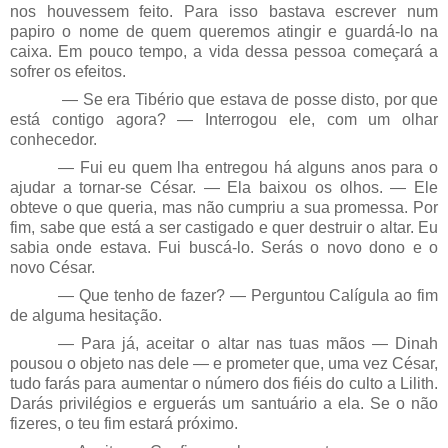
nos houvessem feito. Para isso bastava escrever num
papiro o nome de quem queremos atingir e guardá-lo na
caixa. Em pouco tempo, a vida dessa pessoa começará a
sofrer os efeitos.
— Se era Tibério que estava de posse disto, por que
está contigo agora? — Interrogou ele, com um olhar
conhecedor.
— Fui eu quem lha entregou há alguns anos para o
ajudar a tornar-se César. — Ela baixou os olhos. — Ele
obteve o que queria, mas não cumpriu a sua promessa. Por
fim, sabe que está a ser castigado e quer destruir o altar. Eu
sabia onde estava. Fui buscá-lo. Serás o novo dono e o
novo César.
— Que tenho de fazer? — Perguntou Calígula ao fim
de alguma hesitação.
— Para já, aceitar o altar nas tuas mãos — Dinah
pousou o objeto nas dele — e prometer que, uma vez César,
tudo farás para aumentar o número dos fiéis do culto a Lilith.
Darás privilégios e erguerás um santuário a ela. Se o não
fizeres, o teu fim estará próximo.