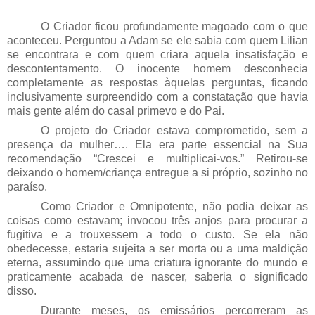
O Criador ficou profundamente magoado com o que
aconteceu. Perguntou a Adam se ele sabia com quem Lilian
se encontrara e com quem criara aquela insatisfação e
descontentamento. O inocente homem desconhecia
completamente as respostas àquelas perguntas, ficando
inclusivamente surpreendido com a constatação que havia
mais gente além do casal primevo e do Pai.
O projeto do Criador estava comprometido, sem a
presença da mulher…. Ela era parte essencial na Sua
recomendação “Crescei e multiplicai-vos.” Retirou-se
deixando o homem/criança entregue a si próprio, sozinho no
paraíso.
Como Criador e Omnipotente, não podia deixar as
coisas como estavam; invocou três anjos para procurar a
fugitiva e a trouxessem a todo o custo. Se ela não
obedecesse, estaria sujeita a ser morta ou a uma maldição
eterna, assumindo que uma criatura ignorante do mundo e
praticamente acabada de nascer, saberia o significado
disso.
Durante meses, os emissários percorreram as