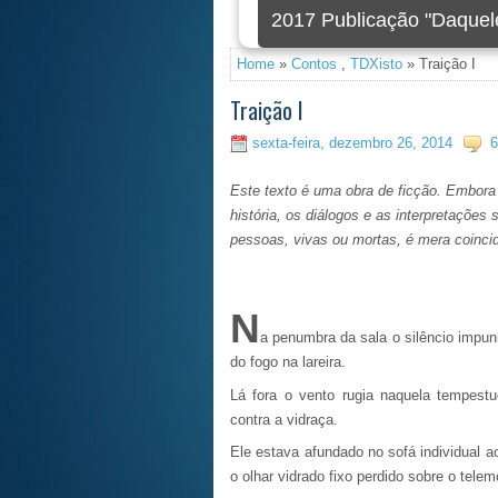
2020 Foi criada a nova 
Home
»
Contos
,
TDXisto
» Traição I
Traição I
sexta-feira, dezembro 26, 2014
6
Este texto é uma obra de ficção. Embora p
história, os diálogos e as interpretaçõe
pessoas, vivas ou mortas, é mera coinci
N
a penumbra da sala o silêncio impu
do fogo na lareira.
Lá fora o vento rugia naquela tempest
contra a vidraça.
Ele estava afundado no sofá individual 
o olhar vidrado fixo perdido sobre o tel