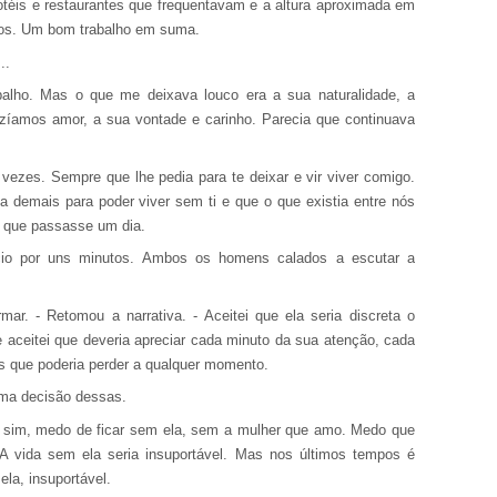
 motéis e restaurantes que frequentavam e a altura aproximada em
tos. Um bom trabalho em suma.
..
lho. Mas o que me deixava louco era a sua naturalidade, a
azíamos amor, a sua vontade e carinho. Parecia que continuava
 vezes. Sempre que lhe pedia para te deixar e vir viver comigo.
a demais para poder viver sem ti e que o que existia entre nós
a que passasse um dia.
cio por uns minutos. Ambos os homens calados a escutar a
ar. - Retomou a narrativa. - Aceitei que ela seria discreta o
e aceitei que deveria apreciar cada minuto da sua atenção, cada
as que poderia perder a qualquer momento.
uma decisão dessas.
so sim, medo de ficar sem ela, sem a mulher que amo. Medo que
A vida sem ela seria insuportável. Mas nos últimos tempos é
la, insuportável.