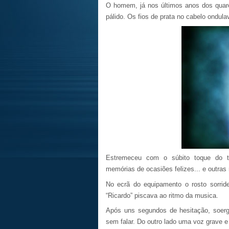
O homem, já nos últimos anos dos quare
pálido. Os fios de prata no cabelo ondula
Estremeceu com o súbito toque do te
memórias de ocasiões felizes... e outras
No ecrã do equipamento o rosto sorri
“Ricardo” piscava ao ritmo da musica.
Após uns segundos de hesitação, soergu
sem falar. Do outro lado uma voz grave e 