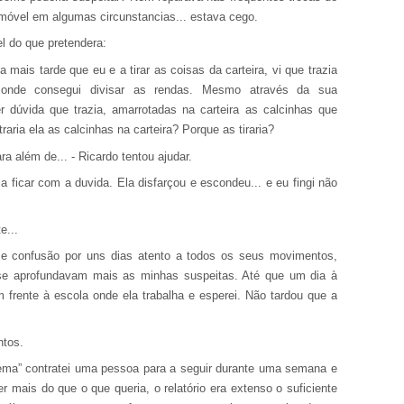
emóvel em algumas circunstancias... estava cego.
l do que pretendera:
mais tarde que eu e a tirar as coisas da carteira, vi que trazia
 onde consegui divisar as rendas. Mesmo através da sua
r dúvida que trazia, amarrotadas na carteira as calcinhas que
raria ela as calcinhas na carteira? Porque as tiraria?
a além de... - Ricardo tentou ajudar.
a ficar com a duvida. Ela disfarçou e escondeu... e eu fingi não
e...
 e confusão por uns dias atento a todos os seus movimentos,
z se aprofundavam mais as minhas suspeitas. Até que um dia à
m frente à escola onde ela trabalha e esperei. Não tardou que a
ntos.
lema” contratei uma pessoa para a seguir durante uma semana e
er mais do que o que queria, o relatório era extenso o suficiente