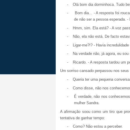
-
Olá bom dia dorminhoca. Tudo b
-
Bom dia... - A resposta foi rouca
de não ser a pessoa esperada. -
-
Hmm, sim. Ela está? - A voz pass
-
Não, ela não está. De facto estav
-
Ligar-me?!? - Havia incredulida
-
Na verdade não, já agora, eu sou
-
Ricardo. - A resposta tardou um 
Um sorriso cansado perpassou nos seus 
-
Queria ter uma pequena conversa c
-
Como disse, não nos conhecemos
-
É verdade, não nos conhecemos
mulher Sandra.
A afirmação soou como um tiro que pro
tentativa de ganhar tempo:
-
Como? Não estou a perceber.