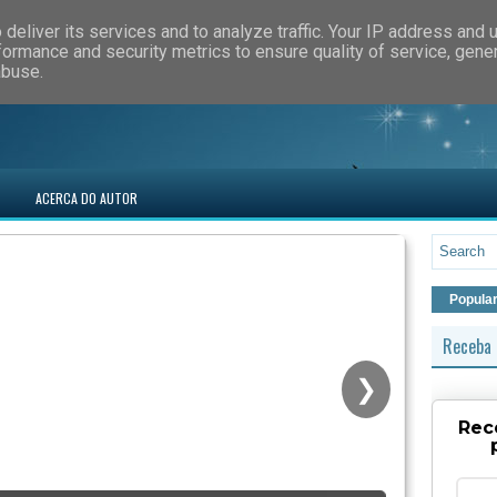
deliver its services and to analyze traffic. Your IP address and 
formance and security metrics to ensure quality of service, gen
abuse.
ACERCA DO AUTOR
Popula
Receba 
❯
Rec