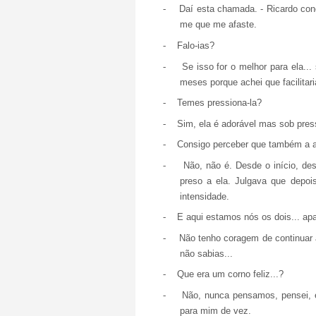
-
Daí esta chamada. - Ricardo con
me que me afaste.
-
Falo-ias?
-
Se isso for o melhor para ela..
meses porque achei que facilitar
-
Temes pressiona-la?
-
Sim, ela é adorável mas sob press
-
Consigo perceber que também a a
-
Não, não é. Desde o início, des
preso a ela. Julgava que depoi
intensidade.
-
E aqui estamos nós os dois... a
-
Não tenho coragem de continuar 
não sabias...
-
Que era um corno feliz...?
-
Não, nunca pensamos, pensei, e
para mim de vez.