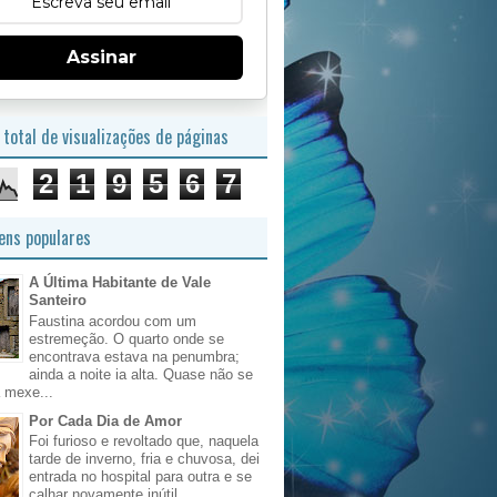
Assinar
total de visualizações de páginas
2
1
9
5
6
7
ns populares
A Última Habitante de Vale
Santeiro
Faustina acordou com um
estremeção. O quarto onde se
encontrava estava na penumbra;
ainda a noite ia alta. Quase não se
 mexe...
Por Cada Dia de Amor
Foi furioso e revoltado que, naquela
tarde de inverno, fria e chuvosa, dei
entrada no hospital para outra e se
calhar novamente inútil, ...