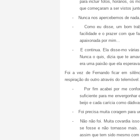
para incluir fotos, horários, os
que começaram a ser vistos jun
-
Nunca nos apercebemos de nada.
-
Como eu disse, um bom traba
facilidade e o prazer com que f
apaixonada por mim...
-
E continua. Ela disse-mo várias
Nunca o quis, dizia que te amav
era uma paixão que ela esperav
Foi a vez de Fernando ficar em silên
respiração do outro através do telemóvel.
-
Por fim acabei por me conform
suficiente para me envergonhar 
beijo e cada carícia como dádiv
-
Foi precisa muita coragem para 
-
Não não foi. Muita covardia is
se fosse e não tornasse mais. 
assim que tem sido mesmo com e