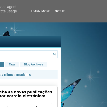
user-agent
erate usage
LEARN MORE
GOT IT
r
Tags
Blog Archives
as últimas novidades
eba as novas publicações
por correio eletrónico: