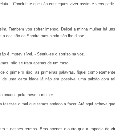
cluiu – Concluíste que não consegues viver assim e vens pedir-
. sim. Também vou sofrer imenso. Deixei a minha mulher há uns
ia a decisão da Sandra mas ainda não lhe disse.
ão é imprevisível. - Sentiu-se o sorriso na voz.
mas, não se trata apenas de um caso.
de o primeiro riso, as primeiras palavras, fiquei completamente
s de uma certa idade já não era possível uma paixão com tal
paixonados pela mesma mulher.
a fazer-te o mal que temos andado a fazer. Até aqui achava que
m ti nesses termos. Eras apenas o outro que a impedia de vir