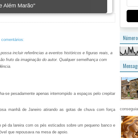
imagem
Número 
 comentários:
ossa incluir referências a eventos históricos e figuras reais, a
s são fruto da imaginação do autor. Qualquer semelhança com
Mensage
dência.
nha-se pesadamente apenas interrompido a espaços pelo crepitar
conseguia
uosa manhã de Janeiro atirando as gotas de chuva com força
ao pé da lareira com os pés esticados sobre um pequeno banco e
emóvel que repousava na mesa de apoio.