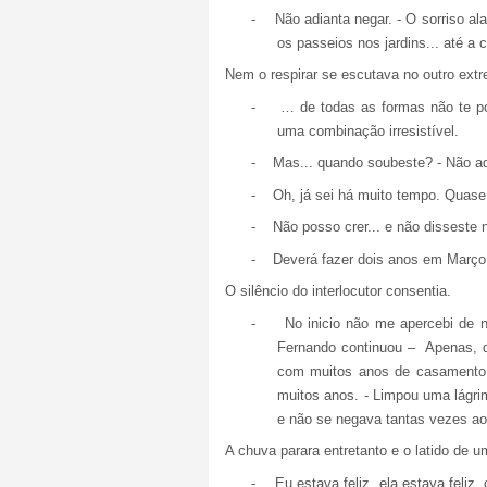
-
Não adianta negar. - O sorriso al
os passeios nos jardins... até a
Nem o respirar se escutava no outro ex
-
… de todas as formas não te po
uma combinação irresistível.
-
Mas... quando soubeste? - Não ad
-
Oh, já sei há muito tempo. Quase 
-
Não posso crer... e não dissest
-
Deverá fazer dois anos em Março
O silêncio do interlocutor consentia.
-
No inicio não me apercebi de n
Fernando continuou –
Apenas, d
com muitos anos de casamento,
muitos anos. - Limpou uma lágri
e não se negava tantas vezes a
A chuva parara entretanto e o latido de u
-
Eu estava feliz, ela estava feli