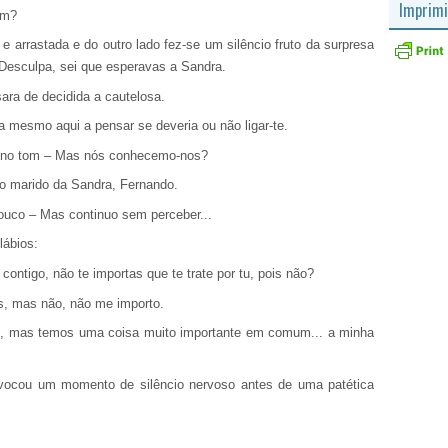
Imprimi
em?
 e arrastada e do outro lado fez-se um silêncio fruto da surpresa
 Desculpa, sei que esperavas a Sandra.
ara de decidida a cautelosa.
a mesmo aqui a pensar se deveria ou não ligar-te.
de no tom – Mas nós conhecemo-nos?
 o marido da Sandra, Fernando.
pouco – Mas continuo sem perceber...
lábios:
ontigo, não te importas que te trate por tu, pois não?
, mas não, não me importo.
, mas temos uma coisa muito importante em comum... a minha
vocou um momento de silêncio nervoso antes de uma patética