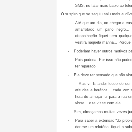
SMS, no falar mais baixo ao tel
O suspiro que se seguiu saiu mais audíve
-
Até que um dia, ao chegar a casa 
amarrotado um pano negro...
atrapalhação fiquei sem qualque
vestira naquela manhã... Porque t
-
Poderiam haver outros motivos par
-
Pois poderia. Por isso não poderi
ter reparado.
-
Ela deve ter pensado que não vist
-
Mas vi. E andei louco de dor
atitudes e horários... cada ve
hora do almoço fui para a rua e
visse... e te visse com ela.
-
Sim, almoçamos muitas vezes ju
-
Para saber a extensão “do prob
dar-me um relatório; fiquei a sab