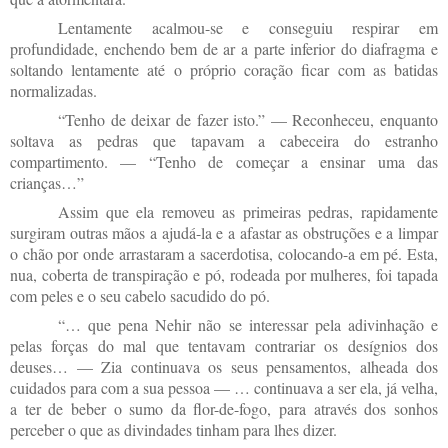
Lentamente acalmou-se e conseguiu respirar em
profundidade, enchendo bem de ar a parte inferior do diafragma e
soltando lentamente até o próprio coração ficar com as batidas
normalizadas.
“Tenho de deixar de fazer isto.” — Reconheceu, enquanto
soltava as pedras que tapavam a cabeceira do estranho
compartimento. — “Tenho de começar a ensinar uma das
crianças…”
Assim que ela removeu as primeiras pedras, rapidamente
surgiram outras mãos a ajudá-la e a afastar as obstruções e a limpar
o chão por onde arrastaram a sacerdotisa, colocando-a em pé. Esta,
nua, coberta de transpiração e pó, rodeada por mulheres, foi tapada
com peles e o seu cabelo sacudido do pó.
“… que pena Nehir não se interessar pela adivinhação e
pelas forças do mal que tentavam contrariar os desígnios dos
deuses… — Zia continuava os seus pensamentos, alheada dos
cuidados para com a sua pessoa — … continuava a ser ela, já velha,
a ter de beber o sumo da flor-de-fogo, para através dos sonhos
perceber o que as divindades tinham para lhes dizer.