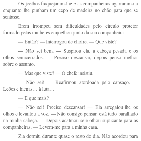
Os joelhos fraquejaram-lhe e as companheiras agarraram-na
enquanto lhe punham um cepo de madeira no chão para que se
sentasse.
Erem irrompeu sem dificuldades pelo círculo protetor
formado pelas mulheres e ajoelhou junto da sua companheira.
— Então? — Interrogou de chofre. — Que viste?
— Não sei bem. — Suspirou ela, a cabeça pesada e os
olhos semicerrados. — Preciso descansar, depois penso melhor
sobre o assunto.
— Mas que viste? — O chefe insistiu.
— Não sei! — Reafirmou atordoada pelo cansaço. —
Leões e hienas… à luta…
— E que mais?
— Não sei! Preciso descansar! — Ela arregalou-lhe os
olhos e levantou a voz. — Não consigo pensar, está tudo baralhado
na minha cabeça. — Depois acalmou-se e olhou suplicante para as
companheiras. — Levem-me para a minha casa.
Zia dormiu durante quase o resto do dia. Não acordou para