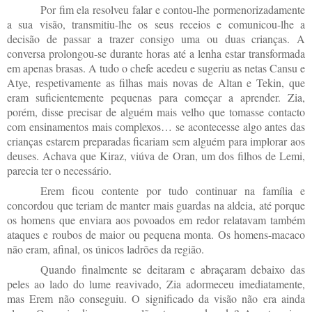
Por fim ela resolveu falar e contou-lhe pormenorizadamente
a sua visão, transmitiu-lhe os seus receios e comunicou-lhe a
decisão de passar a trazer consigo uma ou duas crianças. A
conversa prolongou-se durante horas até a lenha estar transformada
em apenas brasas. A tudo o chefe acedeu e sugeriu as netas Cansu e
Atye, respetivamente as filhas mais novas de Altan e Tekin, que
eram suficientemente pequenas para começar a aprender. Zia,
porém, disse precisar de alguém mais velho que tomasse contacto
com ensinamentos mais complexos… se acontecesse algo antes das
crianças estarem preparadas ficariam sem alguém para implorar aos
deuses. Achava que Kiraz, viúva de Oran, um dos filhos de Lemi,
parecia ter o necessário.
Erem ficou contente por tudo continuar na família e
concordou que teriam de manter mais guardas na aldeia, até porque
os homens que enviara aos povoados em redor relatavam também
ataques e roubos de maior ou pequena monta. Os homens-macaco
não eram, afinal, os únicos ladrões da região.
Quando finalmente se deitaram e abraçaram debaixo das
peles ao lado do lume reavivado, Zia adormeceu imediatamente,
mas Erem não conseguiu. O significado da visão não era ainda