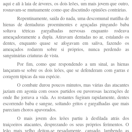
aqui e ali à laia de árvores, os dois leões, um mais jovem que outro,
rosnavam-se mutuamente como que discutindo opiniões contrárias.
Repentinamente, saída do nada, uma descomunal matilha de
hienas de dentaduras proeminentes e aguçadas pingando baba
soltava tétricas gargalhadas nervosas enquanto rodeava
ameaçadoramente a dupla. Atiravam dentadas no ar, estalando os
dentes, enquanto quase se afogavam em saliva, fazendo os
ameaçados rodarem sobre si próprios, nunca perdendo as
sanguinárias criaturas de vista.
Por fim, como que respondendo a um sinal, as hienas
lançaram-se sobre os dois leões, que se defenderam com garras e
coragem típicas da sua espécie.
O combate durou poucos minutos, mas várias das atacantes
jaziam em agonia com ossos partidos ou pavorosas lacerações de
onde lhe jorrava a vida. As restantes fugiram rapidamente, dentes
escorrendo baba e sangue, soltando gritos e gargalhadas que mais
pareciam choros apavorados.
O mais jovem dos leões partiu à desfilada atrás dos
traiçoeiros atacantes, desprezando os seus próprios ferimentos. O
leão mais velho deitou-se pesadamente, cansado, lambendo as