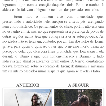
lograram fugir, com a exceção daqueles dois. Eram estranhos à
aldeia e não falavam a língua de nenhum dos povoados em redor.
Erem fitou o homem vivo com intensidade que,
pressentindo a autoridade nele, arrojou-se a seus pés, arengando
num choro histérico. Os pensamentos do chefe, porém, não estavam
no estranho em si, mas no que representava a presença de povos de
outras regiões numa área que começava a estar sobrepovoada. As
novidades não se ficavam, contudo, por ali. Um dos netos de Lemi,
gritava para quem o quisesse ouvir que o invasor morto trazia ao
pescoço o colar que oferecera à sua prometida, que fora assassinada
durante o último ataque dos homens-macaco a Barinak… tudo
indicava que afinal os atacantes foram outros. A terrível constatação
pesava fortemente sobre o coração de Erem; destruíram e mataram
um clã inteiro baseados numa suspeita que agora se revelava falsa
.
ANTERIOR
A SEGUIR