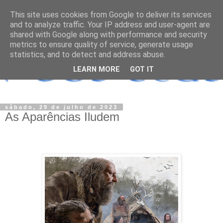
This site uses cookies from Google to deliver its services
and to analyze traffic. Your IP address and user-agent are
shared with Google along with performance and security
metrics to ensure quality of service, generate usage
statistics, and to detect and address abuse.
LEARN MORE
GOT IT
sábado, 29 de julho de 2023
As Aparências Iludem