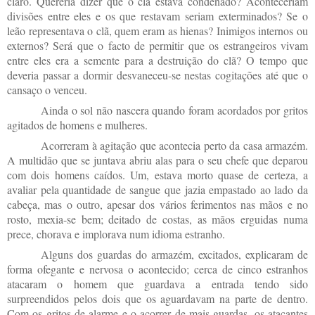
claro. Quereria dizer que o clã estava condenado? Aconteceriam
divisões entre eles e os que restavam seriam exterminados? Se o
leão representava o clã, quem eram as hienas? Inimigos internos ou
externos? Será que o facto de permitir que os estrangeiros vivam
entre eles era a semente para a destruição do clã? O tempo que
deveria passar a dormir desvaneceu-se nestas cogitações até que o
cansaço o venceu.
Ainda o sol não nascera quando foram acordados por gritos
agitados de homens e mulheres.
Acorreram à agitação que acontecia perto da casa armazém.
A multidão que se juntava abriu alas para o seu chefe que deparou
com dois homens caídos. Um, estava morto quase de certeza, a
avaliar pela quantidade de sangue que jazia empastado ao lado da
cabeça, mas o outro, apesar dos vários ferimentos nas mãos e no
rosto, mexia-se bem; deitado de costas, as mãos erguidas numa
prece, chorava e implorava num idioma estranho.
Alguns dos guardas do armazém, excitados, explicaram de
forma ofegante e nervosa o acontecido; cerca de cinco estranhos
atacaram o homem que guardava a entrada tendo sido
surpreendidos pelos dois que os aguardavam na parte de dentro.
Com os gritos de alarme e o acorrer de mais guardas, os atacantes