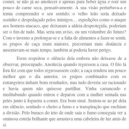
comer, se não já ao anoitecer e apenas para beber água e roer um
pouco de carne seca, pensativamente. A sua visão perturbava-a e
temia compreender o seu sentido; o velho leão seria deixado
sozinho e despedaçado pelos inimigos… expedições como o ataque
aos homens-macaco, que deixaram a aldeia desprotegida, poderiam
ser o fim de tudo. Mas seria um aviso, ou um vislumbre do futuro?
Com o inverno a prolongar-se e a falta de alimentos a fazer-se sentir,
os grupos de caça eram maiores, percorriam mais distância e
ausentavam-se mais tempo, também aí poderia haver perigo.
Erem respeitou o silêncio dela embora não deixasse de a
observar, preocupado. Anoitecia quando regressou a casa. O frio lá
fora fez com que todos regressassem cedo; a caça rendera um pouco
melhor que o dia anterior, os grupos combinados com os
estrangeiros tinham bons resultados, mas tudo deveria ser racionado
e havia quem não quisesse partilhar. Vinha carrancudo e
meditabundo quando entrou e deparou com a mulher sentada nas
peles junto à fogueira a comer. Era bom sinal. Sentou-se ao pé dela
em silêncio, sentindo o cheiro a fumo e a transpiração que enchiam
a divisão. Pelo buraco do teto de onde saía o fumo conseguia ver a
ominosa estrela brilhante que arrastava uma cabeleira de luz atrás de
si.