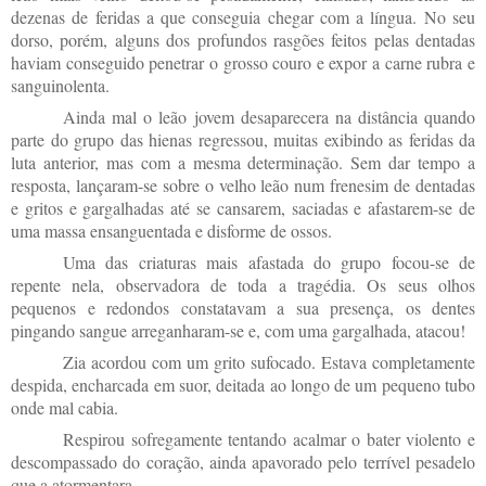
dezenas de feridas a que conseguia chegar com a língua. No seu
dorso, porém, alguns dos profundos rasgões feitos pelas dentadas
haviam conseguido penetrar o grosso couro e expor a carne rubra e
sanguinolenta.
Ainda mal o leão jovem desaparecera na distância quando
parte do grupo das hienas regressou, muitas exibindo as feridas da
luta anterior, mas com a mesma determinação. Sem dar tempo a
resposta, lançaram-se sobre o velho leão num frenesim de dentadas
e gritos e gargalhadas até se cansarem, saciadas e afastarem-se de
uma massa ensanguentada e disforme de ossos.
Uma das criaturas mais afastada do grupo focou-se de
repente nela, observadora de toda a tragédia. Os seus olhos
pequenos e redondos constatavam a sua presença, os dentes
pingando sangue arreganharam-se e, com uma gargalhada, atacou!
Zia acordou com um grito sufocado. Estava completamente
despida, encharcada em suor, deitada ao longo de um pequeno tubo
onde mal cabia.
Respirou sofregamente tentando acalmar o bater violento e
descompassado do coração, ainda apavorado pelo terrível pesadelo
que a atormentara.