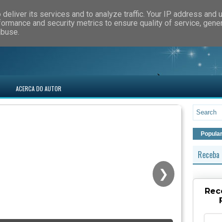
deliver its services and to analyze traffic. Your IP address and 
formance and security metrics to ensure quality of service, gen
abuse.
ACERCA DO AUTOR
Popula
Receba 
❯
Rec