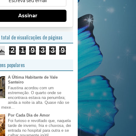
Assinar
total de visualizações de páginas
2
1
9
3
3
9
ns populares
A Última Habitante de Vale
Santeiro
Faustina acordou com um
estremeção. O quarto onde se
encontrava estava na penumbra;
ainda a noite ia alta. Quase não se
 mexe...
Por Cada Dia de Amor
Foi furioso e revoltado que, naquela
tarde de inverno, fria e chuvosa, dei
entrada no hospital para outra e se
calhar novamente inútil, ...