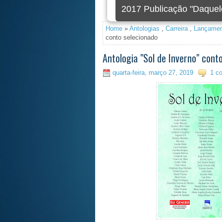
2020 Foi criada a nova 
Home
»
Antologias
,
Carreira
,
Lançamen
conto selecionado
Antologia "Sol de Inverno" cont
quarta-feira, março 27, 2019
1 c