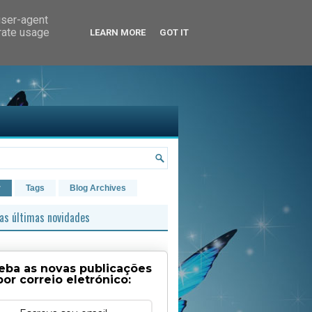
user-agent
erate usage
LEARN MORE
GOT IT
r
Tags
Blog Archives
as últimas novidades
eba as novas publicações
por correio eletrónico: