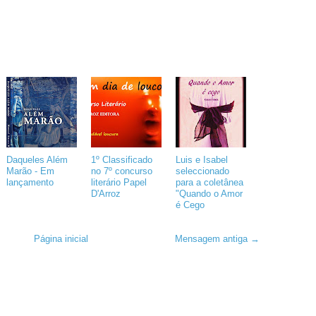
Daqueles Além
1º Classificado
Luis e Isabel
Marão - Em
no 7º concurso
seleccionado
lançamento
literário Papel
para a coletânea
D'Arroz
"Quando o Amor
é Cego
Página inicial
Mensagem antiga →