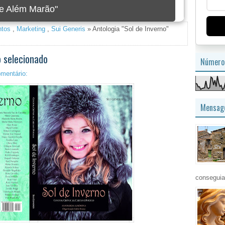
imagem
tos
,
Marketing
,
Sui Generis
» Antologia "Sol de Inverno"
o selecionado
Número 
omentário:
Mensage
conseguia