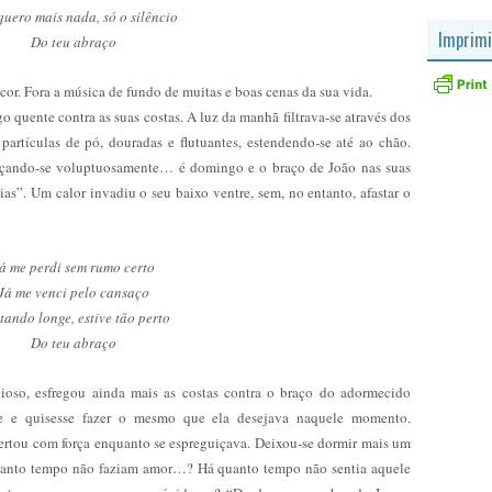
uero mais nada, só o silêncio
Imprimi
Do teu abraço
cor. Fora a música de fundo de muitas e boas cenas da sua vida.
go quente contra as suas costas. A luz da manhã filtrava-se através dos
artículas de pó, douradas e flutuantes, estendendo-se até ao chão.
guiçando-se voluptuosamente… é domingo e o braço de João nas suas
ias”. Um calor invadiu o seu baixo ventre, sem, no entanto, afastar o
á me perdi sem rumo certo
Já me venci pelo cansaço
tando longe, estive tão perto
Do teu abraço
ioso, esfregou ainda mais as costas contra o braço do adormecido
se e quisesse fazer o mesmo que ela desejava naquele momento.
pertou com força enquanto se espreguiçava. Deixou-se dormir mais um
uanto tempo não faziam amor…? Há quanto tempo não sentia aquele