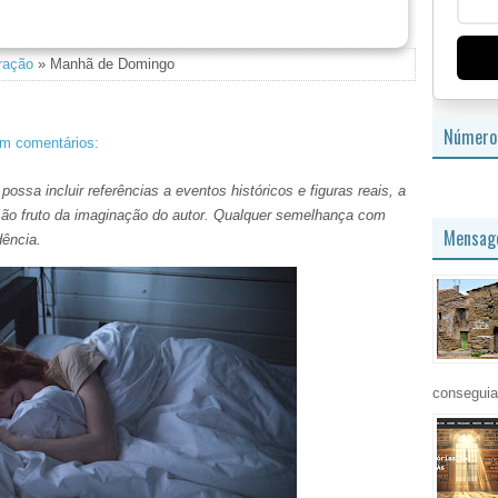
azon.com: Uma parceria de sucesso
ração
» Manhã de Domingo
Número 
m comentários:
ossa incluir referências a eventos históricos e figuras reais, a
s são fruto da imaginação do autor. Qualquer semelhança com
Mensage
dência.
conseguia