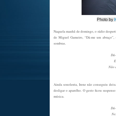
Photo by
Naquela manhã de domingo, o rádio desperta
de Miguel Gameiro, “Dá-me um abraço”, e
sombras.
Dá-
E
Não d
Ainda sonolenta, Irene não conseguiu deix
desligar o aparelho. O gesto ficou suspenso
música.
Dá-
Nes