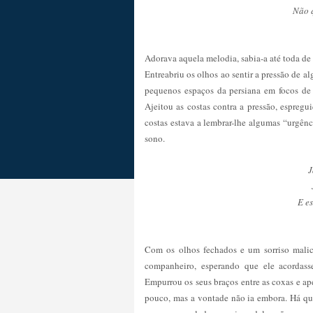
Não q
Adorava aquela melodia, sabia-a até toda de 
Entreabriu os olhos ao sentir a pressão de al
pequenos espaços da persiana em focos de p
Ajeitou as costas contra a pressão, espre
costas estava a lembrar-lhe algumas “urgênc
sono.
J
E es
Com os olhos fechados e um sorriso malic
companheiro, esperando que ele acordas
Empurrou os seus braços entre as coxas e a
pouco, mas a vontade não ia embora. Há q