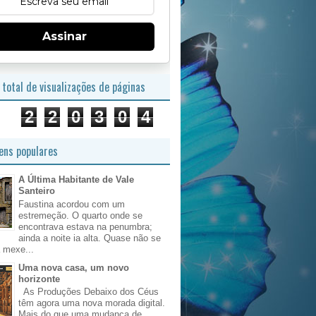
Assinar
total de visualizações de páginas
2
2
0
3
0
4
ns populares
A Última Habitante de Vale
Santeiro
Faustina acordou com um
estremeção. O quarto onde se
encontrava estava na penumbra;
ainda a noite ia alta. Quase não se
 mexe...
Uma nova casa, um novo
horizonte
As Produções Debaixo dos Céus
têm agora uma nova morada digital.
Mais do que uma mudança de