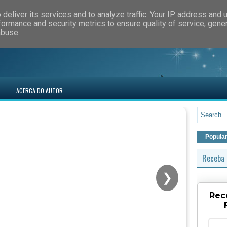
deliver its services and to analyze traffic. Your IP address and 
formance and security metrics to ensure quality of service, gen
abuse.
ACERCA DO AUTOR
Popula
Receba 
❯
Rec