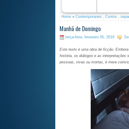
Debaixodosceus.pt e Am
Home
»
Contemporaneo
,
Contos
,
sepa
Manhã de Domingo
terça-feira, fevereiro 05, 2019
Se
Este texto é uma obra de ficção. Embora p
história, os diálogos e as interpretaçõe
pessoas, vivas ou mortas, é mera coinci