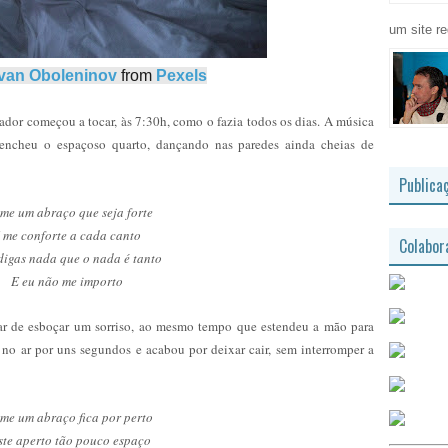
um site re
Ivan Oboleninov
from
Pexels
dor começou a tocar, às 7:30h, como o fazia todos os dias. A música
ncheu o espaçoso quarto, dançando nas paredes ainda cheias de
Publica
me um abraço que seja forte
 me conforte a cada canto
Colabor
igas nada que o nada é tanto
E eu não me importo
ar de esboçar um sorriso, ao mesmo tempo que estendeu a mão para
 no ar por uns segundos e acabou por deixar cair, sem interromper a
me um abraço fica por perto
te aperto tão pouco espaço