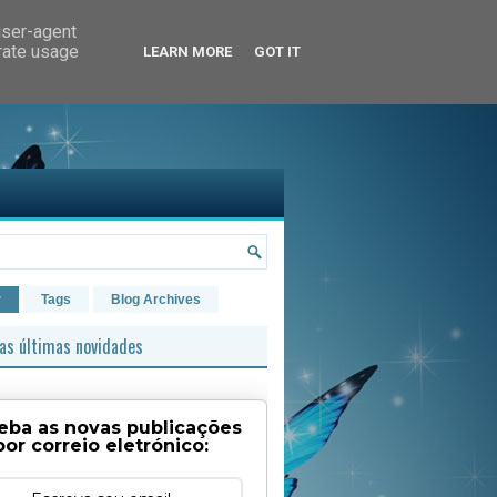
user-agent
erate usage
LEARN MORE
GOT IT
r
Tags
Blog Archives
as últimas novidades
eba as novas publicações
por correio eletrónico: