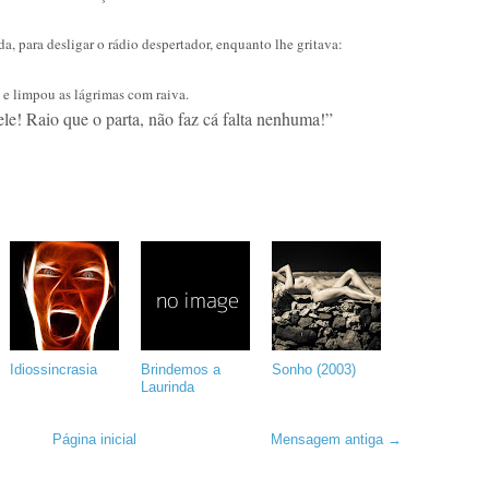
a, para desligar o rádio despertador, enquanto lhe gritava:
 e limpou as lágrimas com raiva.
le! Raio que o parta, não faz cá falta nenhuma!”
Idiossincrasia
Brindemos a
Sonho (2003)
Laurinda
Página inicial
Mensagem antiga →