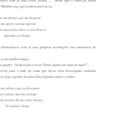
rtava com as suas coxas ávidas…? “Desde que a cabra da Isaura
Maldita seja, que acabou por o levar...”
e um abraço que me desperte
 me aperte sem me apertar
á estou perto abre os teus braços
Quando eu chegar
 alternaram-se com as suas próprias recordações dos momentos de
 a sua melhor amiga...
do quarto: “Acabou por o levar? Então quem está atrás de mim?”
otovelo para o lado da cama que devia estar desocupado, rodando
r, logo seguido de patas fofas fugindo sobre o soalho.
esse abraço que eu descanso
sse espaço que me sossega
ndo possas dá-me outro abraço
Só um não chega