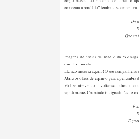
corpo musculado em cima dela, não o ape
começara a rondá-lo” lembrou-se com raiva, “
Dá-m
E
Que eu j
Imagens dolorosas de João e da ex-amiga
carinho com ele.
Ela não merecia aquilo! O seu companheiro e
Abriu os olhos de espanto para a penumbra 
Mal se atrevendo a voltar-se, atirou o c
rapidamente. Um miado indignado fez-se ouvi
É n
E
E qua