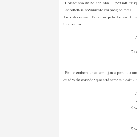
“Coitadinho do bolachinha...”, pensou, “E
Encolheu-se novamente em posição fetal.
João deixara-a. Trocou-a pela Isaura. U
travesseiro.
J
E es
“Foi-se embora e não arranjou a porta do ar
quadro do corredor que está sempre a cair… 
J
E es
E es