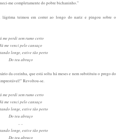
squeci-me completamente do pobre bichaninho.”
ma lágrima teimou em correr ao longo do nariz e pingou sobre o
á me perdi sem rumo certo
Já me venci pelo cansaço
tando longe, estive tão perto
Do teu abraço
mário da cozinha, que está solta há meses e nem substituiu o prego do
imprestável!” Revoltou-se.
á me perdi sem rumo certo
Já me venci pelo cansaço
tando longe, estive tão perto
Do teu abraço
.. ..
tando longe, estive tão perto
Do teu abraço