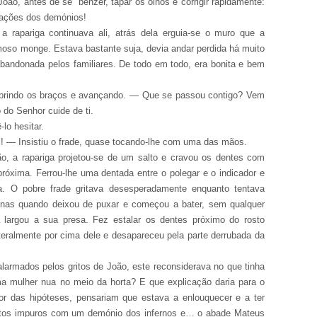
ão, antes de se benzer, tapar os olhos e corrigir rapidamente:
tações dos demónios!
 a rapariga continuava ali, atrás dela erguia-se o muro que a
umoso monge. Estava bastante suja, devia andar perdida há muito
 abandonada pelos familiares. De todo em todo, era bonita e bem
 abrindo os braços e avançando. — Que se passou contigo? Vem
 do Senhor cuide de ti.
lo hesitar.
! — Insistiu o frade, quase tocando-lhe com uma das mãos.
, a rapariga projetou-se de um salto e cravou os dentes com
próxima. Ferrou-lhe uma dentada entre o polegar e o indicador e
 O pobre frade gritava desesperadamente enquanto tentava
apenas quando deixou de puxar e começou a bater, sem qualquer
 largou a sua presa. Fez estalar os dentes próximo do rosto
iteralmente por cima dele e desapareceu pela parte derrubada da
larmados pelos gritos de João, este reconsiderava no que tinha
ma mulher nua no meio da horta? E que explicação daria para o
hor das hipóteses, pensariam que estava a enlouquecer e a ter
entos impuros com um demónio dos infernos e… o abade Mateus