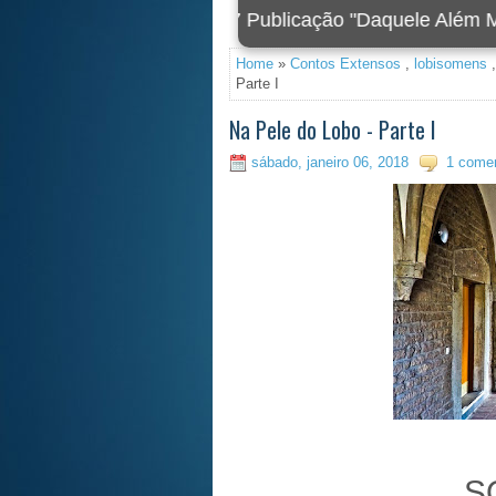
2020 Foi criada a nova 
Home
»
Contos Extensos
,
lobisomens
Parte I
Na Pele do Lobo - Parte I
sábado, janeiro 06, 2018
1 comen
S