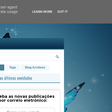
user-agent
erate usage
LEARN MORE
GOT IT
r
Tags
Blog Archives
as últimas novidades
eba as novas publicações
por correio eletrónico: