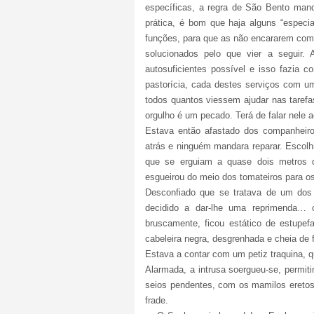
específicas, a regra de São Bento ma
prática, é bom que haja alguns “especi
funções, para que as não encararem como
solucionados pelo que vier a seguir
autosuficientes possível e isso fazia 
pastorícia, cada destes serviços com u
todos quantos viessem ajudar nas tarefa
orgulho é um pecado. Terá de falar nele ao
Estava então afastado dos companheir
atrás e ninguém mandara reparar. Escolhi
que se erguiam a quase dois metros d
esgueirou do meio dos tomateiros para os 
Desconfiado que se tratava de um dos 
decidido a dar-lhe uma reprimenda… 
bruscamente, ficou estático de estupef
cabeleira negra, desgrenhada e cheia de 
Estava a contar com um petiz traquina, q
Alarmada, a intrusa soergueu-se, permit
seios pendentes, com os mamilos eretos
frade.