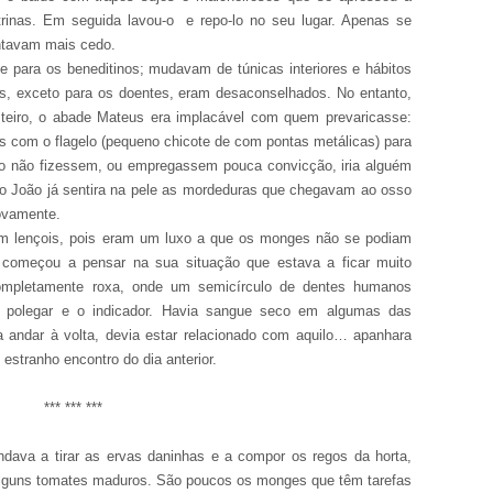
trinas. Em seguida lavou-o e repo-lo no seu lugar. Apenas se
ntavam mais cedo.
de para os beneditinos; mudavam de túnicas interiores e hábitos
os, exceto para os doentes, eram desaconselhados. No entanto,
teiro, o abade Mateus era implacável com quem prevaricasse:
 com o flagelo (pequeno chicote de com pontas metálicas) para
o não fizessem, ou empregassem pouca convicção, iria alguém
prio João já sentira na pele as mordeduras que chegavam ao osso
novamente.
em lençois, pois eram um luxo a que os monges não se podiam
 começou a pensar na sua situação que estava a ficar muito
ompletamente roxa, onde um semicírculo de dentes humanos
 polegar e o indicador. Havia sangue seco em algumas das
 andar à volta, devia estar relacionado com aquilo… apanhara
estranho encontro do dia anterior.
*** *** ***
dava a tirar as ervas daninhas e a compor os regos da horta,
lguns tomates maduros. São poucos os monges que têm tarefas