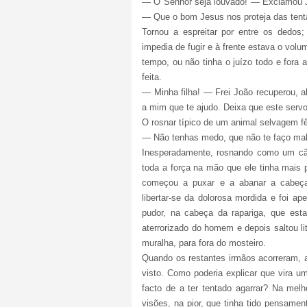
—
O Senhor seja louvado! — Exclamou Jo
— Que o bom Jesus nos proteja das ten
Tornou a espreitar por entre os dedos;
impedia de fugir e à frente estava o vol
tempo, ou não tinha o juízo todo e fora
feita.
—
Minha filha! — Frei João recuperou,
a mim que te ajudo. Deixa que este servo
O rosnar típico de um animal selvagem fê-
—
Não tenhas medo, que não te faço mal
Inesperadamente, rosnando como um cão
toda a força na mão que ele tinha mais 
começou a puxar e a abanar a cabeça.
libertar-se da dolorosa mordida e foi 
pudor, na cabeça da rapariga, que esta
aterrorizado do homem e depois saltou l
muralha, para fora do mosteiro.
Quando os restantes irmãos acorreram, a
visto. Como poderia explicar que vira u
facto de a ter tentado agarrar? Na mel
visões, na pior, que tinha tido pensam