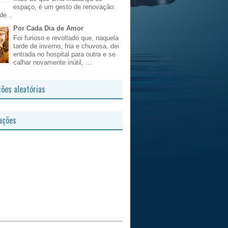
espaço, é um gesto de renovação:
de...
Por Cada Dia de Amor
Foi furioso e revoltado que, naquela
tarde de inverno, fria e chuvosa, dei
entrada no hospital para outra e se
calhar novamente inútil, ...
ções aleatórias
ações