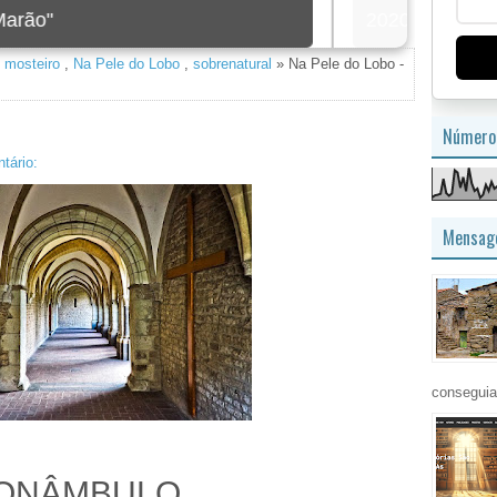
imagem
,
mosteiro
,
Na Pele do Lobo
,
sobrenatural
» Na Pele do Lobo -
Número 
tário:
Mensage
conseguia
ONÂMBULO