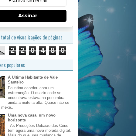
Assinar
total de visualizações de páginas
2
2
0
4
8
0
ns populares
A Última Habitante de Vale
Santeiro
Faustina acordou com um
estremeção. O quarto onde se
encontrava estava na penumbra;
ainda a noite ia alta. Quase não se
 mexe...
Uma nova casa, um novo
horizonte
As Produções Debaixo dos Céus
têm agora uma nova morada digital.
Mais do que uma mudança de