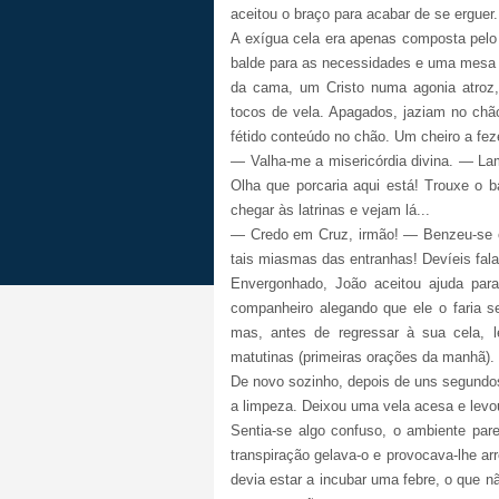
aceitou o braço para acabar de se erguer.
A exígua cela era apenas composta pelo
balde para as necessidades e uma mesa 
da cama, um Cristo numa agonia atroz,
tocos de vela. Apagados, jaziam no chão
fétido conteúdo no chão. Um cheiro a fez
—
Valha-me a misericórdia divina. — La
Olha que porcaria aqui está! Trouxe o 
chegar às latrinas e vejam lá...
—
Credo em Cruz, irmão! — Benzeu-se 
tais miasmas das entranhas! Devíeis fala
Envergonhado, João aceitou ajuda par
companheiro alegando que ele o faria se
mas, antes de regressar à sua cela,
matutinas (primeiras orações da manhã).
De novo sozinho, depois de uns segundos
a limpeza. Deixou uma vela acesa e levo
Sentia-se algo confuso, o ambiente pare
transpiração gelava-o e provocava-lhe a
devia estar a incubar uma febre, o que n