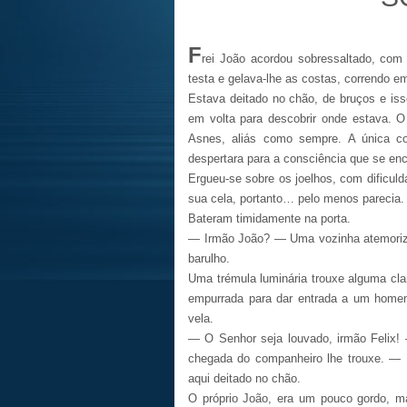
F
rei João acordou sobressaltado, com 
testa e gelava-lhe as costas, correndo e
Estava deitado no chão, de bruços e iss
em volta para descobrir onde estava. O 
Asnes, aliás como sempre. A única co
despertara para a consciência que se en
Ergueu-se sobre os joelhos, com dificuld
sua cela, portanto… pelo menos parecia.
Bateram timidamente na porta.
—
Irmão João? — Uma vozinha atemoriz
barulho.
Uma trémula luminária trouxe alguma cla
empurrada para dar entrada a um home
vela.
—
O Senhor seja louvado, irmão Felix! 
chegada do companheiro lhe trouxe. — 
aqui deitado no chão.
O próprio João, era um pouco gordo, m