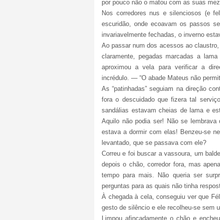
por pouco não o matou com as suas mez
Nos corredores nus e silenciosos (e f
escuridão, onde ecoavam os passos se
invariavelmente fechadas, o inverno estav
Ao passar num dos acessos ao claustro, 
claramente, pegadas marcadas a lama 
aproximou a vela para verificar a dir
incrédulo. — “O abade Mateus não permit
As “patinhadas” seguiam na direção cont
fora o descuidado que fizera tal servi
sandálias estavam cheias de lama e est
Aquilo não podia ser! Não se lembrava d
estava a dormir com elas! Benzeu-se ner
levantado, que se passava com ele?
Correu e foi buscar a vassoura, um bald
depois o chão, corredor fora, mas apen
tempo para mais. Não queria ser surp
perguntas para as quais não tinha respos
À chegada à cela, conseguiu ver que Fél
gesto de silêncio e ele recolheu-se sem 
Limpou afincadamente o chão e encheu