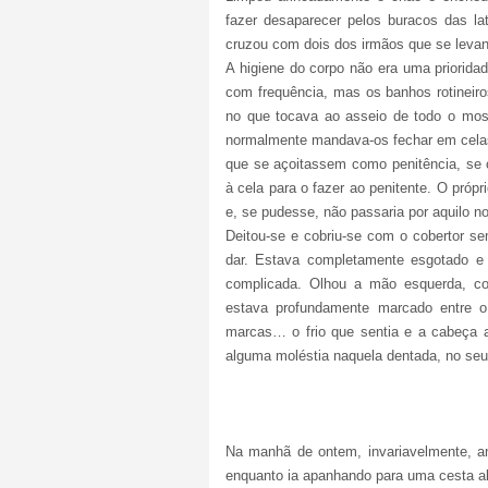
fazer desaparecer pelos buracos das la
cruzou com dois dos irmãos que se leva
A higiene do corpo não era uma priorida
com frequência, mas os banhos rotineir
no que tocava ao asseio de todo o mos
normalmente mandava-os fechar em celas
que se açoitassem como penitência, se 
à cela para o fazer ao penitente. O pró
e, se pudesse, não passaria por aquilo 
Deitou-se e cobriu-se com o cobertor s
dar. Estava completamente esgotado e
complicada. Olhou a mão esquerda, c
estava profundamente marcado entre o
marcas… o frio que sentia e a cabeça a
alguma moléstia naquela dentada, no seu 
Na manhã de ontem, invariavelmente, an
enquanto ia apanhando para uma cesta a