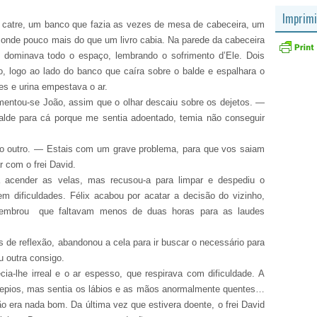
Imprimi
 catre, um banco que fazia as vezes de mesa de cabeceira, um
onde pouco mais do que um livro cabia. Na parede da cabeceira
 dominava todo o espaço, lembrando o sofrimento d’Ele. Dois
, logo ao lado do banco que caíra sobre o balde e espalhara o
es e urina empestava o ar.
mentou-se João, assim que o olhar descaiu sobre os dejetos. —
balde para cá porque me sentia adoentado, temia não conseguir
o outro. — Estais com um grave problema, para que vos saiam
r com o frei David.
a acender as velas, mas recusou-a para limpar e despediu o
m dificuldades. Félix acabou por acatar a decisão do vizinho,
 lembrou que faltavam menos de duas horas para as laudes
 de reflexão, abandonou a cela para ir buscar o necessário para
u outra consigo.
cia-lhe irreal e o ar espesso, que respirava com dificuldade. A
rrepios, mas sentia os lábios e as mãos anormalmente quentes…
ão era nada bom. Da última vez que estivera doente, o frei David