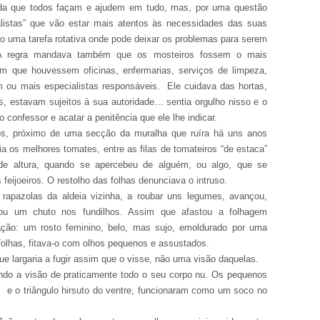
nda que todos façam e ajudem em tudo, mas, por uma questão
alistas” que vão estar mais atentos às necessidades das suas
 uma tarefa rotativa onde pode deixar os problemas para serem
. A regra mandava também que os mosteiros fossem o mais
com que houvessem oficinas, enfermarias, serviços de limpeza,
m ou mais especialistas responsáveis. Ele cuidava das hortas,
s, estavam sujeitos à sua autoridade… sentia orgulho nisso e o
 confessor e acatar a penitência que ele lhe indicar.
os, próximo de uma secção da muralha que ruíra há uns anos
a os melhores tomates, entre as filas de tomateiros “de estaca”
e altura, quando se apercebeu de alguém, ou algo, que se
feijoeiros. O restolho das folhas denunciava o intruso.
rapazolas da aldeia vizinha, a roubar uns legumes, avançou,
ou um chuto nos fundilhos. Assim que afastou a folhagem
ação: um rosto feminino, belo, mas sujo, emoldurado por uma
folhas, fitava-o com olhos pequenos e assustados.
ue largaria a fugir assim que o visse, não uma visão daquelas.
indo a visão de praticamente todo o seu corpo nu. Os pequenos
 e o triângulo hirsuto do ventre, funcionaram como um soco no