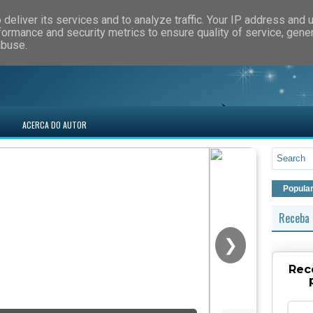
deliver its services and to analyze traffic. Your IP address and 
formance and security metrics to ensure quality of service, gen
abuse.
ACERCA DO AUTOR
Popula
Receba 
❯
Rec