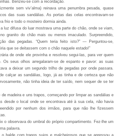
inhas. Benzeu-se com a recordação.
elizmente sem viv’alma) reinava uma penumbra pesada, quase
cos das suas sandálias. As portas das celas encontravam-se
a frio e todo o mosteiro dormia ainda.
a luz difusa do luar mostrava uma parte do chão, onde se viam,
no granito do chão mais ou menos imaculado. Surpreendido,
eção das pegadas. “Quem teria feito isto?” — Perguntou-se,
iria que se deitassem com o chão naquele estado!”
rária de onde ele provinha e resolveu segui-las, para ver quem
ço. Os seus olhos arregalaram-se de espanto e pavor: as suas
ava a deixar um segundo trilho de pegadas por onde passara.
e calçar as sandálias, logo, já as tinha e de certeza que não
vosamente, não tinha ideia de ter saído, nem sequer de se ter
e de madeira e uns trapos, começando por limpar as sandálias e
as desde o local onde se encontrava até à sua cela, não havia
reendido por nenhum dos irmãos, para que não lhe fizessem
tas.
ix o observava do umbral do próprio compartimento. Fez-lhe um
uma palavra.
 o balde com trapos sujos e malcheirosos que se apressou a