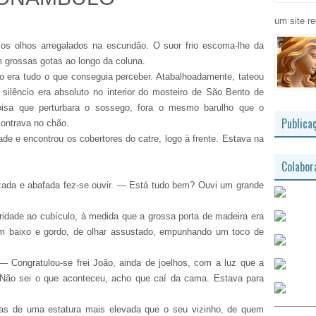
um site re
os olhos arregalados na escuridão. O suor frio escorria-lhe da
m grossas gotas ao longo da coluna.
o era tudo o que conseguia perceber. Atabalhoadamente, tateou
silêncio era absoluto no interior do mosteiro de São Bento de
isa que perturbara o sossego, fora o mesmo barulho que o
Publica
contrava no chão.
ade e encontrou os cobertores do catre, logo à frente. Estava na
Colabor
ada e abafada fez-se ouvir. — Está tudo bem? Ouvi um grande
ridade ao cubículo, à medida que a grossa porta de madeira era
m baixo e gordo, de olhar assustado, empunhando um toco de
— Congratulou-se frei João, ainda de joelhos, com a luz que a
Não sei o que aconteceu, acho que caí da cama. Estava para
as de uma estatura mais elevada que o seu vizinho, de quem