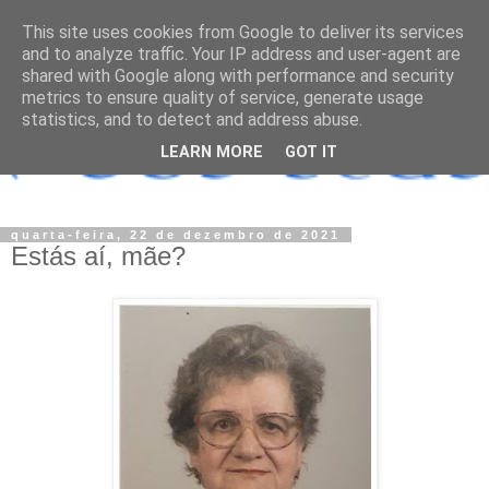
This site uses cookies from Google to deliver its services
and to analyze traffic. Your IP address and user-agent are
shared with Google along with performance and security
metrics to ensure quality of service, generate usage
statistics, and to detect and address abuse.
LEARN MORE
GOT IT
quarta-feira, 22 de dezembro de 2021
Estás aí, mãe?