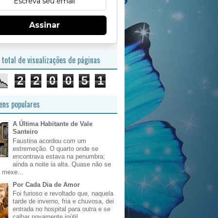
Assinar
total de visualizações de páginas
2
2
0
0
5
1
ns populares
A Última Habitante de Vale
Santeiro
Faustina acordou com um
estremeção. O quarto onde se
encontrava estava na penumbra;
ainda a noite ia alta. Quase não se
 mexe...
Por Cada Dia de Amor
Foi furioso e revoltado que, naquela
tarde de inverno, fria e chuvosa, dei
entrada no hospital para outra e se
calhar novamente inútil, ...