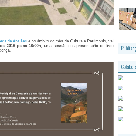
eda de Ansiães
e no âmbito do mês da Cultura e Património, vai
de 2016 pelas 16:00h
, uma sessão de apresentação do livro
Publica
donça.
Colabor