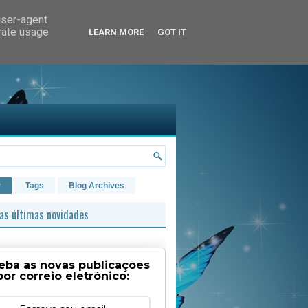
user-agent
erate usage
LEARN MORE
GOT IT
r
Tags
Blog Archives
as últimas novidades
eba as novas publicações
por correio eletrónico: