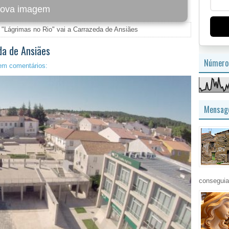
imagem
 "Lágrimas no Rio" vai a Carrazeda de Ansiães
da de Ansiães
Número 
em comentários:
Mensage
conseguia