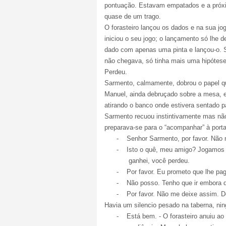
pontuação. Estavam empatados e a próxi
quase de um trago.
O forasteiro lançou os dados e na sua j
iniciou o seu jogo; o lançamento só lhe
dado com apenas uma pinta e lançou-o. S
não chegava, só tinha mais uma hipótese
Perdeu.
Sarmento, calmamente, dobrou o papel q
Manuel, ainda debruçado sobre a mesa, 
atirando o banco onde estivera sentado 
Sarmento recuou instintivamente mas não
preparava-se para o “acompanhar” à port
-
Senhor Sarmento, por favor. Não m
-
Isto o quê, meu amigo? Jogamos
ganhei, você perdeu.
-
Por favor. Eu prometo que lhe pa
-
Não posso. Tenho que ir embora d
-
Por favor. Não me deixe assim. 
Havia um silencio pesado na taberna, nin
-
Está bem. - O forasteiro anuiu a