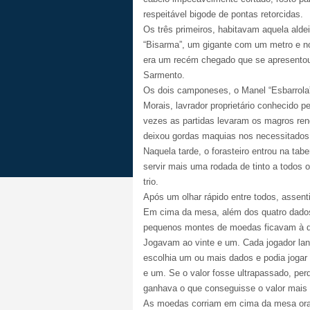
respeitável bigode de pontas retorcidas.
Os três primeiros, habitavam aquela ald
“Bisarma”, um gigante com um metro e no
era um recém chegado que se apresento
Sarmento.
Os dois camponeses, o Manel “Esbarrola”
Morais, lavrador proprietário conhecido
vezes as partidas levaram os magros ren
deixou gordas maquias nos necessitados
Naquela tarde, o forasteiro entrou na ta
servir mais uma rodada de tinto a todos 
trio.
Após um olhar rápido entre todos, assen
Em cima da mesa, além dos quatro dado
pequenos montes de moedas ficavam à dir
Jogavam ao vinte e um. Cada jogador lanç
escolhia um ou mais dados e podia jogar 
e um. Se o valor fosse ultrapassado, per
ganhava o que conseguisse o valor mais 
As moedas corriam em cima da mesa ora 