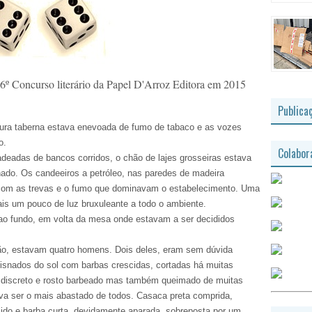
o 6º Concurso literário da Papel D'Arroz Editora em 2015
Publica
cura taberna estava enevoada de fumo de tabaco e as vozes
o.
Colabor
deadas de bancos corridos, o chão de lajes grosseiras estava
ado. Os candeeiros a petróleo, nas paredes de madeira
 com as trevas e o fumo que dominavam o estabelecimento. Uma
ais um pouco de luz bruxuleante a todo o ambiente.
ao fundo, em volta da mesa onde estavam a ser decididos
ão, estavam quatro homens. Dois deles, eram sem dúvida
isnados do sol com barbas crescidas, cortadas há muitas
, discreto e rosto barbeado mas também queimado de muitas
tava ser o mais abastado de todos. Casaca preta comprida,
lido e barba curta, devidamente aparada, sobreposta por um