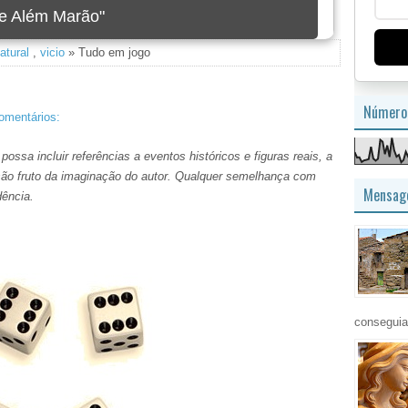
imagem
atural
,
vicio
» Tudo em jogo
Número 
mentários:
ossa incluir referências a eventos históricos e figuras reais, a
s são fruto da imaginação do autor. Qualquer semelhança com
Mensage
dência.
conseguia