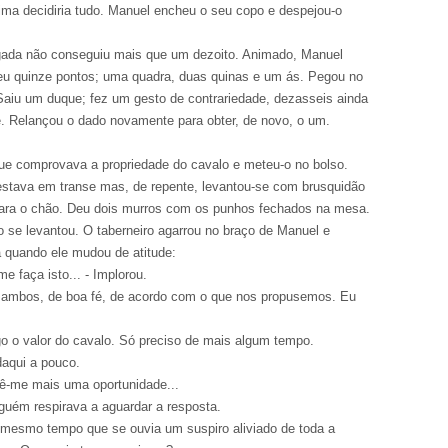
ma decidiria tudo. Manuel encheu o seu copo e despejou-o
ogada não conseguiu mais que um dezoito. Animado, Manuel
 deu quinze pontos; uma quadra, duas quinas e um ás. Pegou no
aiu um duque; fez um gesto de contrariedade, dezasseis ainda
. Relançou o dado novamente para obter, de novo, o um.
ue comprovava a propriedade do cavalo e meteu-o no bolso.
estava em transe mas, de repente, levantou-se com brusquidão
para o chão. Deu dois murros com os punhos fechados na mesa.
 se levantou. O taberneiro agarrou no braço de Manuel e
a quando ele mudou de atitude:
e faça isto... - Implorou.
 ambos, de boa fé, de acordo com o que nos propusemos. Eu
go o valor do cavalo. Só preciso de mais algum tempo.
aqui a pouco.
Dê-me mais uma oportunidade...
guém respirava a aguardar a resposta.
o mesmo tempo que se ouvia um suspiro aliviado de toda a