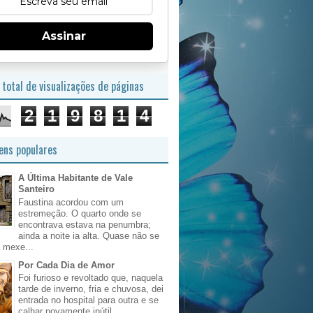
Assinar
total de visualizações de páginas
2
1
9
8
1
4
ns populares
A Última Habitante de Vale
Santeiro
Faustina acordou com um
estremeção. O quarto onde se
encontrava estava na penumbra;
ainda a noite ia alta. Quase não se
 mexe...
Por Cada Dia de Amor
Foi furioso e revoltado que, naquela
tarde de inverno, fria e chuvosa, dei
entrada no hospital para outra e se
calhar novamente inútil, ...