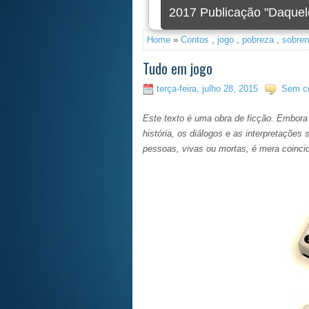
2020 Foi criada a nova 
Home
»
Contos
,
jogo
,
pobreza
,
sobren
Tudo em jogo
terça-feira, julho 28, 2015
Sem co
Este texto é uma obra de ficção. Embora p
história, os diálogos e as interpretaçõe
pessoas, vivas ou mortas, é mera coinci