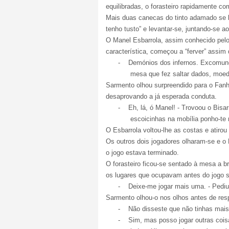
equilibradas, o forasteiro rapidamente c
Mais duas canecas do tinto adamado se 
tenho tusto” e levantar-se, juntando-se a
O Manel Esbarrola, assim conhecido pelo
característica, começou a “ferver” assi
-
Demónios dos infernos. Excomung
mesa que fez saltar dados, moed
Sarmento olhou surpreendido para o Fan
desaprovando a já esperada conduta.
-
Eh, lá, ó Manel! - Trovoou o Bisa
escoicinhas na mobília ponho-te 
O Esbarrola voltou-lhe as costas e atir
Os outros dois jogadores olharam-se e 
o jogo estava terminado.
O forasteiro ficou-se sentado à mesa a 
os lugares que ocupavam antes do jogo se
-
Deixe-me jogar mais uma. - Pediu
Sarmento olhou-o nos olhos antes de res
-
Não disseste que não tinhas mais
-
Sim, mas posso jogar outras cois