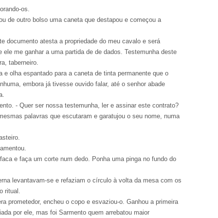
norando-os.
etirou de outro bolso uma caneta que destapou e começou a
te documento atesta a propriedade do meu cavalo e será
e ele me ganhar a uma partida de de dados. Testemunha deste
a, taberneiro.
 e olha espantado para a caneta de tinta permanente que o
uma, embora já tivesse ouvido falar, até o senhor abade
a.
ento. - Quer ser nossa testemunha, ler e assinar este contrato?
s mesmas palavras que escutaram e garatujou o seu nome, numa
asteiro.
 Lamentou.
faca e faça um corte num dedo. Ponha uma pinga no fundo do
erna levantavam-se e refaziam o círculo à volta da mesa com os
 ritual.
ra prometedor, encheu o copo e esvaziou-o. Ganhou a primeira
ada por ele, mas foi Sarmento quem arrebatou maior