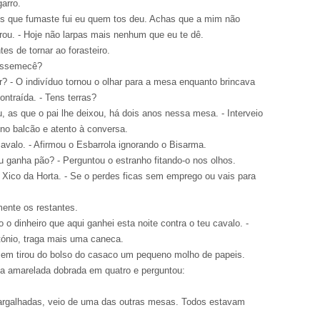
garro.
is que fumaste fui eu quem tos deu. Achas que a mim não
irou. - Hoje não larpas mais nenhum que eu te dê.
es de tornar ao forasteiro.
vossemecê?
? - O indivíduo tornou o olhar para a mesa enquanto brincava
ntraída. - Tens terras?
, as que o pai lhe deixou, há dois anos nessa mesa. - Interveio
no balcão e atento à conversa.
avalo. - Afirmou o Esbarrola ignorando o Bisarma.
u ganha pão? - Perguntou o estranho fitando-o nos olhos.
 Xico da Horta. - Se o perdes ficas sem emprego ou vais para
mente os restantes.
 o dinheiro que aqui ganhei esta noite contra o teu cavalo. -
ónio, traga mais uma caneca.
mem tirou do bolso do casaco um pequeno molho de papeis.
ha amarelada dobrada em quatro e perguntou:
 gargalhadas, veio de uma das outras mesas. Todos estavam