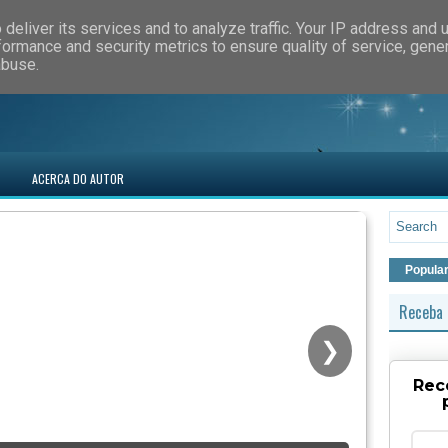
deliver its services and to analyze traffic. Your IP address and 
formance and security metrics to ensure quality of service, gen
abuse.
ACERCA DO AUTOR
Popula
Receba 
❯
Rec