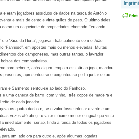
Imprimi
eia e eram jogadores assíduos de dados na tasca do António
venta e mais de cento e vinte quilos de peso. O ultimo deles
u como um negociante de propriedades chamado Fernando
 e o “Xico da Horta”, jogavam habitualmente com o João
 pelo “Fanhoso”, em apostas mais ou menos elevadas. Muitas
dimentos dos camponeses, mas outras tantas, o lavrador
 bolsos dos companheiros.
berna para beber e, após algum tempo a assistir ao jogo, mandou
os presentes, apresentou-se e perguntou se podia juntar-se ao
tiram e Sarmento sentou-se ao lado do Fanhoso.
s e uma caneca de barro
com vinho,
três copos de madeira e
eita de cada jogador.
ava os quatro dados e, se o valor fosse inferior a vinte e um,
duas vezes até atingir o valor máximo menor ou igual que vinte
dia imediatamente, senão, finda a ronda de todos os jogadores,
elevado.
para um lado ora para outro e, após algumas jogadas