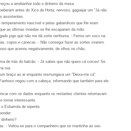
omeçou a arrebanhar todo o dinheiro da mesa.
beberam antes do Xico da Horta, nervoso, gaguejar um “Já não
os assistentes.
 temperamento irascível e pelas gabarolices que lhe eram
m que as últimas moedas se lhe escaparam da mão:
ado jogo que não me dá sorte nenhuma. - Ferrou um soco na
as, copos e canecas. - Não consegui fazer as sortes virarem.
hoso que acenou negativamente, de olhos no chão,
rma de trás do balcão. - Já sabes que não quero cá coices! Se
na rua.
ou um braço ao ar enquanto resmungava um “Deixa-me cá”.
o Fanhoso negou com a cabeça, informando que também para ele
brincar com os dados enquanto os restantes clientes retomavam
 tornar interessante.
 o Esbarrola de repente.
ponder:
 dinheiro?
as. - Voltou-se para o companheiro que se mantinha ao seu