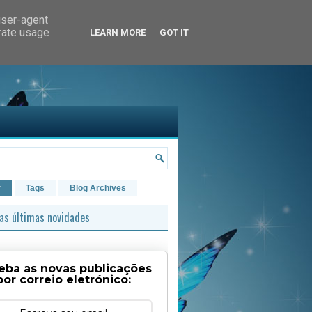
user-agent
erate usage
LEARN MORE
GOT IT
r
Tags
Blog Archives
as últimas novidades
eba as novas publicações
por correio eletrónico: