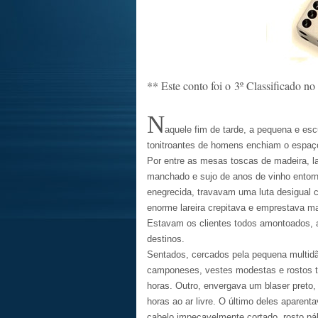
** Este conto foi o 3º Classificado n
N
aquele fim de tarde, a pequena e es
tonitroantes de homens enchiam o espaç
Por entre as mesas toscas de madeira, la
manchado e sujo de anos de vinho entorn
enegrecida, travavam uma luta desigual
enorme lareira crepitava e emprestava m
Estavam os clientes todos amontoados, 
destinos.
Sentados, cercados pela pequena multid
camponeses, vestes modestas e rostos t
horas. Outro, envergava um blaser preto
horas ao ar livre. O último deles aparen
cabelo impecavelmente cortado, rosto pá