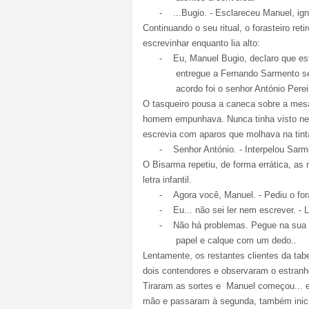
-
...Bugio. - Esclareceu Manuel, ig
Continuando o seu ritual, o forasteiro r
escrevinhar enquanto lia alto:
-
Eu, Manuel Bugio, declaro que es
entregue a Fernando Sarmento s
acordo foi o senhor António Pereir
O tasqueiro pousa a caneca sobre a mesa
homem empunhava. Nunca tinha visto nenh
escrevia com aparos que molhava na tint
-
Senhor António. - Interpelou Sarm
O Bisarma repetiu, de forma errática, a
letra infantil.
-
Agora você, Manuel. - Pediu o for
-
Eu... não sei ler nem escrever. -
-
Não há problemas. Pegue na sua 
papel e calque com um dedo..
Lentamente, os restantes clientes da tab
dois contendores e observaram o estranho
Tiraram as sortes e
Manuel começou... e
mão e passaram à segunda, também inici