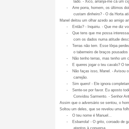
lado. - Xico, arranja-me cá um ci
-
Arre porra, homem, os últimos do
custam dinheiro? - O da Horta at
Manel deitou um olhar azedo ao amigo ant
-
Então? - Inquiriu. - Que me diz 
-
Que tens que me possa interessar
com os dados numa atitude desco
-
Terras não tem. Esse lôrpa perdeu
o taberneiro de braços pousados 
-
Não tenho terras, mas tenho um c
-
E queres jogar o teu cavalo? O te
-
Não faças isso, Manel. - Avisou o
carrejão.
-
Sim quero! - Ele ignora completa
-
Sente-se por favor. Eu aposto todo
Convidou Sarmento. - Senhor Ant
Assim que o adversário se sentou, o ho
Soltou um deles, que se revelou uma fol
-
O teu nome é Manuel...
-
Esbarrola! - O grito, coroado de
atentos à conversa.