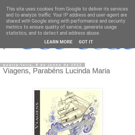
This site uses cookies from Google to deliver its services
and to analyze traffic. Your IP address and user-agent are
shared with Google along with performance and security
metrics to ensure quality of service, generate usage
statistics, and to detect and address abuse.
LEARN MORE
GOT IT
quarta-feira, 8 de junho de 2022
Viagens, Parabéns Lucinda Maria