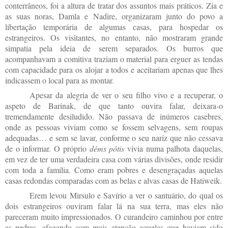
conterrâneos, foi a altura de tratar dos assuntos mais práticos. Zia e
as suas noras, Damla e Nadire, organizaram junto do povo a
libertação temporária de algumas casas, para hospedar os
estrangeiros. Os visitantes, no entanto, não mostraram grande
simpatia pela ideia de serem separados. Os burros que
acompanhavam a comitiva traziam o material para erguer as tendas
com capacidade para os alojar a todos e aceitariam apenas que lhes
indicassem o local para as montar.
Apesar da alegria de ver o seu filho vivo e a recuperar, o
aspeto de Barinak, de que tanto ouvira falar, deixara-o
tremendamente desiludido. Não passava de inúmeros casebres,
onde as pessoas viviam como se fossem selvagens, sem roupas
adequadas… e sem se lavar, conforme o seu nariz que não cessava
de o informar. O próprio
déms pótis
vivia numa palhota daquelas,
em vez de ter uma verdadeira casa com várias divisões, onde residir
com toda a família. Como eram pobres e desengraçadas aquelas
casas redondas comparadas com as belas e alvas casas de Hatiweik.
Erem levou Mirsulo e Savírio a ver o santuário, do qual os
dois estrangeiros ouviram falar lá na sua terra, mas eles não
pareceram muito impressionados. O curandeiro caminhou por entre
as pedras, afagando com mais atenção aquelas que haviam sido