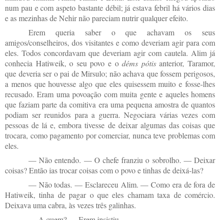
num pau e com aspeto bastante débil; já estava febril há vários dias
e as mezinhas de Nehir não pareciam nutrir qualquer efeito.
Erem queria saber o que achavam os seus
amigos/conselheiros, dos visitantes e como deveriam agir para com
eles. Todos concordavam que deveriam agir com cautela. Alim já
conhecia Hatiweik, o seu povo e o
déms pótis
anterior, Taramor,
que deveria ser o pai de Mirsulo; não achava que fossem perigosos,
a menos que houvesse algo que eles quisessem muito e fosse-lhes
recusado. Eram uma povoação com muita gente e aqueles homens
que faziam parte da comitiva era uma pequena amostra de quantos
podiam ser reunidos para a guerra. Negociara várias vezes com
pessoas de lá e, embora tivesse de deixar algumas das coisas que
trocara, como pagamento por comerciar, nunca teve problemas com
eles.
— Não entendo. — O chefe franziu o sobrolho. — Deixar
coisas? Então ias trocar coisas com o povo e tinhas de deixá-las?
— Não todas. — Esclareceu Alim. — Como era de fora de
Hatiweik, tinha de pagar o que eles chamam taxa de comércio.
Deixava uma cabra, às vezes três galinhas.
— A quem? — Erem insistiu.