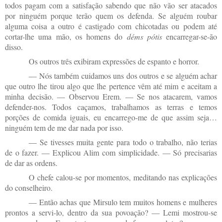
todos pagam com a satisfação sabendo que não vão ser atacados
por ninguém porque terão quem os defenda. Se alguém roubar
alguma coisa a outro é castigado com chicotadas ou podem até
cortar-lhe uma mão, os homens do
déms pótis
encarregar-se-ão
disso.
Os outros três exibiram expressões de espanto e horror.
— Nós também cuidamos uns dos outros e se alguém achar
que outro lhe tirou algo que lhe pertence vêm até mim e aceitam a
minha decisão. — Observou Erem. — Se nos atacarem, vamos
defender-nos. Todos caçamos, trabalhamos as terras e temos
porções de comida iguais, eu encarrego-me de que assim seja…
ninguém tem de me dar nada por isso.
— Se tivesses muita gente para todo o trabalho, não terias
de o fazer. — Explicou Alim com simplicidade. — Só precisarias
de dar as ordens.
O chefe calou-se por momentos, meditando nas explicações
do conselheiro.
— Então achas que Mirsulo tem muitos homens e mulheres
prontos a servi-lo, dentro da sua povoação? — Lemi mostrou-se