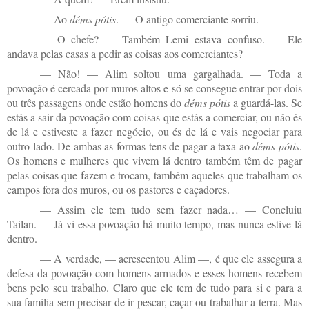
— Ao
déms pótis
. — O antigo comerciante sorriu.
— O chefe? — Também Lemi estava confuso. — Ele
andava pelas casas a pedir as coisas aos comerciantes?
— Não! — Alim soltou uma gargalhada. — Toda a
povoação é cercada por muros altos e só se consegue entrar por dois
ou três passagens onde estão homens do
déms pótis
a guardá-las. Se
estás a sair da povoação com coisas que estás a comerciar, ou não és
de lá e estiveste a fazer negócio, ou és de lá e vais negociar para
outro lado. De ambas as formas tens de pagar a taxa ao
déms pótis
.
Os homens e mulheres que vivem lá dentro também têm de pagar
pelas coisas que fazem e trocam, também aqueles que trabalham os
campos fora dos muros, ou os pastores e caçadores.
— Assim ele tem tudo sem fazer nada… — Concluiu
Tailan. — Já vi essa povoação há muito tempo, mas nunca estive lá
dentro.
— A verdade, — acrescentou Alim —, é que ele assegura a
defesa da povoação com homens armados e esses homens recebem
bens pelo seu trabalho. Claro que ele tem de tudo para si e para a
sua família sem precisar de ir pescar, caçar ou trabalhar a terra. Mas