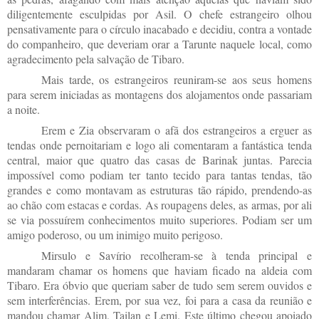
diligentemente esculpidas por Asil. O chefe estrangeiro olhou
pensativamente para o círculo inacabado e decidiu, contra a vontade
do companheiro, que deveriam orar a Tarunte naquele local, como
agradecimento pela salvação de Tibaro.
Mais tarde, os estrangeiros reuniram-se aos seus homens
para serem iniciadas as montagens dos alojamentos onde passariam
a noite.
Erem e Zia observaram o afã dos estrangeiros a erguer as
tendas onde pernoitariam e logo ali comentaram a fantástica tenda
central, maior que quatro das casas de Barinak juntas. Parecia
impossível como podiam ter tanto tecido para tantas tendas, tão
grandes e como montavam as estruturas tão rápido, prendendo-as
ao chão com estacas e cordas. As roupagens deles, as armas, por ali
se via possuírem conhecimentos muito superiores. Podiam ser um
amigo poderoso, ou um inimigo muito perigoso.
Mirsulo e Savírio recolheram-se à tenda principal e
mandaram chamar os homens que haviam ficado na aldeia com
Tibaro. Era óbvio que queriam saber de tudo sem serem ouvidos e
sem interferências. Erem, por sua vez, foi para a casa da reunião e
mandou chamar Alim, Tailan e Lemi. Este último chegou apoiado