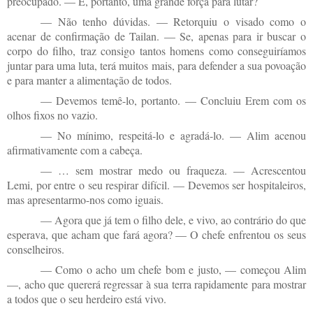
preocupado. — E, portanto, uma grande força para lutar?
— Não tenho dúvidas. — Retorquiu o visado como o
acenar de confirmação de Tailan. — Se, apenas para ir buscar o
corpo do filho, traz consigo tantos homens como conseguiríamos
juntar para uma luta, terá muitos mais, para defender a sua povoação
e para manter a alimentação de todos.
— Devemos temê-lo, portanto. — Concluiu Erem com os
olhos fixos no vazio.
— No mínimo, respeitá-lo e agradá-lo. — Alim acenou
afirmativamente com a cabeça.
— … sem mostrar medo ou fraqueza. — Acrescentou
Lemi, por entre o seu respirar difícil. — Devemos ser hospitaleiros,
mas apresentarmo-nos como iguais.
— Agora que já tem o filho dele, e vivo, ao contrário do que
esperava, que acham que fará agora? — O chefe enfrentou os seus
conselheiros.
— Como o acho um chefe bom e justo, — começou Alim
—, acho que quererá regressar à sua terra rapidamente para mostrar
a todos que o seu herdeiro está vivo.