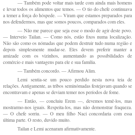
— Também pode voltar mais tarde com ainda mais homens
e levar todos os alimentos que temos. — O tio do chefe continuava
a temer a força do hóspede. — Viram que estamos preparados para
nos defendermos, mas que somos poucos, comparados com eles.
— Não me parece que seja esse o modo de agir deste povo.
— Interveio Tailan. — Como nós, estão fixos numa localização.
Não são como os nómadas que podem destruir tudo numa região e
depois simplesmente mudar-se. Eles devem preferir manter a
amizade com os vizinhos, aumentando as possibilidades de
comércio e mais vantagens para ele e sua família.
— Também concordo. — Afirmou Alim.
Lemi sentia-se um pouco perdido nesta nova teia de
relações. Antigamente, as tribos seminómadas festejavam quando se
encontravam e apenas se deviam temer nos períodos de fome.
— Então, — concluiu Erem —, devemos temê-los, mas
mostrarmo-nos iguais. Respeita-los, mas não demonstrar fraqueza.
— O chefe sorriu. — O meu filho Naci concordaria com essa
última parte. O resto, duvido muito.
Tailan e Lemi acenaram afirmativamente.