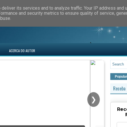
deliver its services and to analyze traffic. Your IP address and 
formance and security metrics to ensure quality of service, gen
abuse.
ACERCA DO AUTOR
Popula
Receba 
❯
Rec