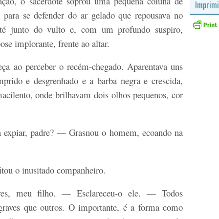
ção, o sacerdote soprou uma pequena coluna de
Imprimi
 para se defender do ar gelado que repousava no
até junto do vulto e, com um profundo suspiro,
ose implorante, frente ao altar.
eça ao perceber o recém-chegado. Aparentava uns
omprido e desgrenhado e a barba negra e crescida,
macilento, onde brilhavam dois olhos pequenos, cor
expiar, padre? — Grasnou o homem, ecoando na
fitou o inusitado companheiro.
s, meu filho. — Esclareceu-o ele. — Todos
raves que outros. O importante, é a forma como