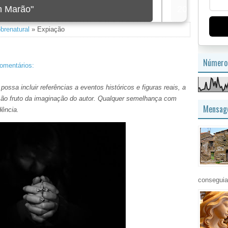
imagem
brenatural
» Expiação
Número 
omentários:
ossa incluir referências a eventos históricos e figuras reais, a
s são fruto da imaginação do autor. Qualquer semelhança com
Mensage
dência.
conseguia