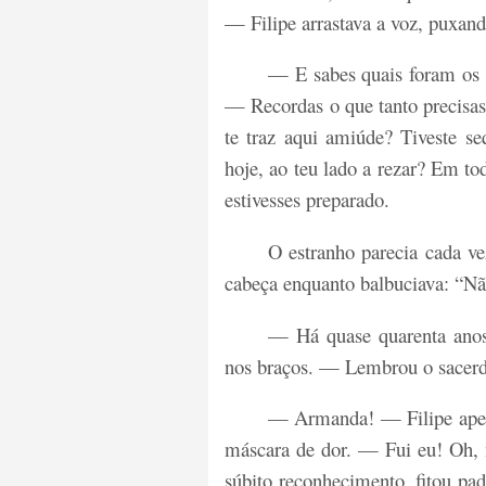
— Filipe arrastava a voz, puxan
— E sabes quais foram os 
— Recordas o que tanto precisas 
te traz aqui amiúde? Tiveste s
hoje, ao teu lado a rezar? Em to
estivesses preparado.
O estranho parecia cada v
cabeça enquanto balbuciava: “
— Há quase quarenta anos
nos braços. — Lembrou o sacer
— Armanda! — Filipe apert
máscara de dor. — Fui eu! Oh
súbito reconhecimento, fitou pa