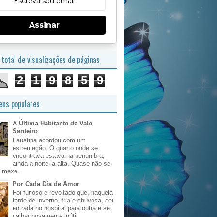
Assinar
total de visualizações de páginas
2
1
9
8
5
9
ns populares
A Última Habitante de Vale
Santeiro
Faustina acordou com um
estremeção. O quarto onde se
encontrava estava na penumbra;
ainda a noite ia alta. Quase não se
 mexe...
Por Cada Dia de Amor
Foi furioso e revoltado que, naquela
tarde de inverno, fria e chuvosa, dei
entrada no hospital para outra e se
calhar novamente inútil, ...