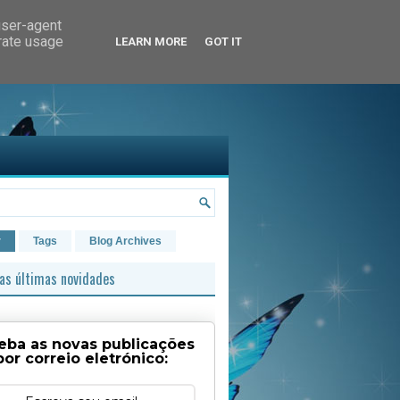
user-agent
erate usage
LEARN MORE
GOT IT
r
Tags
Blog Archives
as últimas novidades
eba as novas publicações
por correio eletrónico: