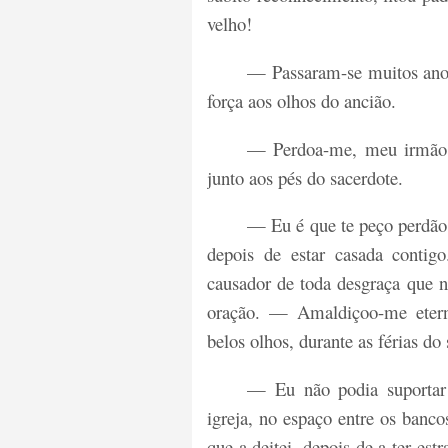
velho!
— Passaram-se muitos ano
força aos olhos do ancião.
— Perdoa-me, meu irmão! 
junto aos pés do sacerdote.
— Eu é que te peço perdão,
depois de estar casada contig
causador de toda desgraça que 
oração. — Amaldiçoo-me etern
belos olhos, durante as férias do
— Eu não podia suportar
igreja, no espaço entre os banc
que a deitei, depois de a ter es