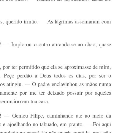
s, querido irmão. — As lágrimas assomaram com
— Implorou o outro atirando-se ao chão, quase
 por ter permitido que ela se aproximasse de mim,
o. Peço perdão a Deus todos os dias, por ser o
nos atingiu. — O padre enclavinhou as mãos numa
amente por me ter deixado possuir por aqueles
 seminário em tua casa.
! — Gemeu Filipe, caminhando até ao meio da
os e ajoelhando no tabuado, em pranto. — Foi aqui
trangulado no carro! Eu não queria matá-la, mas não