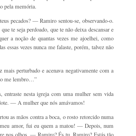
do pela memória.
teus pecados? — Ramiro sentou-se, observando-o.
que te seja perdoado, que te não deixa descansar e
equer a noção de quantas vezes me ajoelhei, como
das essas vezes nunca me falaste, porém, talvez não
ez mais perturbado e acenava negativamente com a
Não me lembro…”
, entraste nesta igreja com uma mulher sem vida
dote. — A mulher que nós amávamos!
ou as mãos contra a boca, o rosto retorcido numa
, meu amor, fui eu quem a matou! — Depois, num
dre nos olhos. — Ramiro? És tu, Ramiro? Estás tão