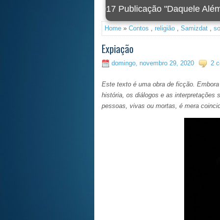
2020 Foi criada a nova 
Home
»
Contos
,
religião
,
Samizdat
,
so
Expiação
domingo, novembro 29, 2020
2 c
Este texto é uma obra de ficção. Embora p
história, os diálogos e as interpretaçõe
pessoas, vivas ou mortas, é mera coinci