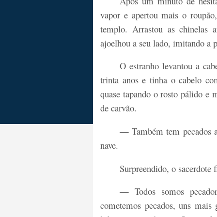
Após um minuto de hesita
vapor e apertou mais o roupão,
templo. Arrastou as chinelas 
ajoelhou a seu lado, imitando a p
O estranho levantou a cab
trinta anos e tinha o cabelo c
quase tapando o rosto pálido e 
de carvão.
— Também tem pecados a 
nave.
Surpreendido, o sacerdote 
— Todos somos pecadore
cometemos pecados, uns mais g