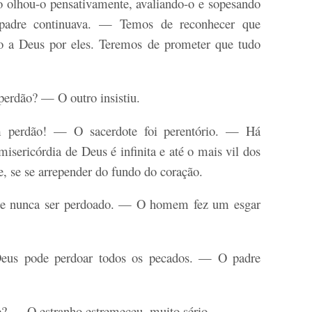
 olhou-o pensativamente, avaliando-o e sopesando
 padre continuava. — Temos de reconhecer que
o a Deus por eles. Teremos de prometer que tudo
perdão? — O outro insistiu.
 perdão! — O sacerdote foi perentório. — Há
misericórdia de Deus é infinita e até o mais vil dos
, se se arrepender do fundo do coração.
 nunca ser perdoado. — O homem fez um esgar
Deus pode perdoar todos os pecados. — O padre
— O estranho estremeceu, muito sério.