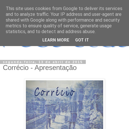
This site uses cookies from Google to deliver its services
and to analyze traffic. Your IP address and user-agent are
shared with Google along with performance and security
metrics to ensure quality of service, generate usage
statistics, and to detect and address abuse.
LEARN MORE
GOT IT
segunda-feira, 13 de abril de 2015
Corrécio - Apresentação