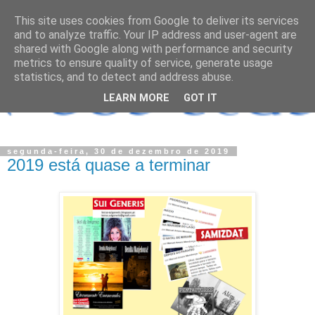
This site uses cookies from Google to deliver its services
and to analyze traffic. Your IP address and user-agent are
shared with Google along with performance and security
metrics to ensure quality of service, generate usage
statistics, and to detect and address abuse.
LEARN MORE
GOT IT
segunda-feira, 30 de dezembro de 2019
2019 está quase a terminar