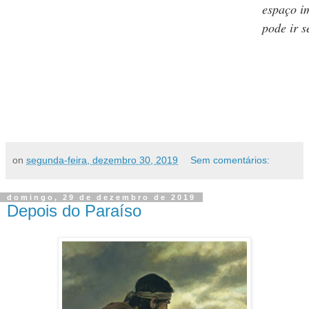
espaço i
pode ir 
on
segunda-feira, dezembro 30, 2019
Sem comentários:
domingo, 29 de dezembro de 2019
Depois do Paraíso