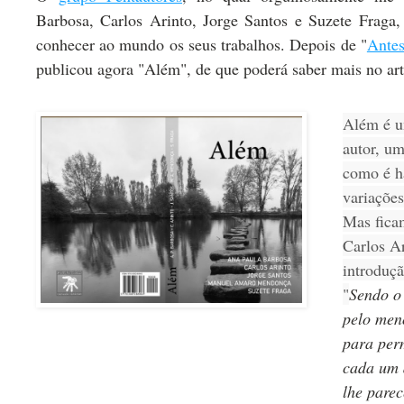
Barbosa, Carlos Arinto, Jorge Santos e Suzete Fraga
conhecer ao mundo os seus trabalhos. Depois de "
Antes
publicou agora "Além", de que poderá saber mais no art
Além é u
autor, u
como é há
variações
Mas fica
Carlos Ar
introduçã
"
Sendo o
pelo men
para perm
cada um 
lhe parec