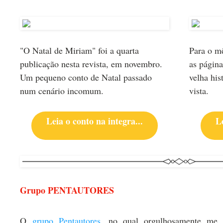
"O Natal de Miriam" foi a quarta
Para o m
publicação nesta revista, em novembro.
as págin
Um pequeno conto de Natal passado
velha his
num cenário incomum.
vista.
Leia o conto na integra...
Le
Grupo PENTAUTORES
O
grupo Pentautores
, no qual orgulhosamente me 