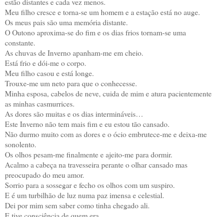
estão distantes e cada vez menos.
Meu filho cresce e torna-se um homem e a estação está no auge.
Os meus pais são uma memória distante.
O Outono aproxima-se do fim e os dias frios tornam-se uma
constante.
As chuvas de Inverno apanham-me em cheio.
Está frio e dói-me o corpo.
Meu filho casou e está longe.
Trouxe-me um neto para que o conhecesse.
Minha esposa, cabelos de neve, cuida de mim e atura pacientemente
as minhas casmurrices.
As dores são muitas e os dias intermináveis…
Este Inverno não tem mais fim e eu estou tão cansado.
Não durmo muito com as dores e o ócio embrutece-me e deixa-me
sonolento.
Os olhos pesam-me finalmente e ajeito-me para dormir.
Acalmo a cabeça na travesseira perante o olhar cansado mas
preocupado do meu amor.
Sorrio para a sossegar e fecho os olhos com um suspiro.
E é um turbilhão de luz numa paz imensa e celestial.
Dei por mim sem saber como tinha chegado ali.
E tive consciência de quem era.