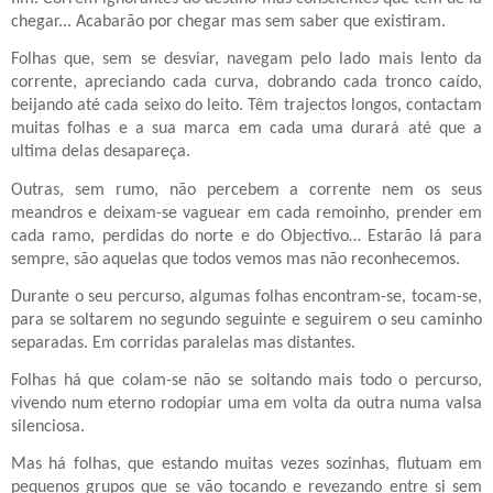
chegar... Acabarão por chegar mas sem saber que existiram.
Folhas que, sem se desviar, navegam pelo lado mais lento da
corrente, apreciando cada curva, dobrando cada tronco caído,
beijando até cada seixo do leito. Têm trajectos longos, contactam
muitas folhas e a sua marca em cada uma durará até que a
ultima delas desapareça.
Outras, sem rumo, não percebem a corrente nem os seus
meandros e deixam-se vaguear em cada remoinho, prender em
cada ramo, perdidas do norte e do Objectivo… Estarão lá para
sempre, são aquelas que todos vemos mas não reconhecemos.
Durante o seu percurso, algumas folhas encontram-se, tocam-se,
para se soltarem no segundo seguinte e seguirem o seu caminho
separadas. Em corridas paralelas mas distantes.
Folhas há que colam-se não se soltando mais todo o percurso,
vivendo num eterno rodopiar uma em volta da outra numa valsa
silenciosa.
Mas há folhas, que estando muitas vezes sozinhas, flutuam em
pequenos grupos que se vão tocando e revezando entre si sem