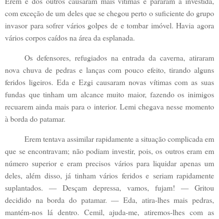
Erem e dos outros causaram mais vítimas e pararam a investida,
com exceção de um deles que se chegou perto o suficiente do grupo
invasor para sofrer vários golpes de e tombar imóvel. Havia agora
vários corpos caídos na área da esplanada.
Os defensores, refugiados na entrada da caverna, atiraram
nova chuva de pedras e lanças com pouco efeito, tirando alguns
feridos ligeiros. Eda e Ezgi causaram novas vítimas com as suas
fundas que tinham um alcance muito maior, fazendo os inimigos
recuarem ainda mais para o interior. Lemi chegava nesse momento
à borda do patamar.
Erem tentava assimilar rapidamente a situação complicada em
que se encontravam; não podiam investir, pois, os outros eram em
número superior e eram precisos vários para liquidar apenas um
deles, além disso, já tinham vários feridos e seriam rapidamente
suplantados. — Desçam depressa, vamos, fujam! — Gritou
decidido na borda do patamar. — Eda, atira-lhes mais pedras,
mantém-nos lá dentro. Cemil, ajuda-me, atiremos-lhes com as