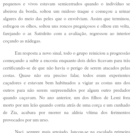
pequenos e vivos estavam semicerrados quando o indivíduo se
abeirou da borda, soltou um ruidoso traque e começou a urinar
algures do meio das peles que o envolviam. Assim que terminou,
esfregou os olhos, soltou uns roncos preguiçosos e olhou em volta,
farejando o ar. Satisfeito com a avaliação, regressou ao interior
coçando as nádegas.
Em resposta a novo sinal, todo o grupo reiniciou a progressão
começando a subir a encosta enquanto dois deles ficavam para trás
certificando-se de que não havia o perigo de serem atacados pelas
costas. Quase não era preciso falar, todos eram experientes
caçadores e estavam bem habituados a vigiar as costas uns dos
outros para não serem surpreendidos por algum outro predador
quando caçavam. No ano anterior, um dos filhos de Lemi fora
morto por um leão quando corria atrás de uma corça e um cunhado
de Zia, acabara por morrer na aldeia vítima dos ferimentos
provocados por um urso.
Naci, sempre mais arrojado, lançou-se na escalada primeiro