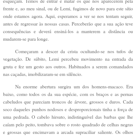
esqueçam. Temos de entrar e matar os que nos aparecerem pela
frente e, ao meu sinal, ou de Lemi, fugimos de novo para este sítio
onde estamos agora. Aqui, esperamos a ver se nos tentam seguir,
antes de regressar às nossas casas. Perceberão que a sua ação teve
consequências e deverá ensiná-los a manterem a distância ou
mudarem-se para longe.
Começaram a descer da crista ocultando-se nos tufos de
vegetação. De súbito, Lemi percebeu movimento na entrada da
gruta e fez um gesto aos outros. Habituados a serem comandados
nas caçadas, imobilizaram-se em silêncio.
Na enorme abertura surgira um dos homens-macaco. Era
baixo, como todos os da sua espécie, com os braços e as pernas
cabeludos que pareciam troncos de árvore, grossos e duros. Cada
soco daqueles punhos nodosos e desproporcionais tinha a força de
uma pedrada. O cabelo hirsuto, indistinguível das barbas que lhe
caíam pelo peito, tombava sobre o rosto quadrado de celhas negras
e grossas que encimavam a arcada supraciliar saliente. Os olhos