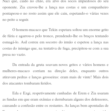
Naci que, caído no chão, era alvo dos socos impiedosos do seu
oponente. Zia cravou-lhe a lança nas costas e um companheiro
pontapeou-o no rosto assim que ele caiu, espetando-o várias vezes
no peito a seguir.
O homem-macaco que Tekin espetara soltou um enorme grito
de fúria e agarrou-o pelo tronco, prendendo-lhe os braços tentando
esmagá-lo. Asil correu em socorro do irmão e espetou a lança nas
costas do inimigo que, na tentativa de fuga, precipitou-se com a sua
presa no vazio.
Da entrada da gruta soavam novos gritos e vários homens e
mulheres-macaco corriam na direção deles, enquanto outros
atiravam pedras e lanças grosseiras: eram mais de vinte! Mais dois
dos atacantes tombaram feridos.
Eda e Ezgi, respetivamente cunhadas de Erem e Zia usaram
as fundas em que eram exímias e derrubaram alguns dos defensores,
causando a confusão entre os restantes. As lanças bem apontadas de