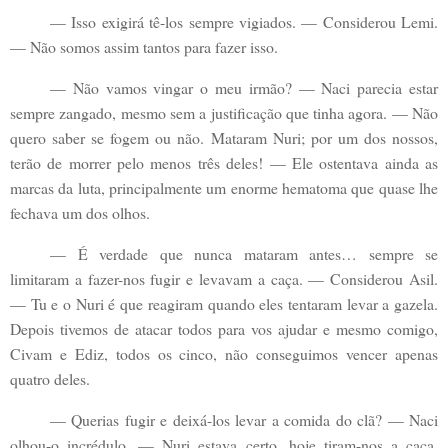
— Isso exigirá tê-los sempre vigiados. — Considerou Lemi.
— Não somos assim tantos para fazer isso.
— Não vamos vingar o meu irmão? — Naci parecia estar
sempre zangado, mesmo sem a justificação que tinha agora. — Não
quero saber se fogem ou não. Mataram Nuri; por um dos nossos,
terão de morrer pelo menos três deles! — Ele ostentava ainda as
marcas da luta, principalmente um enorme hematoma que quase lhe
fechava um dos olhos.
— É verdade que nunca mataram antes… sempre se
limitaram a fazer-nos fugir e levavam a caça. — Considerou Asil.
— Tu e o Nuri é que reagiram quando eles tentaram levar a gazela.
Depois tivemos de atacar todos para vos ajudar e mesmo comigo,
Civam e Ediz, todos os cinco, não conseguimos vencer apenas
quatro deles.
— Querias fugir e deixá-los levar a comida do clã? — Naci
olhou-o incrédulo. — Nuri estava certo, hoje tiram-nos a caça,