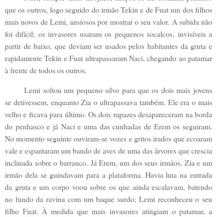
que os outros, logo seguido do irmão Tekin e de Fuat um dos filhos
mais novos de Lemi, ansiosos por mostrar o seu valor. A subida não
foi difícil; os invasores usaram os pequenos socalcos, invisíveis a
partir de baixo, que deviam ser usados pelos habitantes da gruta e
rapidamente Tekin e Fuat ultrapassaram Naci, chegando ao patamar
à frente de todos os outros.
Lemi soltou um pequeno silvo para que os dois mais jovens
se detivessem, enquanto Zia o ultrapassava também. Ele era o mais
velho e ficava para último. Os dois rapazes desapareceram na borda
do penhasco e já Naci e uma das cunhadas de Erem os seguiram.
No momento seguinte ouviram-se vozes e gritos irados que ecoaram
vale e espantaram um bando de aves de uma das árvores que crescia
inclinada sobre o barranco. Já Erem, um dos seus irmãos, Zia e um
irmão dela se guindavam para a plataforma. Havia luta na entrada
da gruta e um corpo voou sobre os que ainda escalavam, batendo
no fundo da ravina com um baque surdo; Lemi reconheceu o seu
filho Fuat. À medida que mais invasores atingiam o patamar, a