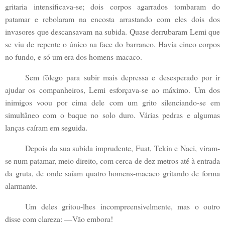
gritaria intensificava-se; dois corpos agarrados tombaram do
patamar e rebolaram na encosta arrastando com eles dois dos
invasores que descansavam na subida. Quase derrubaram Lemi que
se viu de repente o único na face do barranco. Havia cinco corpos
no fundo, e só um era dos homens-macaco.
Sem fôlego para subir mais depressa e desesperado por ir
ajudar os companheiros, Lemi esforçava-se ao máximo. Um dos
inimigos voou por cima dele com um grito silenciando-se em
simultâneo com o baque no solo duro. Várias pedras e algumas
lanças caíram em seguida.
Depois da sua subida imprudente, Fuat, Tekin e Naci, viram-
se num patamar, meio direito, com cerca de dez metros até à entrada
da gruta, de onde saíam quatro homens-macaco gritando de forma
alarmante.
Um deles gritou-lhes incompreensivelmente, mas o outro
disse com clareza: —Vão embora!