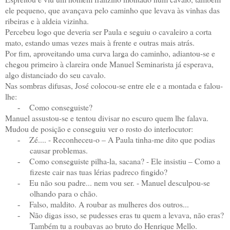
ele pequeno, que avançava pelo caminho que levava às vinhas das
ribeiras e à aldeia vizinha.
Percebeu logo que deveria ser Paula e seguiu o cavaleiro a corta
mato, estando umas vezes mais à frente e outras mais atrás.
Por fim, aproveitando uma curva larga do caminho, adiantou-se e
chegou primeiro à clareira onde Manuel Seminarista já esperava,
algo distanciado do seu cavalo.
Nas sombras difusas, José colocou-se entre ele e a montada e falou-
lhe:
Como conseguiste?
-
Manuel assustou-se e tentou divisar no escuro quem lhe falava.
Mudou de posição e conseguiu ver o rosto do interlocutor:
Zé.... - Reconheceu-o – A Paula tinha-me dito que podias
-
causar problemas.
Como conseguiste pilha-la, sacana? - Ele insistiu – Como a
-
fizeste cair nas tuas lérias padreco fingido?
Eu não sou padre... nem vou ser. - Manuel desculpou-se
-
olhando para o chão.
Falso, maldito. A roubar as mulheres dos outros...
-
Não digas isso, se pudesses eras tu quem a levava, não eras?
-
Também tu a roubavas ao bruto do Henrique Mello.