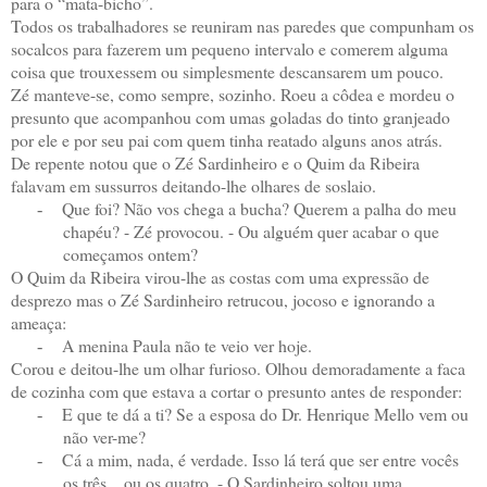
para o “mata-bicho”.
Todos os trabalhadores se reuniram nas paredes que compunham os
socalcos para fazerem um pequeno intervalo e comerem alguma
coisa que trouxessem ou simplesmente descansarem um pouco.
Zé manteve-se, como sempre, sozinho. Roeu a côdea e mordeu o
presunto que acompanhou com umas goladas do tinto granjeado
por ele e por seu pai com quem tinha reatado alguns anos atrás.
De repente notou que o Zé Sardinheiro e o Quim da Ribeira
falavam em sussurros deitando-lhe olhares de soslaio.
Que foi? Não vos chega a bucha? Querem a palha do meu
-
chapéu? - Zé provocou. - Ou alguém quer acabar o que
começamos ontem?
O Quim da Ribeira virou-lhe as costas com uma expressão de
desprezo mas o Zé Sardinheiro retrucou, jocoso e ignorando a
ameaça:
A menina Paula não te veio ver hoje.
-
Corou e deitou-lhe um olhar furioso. Olhou demoradamente a faca
de cozinha com que estava a cortar o presunto antes de responder:
E que te dá a ti? Se a esposa do Dr. Henrique Mello vem ou
-
não ver-me?
Cá a mim, nada, é verdade. Isso lá terá que ser entre vocês
-
os três... ou os quatro. - O Sardinheiro soltou uma