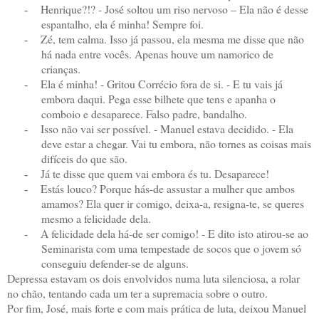
Henrique?!? - José soltou um riso nervoso – Ela não é desse
-
espantalho, ela é minha! Sempre foi.
Zé, tem calma. Isso já passou, ela mesma me disse que não
-
há nada entre vocês. Apenas houve um namorico de
crianças.
Ela é minha! - Gritou Corrécio fora de si. - E tu vais já
-
embora daqui. Pega esse bilhete que tens e apanha o
comboio e desaparece. Falso padre, bandalho.
Isso não vai ser possível. - Manuel estava decidido. - Ela
-
deve estar a chegar. Vai tu embora, não tornes as coisas mais
difíceis do que são.
Já te disse que quem vai embora és tu. Desaparece!
-
Estás louco? Porque hás-de assustar a mulher que ambos
-
amamos? Ela quer ir comigo, deixa-a, resigna-te, se queres
mesmo a felicidade dela.
A felicidade dela há-de ser comigo! - E dito isto atirou-se ao
-
Seminarista com uma tempestade de socos que o jovem só
conseguiu defender-se de alguns.
Depressa estavam os dois envolvidos numa luta silenciosa, a rolar
no chão, tentando cada um ter a supremacia sobre o outro.
Por fim, José, mais forte e com mais prática de luta, deixou Manuel