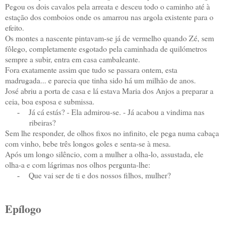
Pegou os dois cavalos pela arreata e desceu todo o caminho até à
estação dos comboios onde os amarrou nas argola existente para o
efeito.
Os montes a nascente pintavam-se já de vermelho quando Zé, sem
fôlego, completamente esgotado pela caminhada de quilómetros
sempre a subir, entra em casa cambaleante.
Fora exatamente assim que tudo se passara ontem, esta
madrugada... e parecia que tinha sido há um milhão de anos.
José abriu a porta de casa e lá estava Maria dos Anjos a preparar a
ceia, boa esposa e submissa.
Já cá estás? - Ela admirou-se. - Já acabou a vindima nas
-
ribeiras?
Sem lhe responder, de olhos fixos no infinito, ele pega numa cabaça
com vinho, bebe três longos goles e senta-se à mesa.
Após um longo silêncio, com a mulher a olha-lo, assustada, ele
olha-a e com lágrimas nos olhos pergunta-lhe:
Que vai ser de ti e dos nossos filhos, mulher?
-
Epílogo