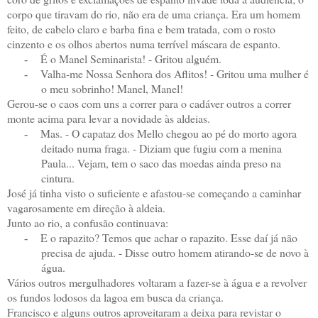
corpo que tiravam do rio, não era de uma criança. Era um homem
feito, de cabelo claro e barba fina e bem tratada, com o rosto
cinzento e os olhos abertos numa terrível máscara de espanto.
É o Manel Seminarista! - Gritou alguém.
-
Valha-me Nossa Senhora dos Aflitos! - Gritou uma mulher é
-
o meu sobrinho! Manel, Manel!
Gerou-se o caos com uns a correr para o cadáver outros a correr
monte acima para levar a novidade às aldeias.
Mas. - O capataz dos Mello chegou ao pé do morto agora
-
deitado numa fraga. - Diziam que fugiu com a menina
Paula... Vejam, tem o saco das moedas ainda preso na
cintura.
José já tinha visto o suficiente e afastou-se começando a caminhar
vagarosamente em direção à aldeia.
Junto ao rio, a confusão continuava:
E o rapazito? Temos que achar o rapazito. Esse daí já não
-
precisa de ajuda. - Disse outro homem atirando-se de novo à
água.
Vários outros mergulhadores voltaram a fazer-se à água e a revolver
os fundos lodosos da lagoa em busca da criança.
Francisco e alguns outros aproveitaram a deixa para revistar o