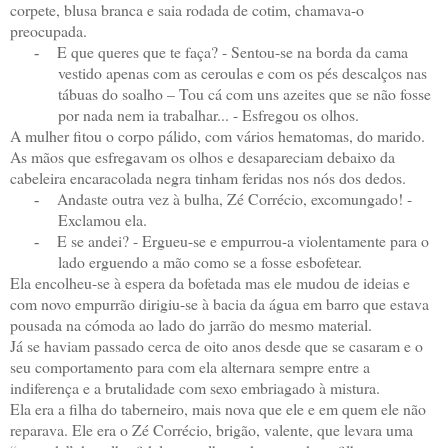
corpete, blusa branca e saia rodada de cotim, chamava-o
preocupada.
E que queres que te faça? - Sentou-se na borda da cama
-
vestido apenas com as ceroulas e com os pés descalços nas
tábuas do soalho – Tou cá com uns azeites que se não fosse
por nada nem ia trabalhar... - Esfregou os olhos.
A mulher fitou o corpo pálido, com vários hematomas, do marido.
As mãos que esfregavam os olhos e desapareciam debaixo da
cabeleira encaracolada negra tinham feridas nos nós dos dedos.
Andaste outra vez à bulha, Zé Corrécio, excomungado! -
-
Exclamou ela.
E se andei? - Ergueu-se e empurrou-a violentamente para o
-
lado erguendo a mão como se a fosse esbofetear.
Ela encolheu-se à espera da bofetada mas ele mudou de ideias e
com novo empurrão dirigiu-se à bacia da água em barro que estava
pousada na cómoda ao lado do jarrão do mesmo material.
Já se haviam passado cerca de oito anos desde que se casaram e o
seu comportamento para com ela alternara sempre entre a
indiferença e a brutalidade com sexo embriagado à mistura.
Ela era a filha do taberneiro, mais nova que ele e em quem ele não
reparava. Ele era o Zé Corrécio, brigão, valente, que levara uma