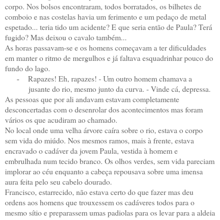
corpo. Nos bolsos encontraram, todos borratados, os bilhetes de
comboio e nas costelas havia um ferimento e um pedaço de metal
espetado... teria tido um acidente? E que seria então de Paula? Terá
fugido? Mas deixou o cavalo também...
As horas passavam-se e os homens começavam a ter dificuldades
em manter o ritmo de mergulhos e já faltava esquadrinhar pouco do
fundo do lago.
Rapazes! Eh, rapazes! - Um outro homem chamava a
-
jusante do rio, mesmo junto da curva. - Vinde cá, depressa.
As pessoas que por ali andavam estavam completamente
desconcertadas com o desenrolar dos acontecimentos mas foram
vários os que acudiram ao chamado.
No local onde uma velha árvore caíra sobre o rio, estava o corpo
sem vida do miúdo. Nos mesmos ramos, mais à frente, estava
encravado o cadáver da jovem Paula, vestida à homem e
embrulhada num tecido branco. Os olhos verdes, sem vida pareciam
implorar ao céu enquanto a cabeça repousava sobre uma imensa
aura feita pelo seu cabelo dourado.
Francisco, estarrecido, não estava certo do que fazer mas deu
ordens aos homens que trouxessem os cadáveres todos para o
mesmo sítio e preparassem umas padiolas para os levar para a aldeia