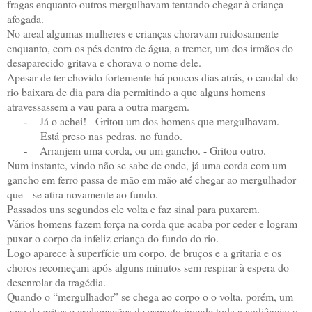
fragas enquanto outros mergulhavam tentando chegar à criança
afogada.
No areal algumas mulheres e crianças choravam ruidosamente
enquanto, com os pés dentro de água, a tremer, um dos irmãos do
desaparecido gritava e chorava o nome dele.
Apesar de ter chovido fortemente há poucos dias atrás, o caudal do
rio baixara de dia para dia permitindo a que alguns homens
atravessassem a vau para a outra margem.
Já o achei! - Gritou um dos homens que mergulhavam. -
-
Está preso nas pedras, no fundo.
Arranjem uma corda, ou um gancho. - Gritou outro.
-
Num instante, vindo não se sabe de onde, já uma corda com um
gancho em ferro passa de mão em mão até chegar ao mergulhador
que
se atira novamente ao fundo.
Passados uns segundos ele volta e faz sinal para puxarem.
Vários homens fazem força na corda que acaba por ceder e logram
puxar o corpo da infeliz criança do fundo do rio.
Logo aparece à superfície um corpo, de bruços e a gritaria e os
choros recomeçam após alguns minutos sem respirar à espera do
desenrolar da tragédia.
Quando o “mergulhador” se chega ao corpo o o volta, porém, um
coro de gritos e exclamações de espanto invade toda a audiência; o