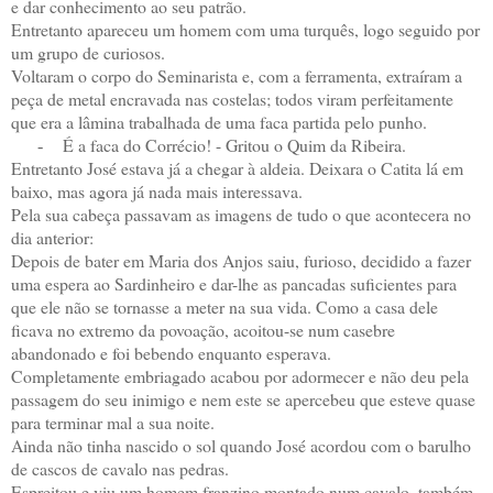
e dar conhecimento ao seu patrão.
Entretanto apareceu um homem com uma turquês, logo seguido por
um grupo de curiosos.
Voltaram o corpo do Seminarista e, com a ferramenta, extraíram a
peça de metal encravada nas costelas; todos viram perfeitamente
que era a lâmina trabalhada de uma faca partida pelo punho.
É a faca do Corrécio! - Gritou o Quim da Ribeira.
-
Entretanto José estava já a chegar à aldeia. Deixara o Catita lá em
baixo, mas agora já nada mais interessava.
Pela sua cabeça passavam as imagens de tudo o que acontecera no
dia anterior:
Depois de bater em Maria dos Anjos saiu, furioso, decidido a fazer
uma espera ao Sardinheiro e dar-lhe as pancadas suficientes para
que ele não se tornasse a meter na sua vida. Como a casa dele
ficava no extremo da povoação, acoitou-se num casebre
abandonado e foi bebendo enquanto esperava.
Completamente embriagado acabou por adormecer e não deu pela
passagem do seu inimigo e nem este se apercebeu que esteve quase
para terminar mal a sua noite.
Ainda não tinha nascido o sol quando José acordou com o barulho
de cascos de cavalo nas pedras.
Espreitou e viu um homem franzino montado num cavalo, também