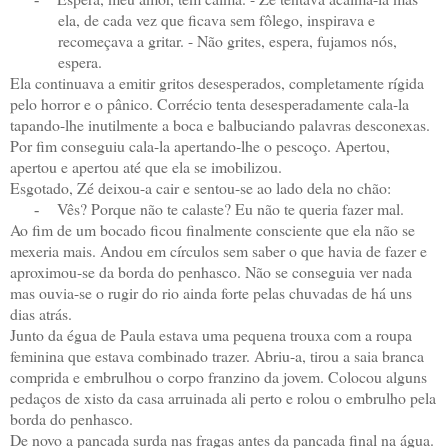
ela, de cada vez que ficava sem fôlego, inspirava e
recomeçava a gritar. - Não grites, espera, fujamos nós,
espera.
Ela continuava a emitir gritos desesperados, completamente rígida
pelo horror e o pânico. Corrécio tenta desesperadamente cala-la
tapando-lhe inutilmente a boca e balbuciando palavras desconexas.
Por fim conseguiu cala-la apertando-lhe o pescoço. Apertou,
apertou e apertou até que ela se imobilizou.
Esgotado, Zé deixou-a cair e sentou-se ao lado dela no chão:
Vês? Porque não te calaste? Eu não te queria fazer mal.
-
Ao fim de um bocado ficou finalmente consciente que ela não se
mexeria mais. Andou em círculos sem saber o que havia de fazer e
aproximou-se da borda do penhasco. Não se conseguia ver nada
mas ouvia-se o rugir do rio ainda forte pelas chuvadas de há uns
dias atrás.
Junto da égua de Paula estava uma pequena trouxa com a roupa
feminina que estava combinado trazer. Abriu-a, tirou a saia branca
comprida e embrulhou o corpo franzino da jovem. Colocou alguns
pedaços de xisto da casa arruinada ali perto e rolou o embrulho pela
borda do penhasco.
De novo a pancada surda nas fragas antes da pancada final na água.