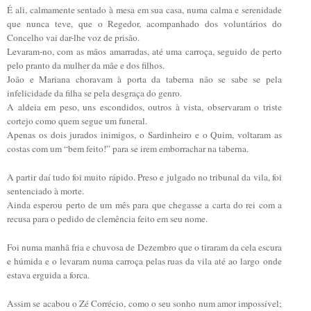
É ali, calmamente sentado à mesa em sua casa, numa calma e serenidade
que nunca teve, que o Regedor, acompanhado dos voluntários do
Concelho vai dar-lhe voz de prisão.
Levaram-no, com as mãos amarradas, até uma carroça, seguido de perto
pelo pranto da mulher da mãe e dos filhos.
João e Mariana choravam à porta da taberna não se sabe se pela
infelicidade da filha se pela desgraça do genro.
A aldeia em peso, uns escondidos, outros à vista, observaram o triste
cortejo como quem segue um funeral.
Apenas os dois jurados inimigos, o Sardinheiro e o Quim, voltaram as
costas com um “bem feito!” para se irem emborrachar na taberna.
A partir daí tudo foi muito rápido. Preso e julgado no tribunal da vila, foi
sentenciado à morte.
Ainda esperou perto de um mês para que chegasse a carta do rei com a
recusa para o pedido de clemência feito em seu nome.
Foi numa manhã fria e chuvosa de Dezembro que o tiraram da cela escura
e húmida e o levaram numa carroça pelas ruas da vila até ao largo onde
estava erguida a forca.
Assim se acabou o Zé Corrécio, como o seu sonho num amor impossível;