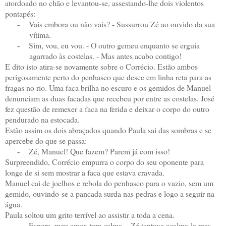
atordoado no chão e levantou-se, assestando-lhe dois violentos
pontapés:
Vais embora ou não vais? - Sussurrou Zé ao ouvido da sua
-
vítima.
Sim, vou, eu vou. - O outro gemeu enquanto se erguia
-
agarrado às costelas. - Mas antes acabo contigo!
E dito isto atira-se novamente sobre o Corrécio. Estão ambos
perigosamente perto do penhasco que desce em linha reta para as
fragas no rio. Uma faca brilha no escuro e os gemidos de Manuel
denunciam as duas facadas que recebeu por entre as costelas. José
fez questão de remexer a faca na ferida e deixar o corpo do outro
pendurado na estocada.
Estão assim os dois abraçados quando Paula sai das sombras e se
apercebe do que se passa:
Zé, Manuel! Que fazem? Parem já com isso!
-
Surpreendido, Corrécio empurra o corpo do seu oponente para
longe de si sem mostrar a faca que estava cravada.
Manuel cai de joelhos e rebola do penhasco para o vazio, sem um
gemido, ouvindo-se a pancada surda nas pedras e logo a seguir na
água.
Paula soltou um grito terrível ao assistir a toda a cena.
Espera, meu amor, tem calma. - Zé tentava acalma-la mas
-