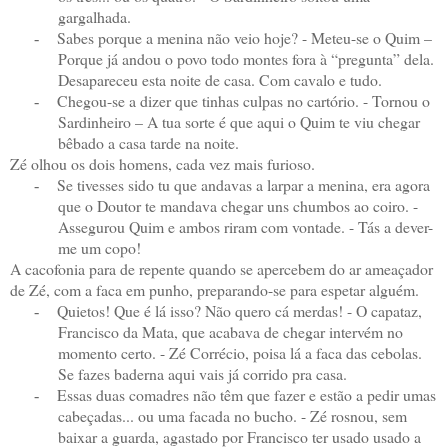
gargalhada.
Sabes porque a menina não veio hoje? - Meteu-se o Quim –
-
Porque já andou o povo todo montes fora à “pregunta” dela.
Desapareceu esta noite de casa. Com cavalo e tudo.
Chegou-se a dizer que tinhas culpas no cartório. - Tornou o
-
Sardinheiro – A tua sorte é que aqui o Quim te viu chegar
bêbado a casa tarde na noite.
Zé olhou os dois homens, cada vez mais furioso.
Se tivesses sido tu que andavas a larpar a menina, era agora
-
que o Doutor te mandava chegar uns chumbos ao coiro. -
Assegurou Quim e ambos riram com vontade. - Tás a dever-
me um copo!
A cacofonia para de repente quando se apercebem do ar ameaçador
de Zé, com a faca em punho, preparando-se para espetar alguém.
Quietos! Que é lá isso? Não quero cá merdas! - O capataz,
-
Francisco da Mata, que acabava de chegar intervém no
momento certo. - Zé Corrécio, poisa lá a faca das cebolas.
Se fazes baderna aqui vais já corrido pra casa.
Essas duas comadres não têm que fazer e estão a pedir umas
-
cabeçadas... ou uma facada no bucho. - Zé rosnou, sem
baixar a guarda, agastado por Francisco ter usado usado a