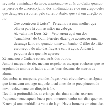
segunda
caminhada da tarde, arrastando-se atrás do Catita quando
se percebe do alvoroço junto dos vindimadores e de um grupo deles
que desaparece a correr pelo carreiro abaixo que vai em direção ao
rio.
Que aconteceu ti Luisa? - Perguntou a uma mulher que
-
olhava para lá com as mãos na cabeça.
Ai, valha-me Deus, Zé. - Veio agora aqui um dos
-
“canalhitos” do Quim Ferreiro dizer que aconteceu uma
desgraça lá no rio quando tomavam banho. O filho do Tião
escorregou do alto das fragas e caiu à agua. Andam à
pergunta dele que não aparece.
Zé amarrou o Catita e correu atrás dos outros.
Junto à margem do rio, metiam respeito as escarpas rochosas que se
erguiam de ambos os lados a umas boas dezenas de metros de
altura.
Em ambas as margens, grandes fragas ovais circundavam as águas
que formavam um lago naquele local antes de se precipitarem de
novo
velozmente em direção à foz.
Devido à profundidade, as crianças das duas aldeias usavam
frequentemente aquela bacia para tomarem banho nos dias quentes.
Estava já uma multidão à volta do lago. Havia homens em cima das