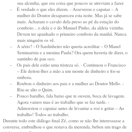
sua alcunha, que era coisa que poucos se atreviam a fazer.
É verdade o que eles dizem. - Asseverou o capataz – A
-
mulher do Doutor desapareceu esta noite. Mas já se sabe
mais. Acharam o cavalo dela preso ao pé da estação do
comboio... o dela e o do Manuel Pinho, da aldeia vizinha.
Devem ter apanhado o primeiro comboio da manhã. Nunca
mais ninguém os vê.
A sério? - O Sardinheiro não queria acreditar – O Manel
-
Seminarista e a menina Paula? Ora quem haveria de dizer, o
santinho de pau oco.
Os pais dele estão uma tristeza só. - Continuou o Francisco
-
– Ele deitou-lhes a mão a um monte de dinheiro e foi-se
embora.
Roubou o dinheiro aos pais e a mulher ao Doutor Mello. -
-
Riu-se alto o Quim.
Pouco barulho, fala baixo que te ouvem, boca de lavagem.
-
Agora vamos mas é ao trabalho que se faz tarde. -
Admoestou o capataz antes de levantar a voz e gritar – Ao
trabalho! Todos ao trabalho.
Durante todo este diálogo final Zé, como se não lhe interessasse a
conversa, embrulhou o que restava da merenda, bebeu um trago de