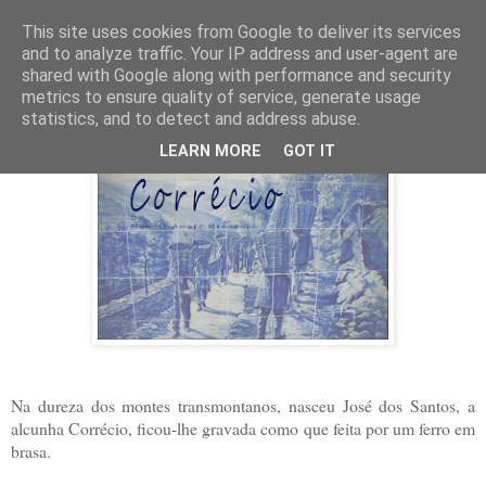
This site uses cookies from Google to deliver its services
and to analyze traffic. Your IP address and user-agent are
shared with Google along with performance and security
segunda-feira, 13 de abril de 2015
metrics to ensure quality of service, generate usage
Corrécio - Apresentação
statistics, and to detect and address abuse.
LEARN MORE
GOT IT
Na dureza dos montes transmontanos, nasceu José dos Santos, a
alcunha Corrécio, ficou-lhe gravada como que feita por um ferro em
brasa.