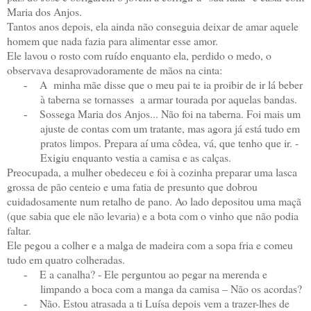
Maria dos Anjos.
Tantos anos depois, ela ainda não conseguia deixar de amar aquele
homem que nada fazia para alimentar esse amor.
Ele lavou o rosto com ruído enquanto ela, perdido o medo, o
observava desaprovadoramente de mãos na cinta:
A
minha mãe disse que o meu pai te ia proibir de ir lá beber
-
à taberna se tornasses
a armar tourada por aquelas bandas.
Sossega Maria dos Anjos... Não foi na taberna. Foi mais um
-
ajuste de contas com um tratante, mas agora já está tudo em
pratos limpos. Prepara aí uma côdea, vá, que tenho que ir. -
Exigiu enquanto vestia a camisa e as calças.
Preocupada, a mulher obedeceu e foi à cozinha preparar uma lasca
grossa de pão centeio e uma fatia de presunto que dobrou
cuidadosamente num retalho de pano. Ao lado depositou uma maçã
(que sabia que ele não levaria) e a bota com o vinho que não podia
faltar.
Ele pegou a colher e a malga de madeira com a sopa fria e comeu
tudo em quatro colheradas.
E a canalha? - Ele perguntou ao pegar na merenda e
-
limpando a boca com a manga da camisa – Não os acordas?
Não. Estou atrasada a ti Luísa depois vem a trazer-lhes de
-