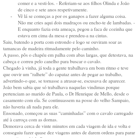
comer e a vesti-los. - Referiam-se aos filhos Olinda e João
de cinco e sete anos respetivamente.
Vê lá se começas a por os ganapos a fazer alguma coisa.
-
Não me cries aqui dois madraços ou encho-te de lambadas. -
E enquanto fazia esta ameaça, pegou a faca de cozinha que
estava em cima da mesa e prendeu-a na cintas.
Saiu, batendo a porta com estrondo e logo se ouviram soar as
tamancas de madeira ritmadamente pelo caminho.
A passo, pôs o chapéu em palha com abas largas, que detestava, na
cabeça e correu pelo canelho para buscar o cavalo.
Chegado à vinha, já toda a gente trabalhava em bom ritmo e teve
que ouvir um “ralhete” do capataz antes de pegar ao trabalho,
advertindo-o que, se tornasse a atrasar-se, escusava de aparecer.
João bem sabia que só trabalhava naquelas vindimas porque
pertenciam ao marido de Paula, o Dr Henrique de Mello, desde o
casamento com ela. Se continuassem na posse do velho Sampaio,
não haveria ali nada para ele.
Ensonado, começou as suas “caminhadas” com o cavalo carregado
até à carroça com as dornas.
Demorava cerca de vinte minutos em cada viagem de ida e volta e
conseguiu fazer quase dez viagens antes de darem ordens para parar