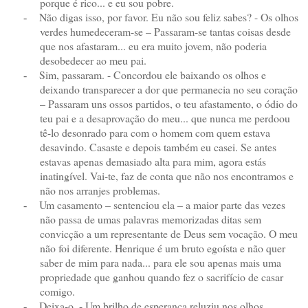
porque é rico... e eu sou pobre.
Não digas isso, por favor. Eu não sou feliz sabes? - Os olhos
-
verdes humedeceram-se – Passaram-se tantas coisas desde
que nos afastaram... eu era muito jovem, não poderia
desobedecer ao meu pai.
Sim, passaram. - Concordou ele baixando os olhos e
-
deixando transparecer a dor que permanecia no seu coração
– Passaram uns ossos partidos, o teu afastamento, o ódio do
teu pai e a desaprovação do meu... que nunca me perdoou
tê-lo desonrado para com o homem com quem estava
desavindo. Casaste e depois também eu casei. Se antes
estavas apenas demasiado alta para mim, agora estás
inatingível. Vai-te, faz de conta que não nos encontramos e
não nos arranjes problemas.
Um casamento – sentenciou ela – a maior parte das vezes
-
não passa de umas palavras memorizadas ditas sem
convicção a um representante de Deus sem vocação. O meu
não foi diferente. Henrique é um bruto egoísta e não quer
saber de mim para nada... para ele sou apenas mais uma
propriedade que ganhou quando fez o sacrifício de casar
comigo.
Deixa-o. - Um brilho de esperança reluziu nos olhos
-