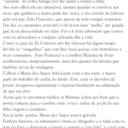
“saronda” do velho fidalgo por lhe andar a rondar a filha.
Aos seus olhos ele era admirável, mesmo quando se envolvia nas
rixas, que ganhava a maior parte das vezes, e era corrido da taberna
pelo seu pai, João Francisco, que apesar de tudo sempre respeitou.
Um dia, os oponentes eram três e ele levou uma “malha” tão grande
que ficou desacordado no chão. Foi o ti João taberneiro que correu
com os adversários a varapau, salvando-lhe a vida.
Como os pais do Zé Corrécio não lhe falavam há algum tempo
devido às “vergonhas” que este lhes fazia passar com bebedeiras e
rixas constantes,
João Francisco e a mulher Mariana de Jesus
acolheram-no, temporariamente, num dos quartos da taberna que
também servia de estalagem.
Calhou a Maria dos Anjos, felicíssima com a sua sorte, a maior
parte do trabalho de cuidar do ferido. Este, com os desvelos da
jovem, recuperou rapidamente e reparou finalmente na admiração
de que era alvo.
Assim que se encontrou melhor, ti Mariana achou por bem que o
jovem voltasse para o casebre onde vivia e saísse de ao pé da sua
filha virgem e casadoira.
Era já tarde, porém. Maria dos Anjos estava grávida.
Embora furiosos, os taberneiros viram-se obrigados a a falar com os
pais do José e obrigarem o jovem a corrigir a “sua falta” e casar com