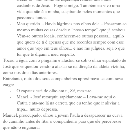
castanhos de José. - Foge comigo. Também eu vivo uma
vida que não é a minha, suspirando pelos momentos que
passamos juntos.
Meu querido. - Havia lágrimas nos olhos dela – Passaram-se
-
mesmo muitas coisas desde o “nosso tempo” que já acabou.
Vêm-se outros locais, conhecem-se outras pessoas... aquilo
que quero de ti é apenas que me recordes sempre com esse
amor que vejo em teus olhos... e não me julgues, seja o que
for que te digam a meu respeito.
Tocou a égua com o pingalim e afastou-se sob o olhar espantado de
José que se quedou vendo-a afastar-se na direção da aldeia vizinha,
como nos dois dias anteriores.
Entretanto, outro dos seus companheiros aproximava-se com nova
carga:
O capataz está de olho em ti, Zé, mexe-te.
-
Manel. - José retorquiu rapidamente – Leva-me aqui o
-
Catita e ata-mo lá na carreta que eu tenho que ir aliviar a
tripa... muito depressa.
Manuel, preocupado, olhou a jovem Paula a desaparecer na curva
do caminho antes de fitar o companheiro para que ele percebesse
que não o enganara: