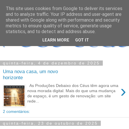
This site uses cookies from Google to deliver its services
and to analyze traffic. Your IP address and user-agent are
shared with Google along with performance and security
metrics to ensure quality of service, generate usage
statistics, and to detect and address abuse.
LEARN MORE
GOT IT
quinta-feira, 4 de dezembro de 2025
Uma nova casa, um novo
horizonte
›
As Produções Debaixo dos Céus têm agora uma
nova morada digital. Mais do que uma mudança
de espaço, é um gesto de renovação: um site
rede...
2 comentários:
quinta-feira, 23 de outubro de 2025