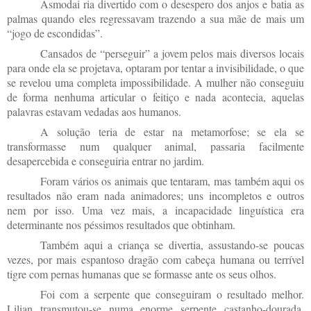
Asmodai ria divertido com o desespero dos anjos e batia as
palmas quando eles regressavam trazendo a sua mãe de mais um
“jogo de escondidas”.
Cansados de “perseguir” a jovem pelos mais diversos locais
para onde ela se projetava, optaram por tentar a invisibilidade, o que
se revelou uma completa impossibilidade. A mulher não conseguiu
de forma nenhuma articular o feitiço e nada acontecia, aquelas
palavras estavam vedadas aos humanos.
A solução teria de estar na metamorfose; se ela se
transformasse num qualquer animal, passaria facilmente
desapercebida e conseguiria entrar no jardim.
Foram vários os animais que tentaram, mas também aqui os
resultados não eram nada animadores; uns incompletos e outros
nem por isso. Uma vez mais, a incapacidade linguística era
determinante nos péssimos resultados que obtinham.
Também aqui a criança se divertia, assustando-se poucas
vezes, por mais espantoso dragão com cabeça humana ou terrível
tigre com pernas humanas que se formasse ante os seus olhos.
Foi com a serpente que conseguiram o resultado melhor.
Lilian transmutou-se numa enorme serpente castanho-dourada,