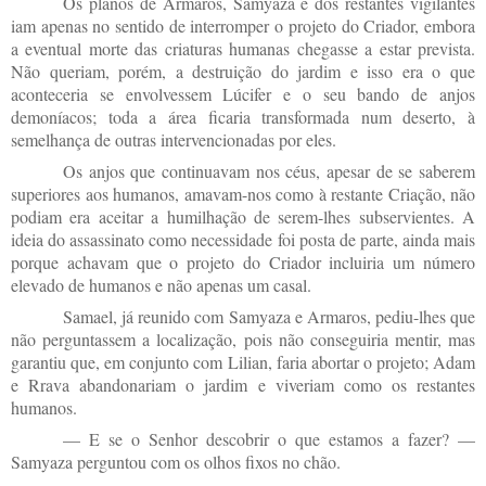
Os planos de Armaros, Samyaza e dos restantes vigilantes
iam apenas no sentido de interromper o projeto do Criador, embora
a eventual morte das criaturas humanas chegasse a estar prevista.
Não queriam, porém, a destruição do jardim e isso era o que
aconteceria se envolvessem Lúcifer e o seu bando de anjos
demoníacos; toda a área ficaria transformada num deserto, à
semelhança de outras intervencionadas por eles.
Os anjos que continuavam nos céus, apesar de se saberem
superiores aos humanos, amavam-nos como à restante Criação, não
podiam era aceitar a humilhação de serem-lhes subservientes. A
ideia do assassinato como necessidade foi posta de parte, ainda mais
porque achavam que o projeto do Criador incluiria um número
elevado de humanos e não apenas um casal.
Samael, já reunido com Samyaza e Armaros, pediu-lhes que
não perguntassem a localização, pois não conseguiria mentir, mas
garantiu que, em conjunto com Lilian, faria abortar o projeto; Adam
e Rrava abandonariam o jardim e viveriam como os restantes
humanos.
— E se o Senhor descobrir o que estamos a fazer? —
Samyaza perguntou com os olhos fixos no chão.