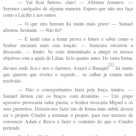
— Vai ficar furioso, claro! — Afirmou Armaros. —
Seremos castigados de alguma maneira. Espero que não nos faça
como a Lúcifer e aos outros.
— O que eles fizeram foi muito mais grave! — Samael
afirmou, hesitante. — Não foi?
— É inútil estar a tentar prever o futuro e saber como o
Senhor encarará mais esta traição. — Samyaza encerrou a
discussão. — Irmão: Se estás determinado a atingir os nossos
objetivos com a ajuda de Lilian, fá-lo quanto antes. De outra forma,
[1]
diz-nos onde fica e nós o faremos, Azazel e Baraqiel
há muito
que querem que reveles o segredo… se calhar já estaria tudo
resolvido.
— Não o conseguiríamos fazer pela força, irmãos. —
Samael deixou cair os braços com desânimo. — Um grupo
agressivo provocaria outra guerra; o Senhor invocaria Miguel e os
seus guerreiros. Deixem-nos fazer isto de forma mais subtil, deverá
ser o próprio Criador a terminar o projeto, para isso teremos de
convencer Adam e Rrava a fazer o contrário do que o Criador
pretende.