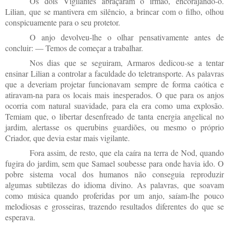
Os dois Vigilantes abraçaram o irmão, encorajando-o.
Lilian, que se mantivera em silêncio, a brincar com o filho, olhou
conspicuamente para o seu protetor.
O anjo devolveu-lhe o olhar pensativamente antes de
concluir: — Temos de começar a trabalhar.
Nos dias que se seguiram, Armaros dedicou-se a tentar
ensinar Lilian a controlar a faculdade do teletransporte. As palavras
que a deveriam projetar funcionavam sempre de forma caótica e
atiravam-na para os locais mais inesperados. O que para os anjos
ocorria com natural suavidade, para ela era como uma explosão.
Temiam que, o libertar desenfreado de tanta energia angelical no
jardim, alertasse os querubins guardiões, ou mesmo o próprio
Criador, que devia estar mais vigilante.
Fora assim, de resto, que ela caíra na terra de Nod, quando
fugira do jardim, sem que Samael soubesse para onde havia ido. O
pobre sistema vocal dos humanos não conseguia reproduzir
algumas subtilezas do idioma divino. As palavras, que soavam
como música quando proferidas por um anjo, saíam-lhe pouco
melodiosas e grosseiras, trazendo resultados diferentes do que se
esperava.