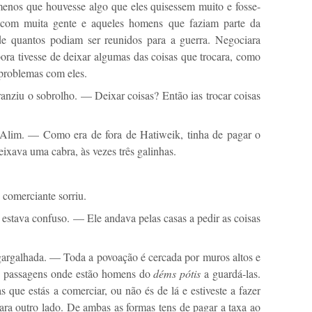
enos que houvesse algo que eles quisessem muito e fosse-
com muita gente e aqueles homens que faziam parte da
e quantos podiam ser reunidos para a guerra. Negociara
ora tivesse de deixar algumas das coisas que trocara, como
problemas com eles.
nziu o sobrolho. — Deixar coisas? Então ias trocar coisas
lim. — Como era de fora de Hatiweik, tinha de pagar o
xava uma cabra, às vezes três galinhas.
 comerciante sorriu.
ava confuso. — Ele andava pelas casas a pedir as coisas
rgalhada. — Toda a povoação é cercada por muros altos e
ês passagens onde estão homens do
déms pótis
a guardá-las.
 que estás a comerciar, ou não és de lá e estiveste a fazer
para outro lado. De ambas as formas tens de pagar a taxa ao