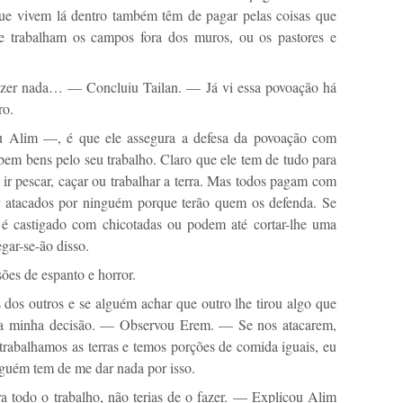
ue vivem lá dentro também têm de pagar pelas coisas que
 trabalham os campos fora dos muros, ou os pastores e
zer nada… — Concluiu Tailan. — Já vi essa povoação há
ro.
 Alim —, é que ele assegura a defesa da povoação com
m bens pelo seu trabalho. Claro que ele tem de tudo para
e ir pescar, caçar ou trabalhar a terra. Mas todos pagam com
r atacados por ninguém porque terão quem os defenda. Se
 é castigado com chicotadas ou podem até cortar-lhe uma
gar-se-ão disso.
sões de espanto e horror.
s outros e se alguém achar que outro lhe tirou algo que
 a minha decisão. — Observou Erem. — Se nos atacarem,
rabalhamos as terras e temos porções de comida iguais, eu
guém tem de me dar nada por isso.
a todo o trabalho, não terias de o fazer. — Explicou Alim