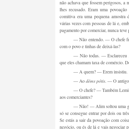
não achava que fossem perigosos, a m
lhes recusado. Eram uma povoação 
comitiva era uma pequena amostra d
várias vezes com pessoas de lá e, emb
pagamento por comerciar, nunca teve 
— Não entendo. — O chefe fra
com o povo e tinhas de deixá-las?
— Não todas. — Esclareceu A
que eles chamam taxa de comércio. Dei
— A quem? — Erem insistiu.
— Ao
déms pótis
. — O antigo
— O chefe? — Também Lemi est
aos comerciantes?
— Não! — Alim soltou uma ga
só se consegue entrar por dois ou tr
Se estás a sair da povoação com coisas
negócio, ou és de lá e vais negociar 