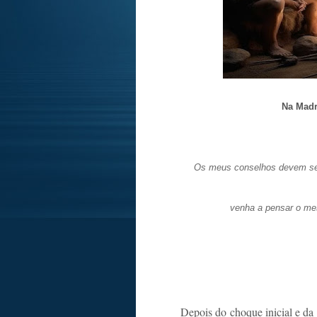
Na Madr
Os meus conselhos devem serv
venha a pensar o me
Depois do choque inicial e da