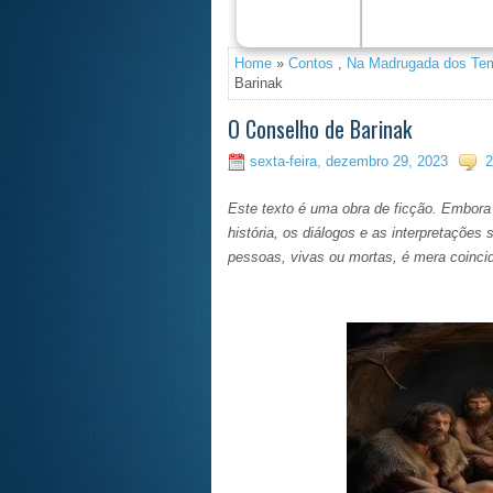
Debaixodosceus.pt e Am
Home
»
Contos
,
Na Madrugada dos Te
Barinak
O Conselho de Barinak
sexta-feira, dezembro 29, 2023
2
Este texto é uma obra de ficção. Embora p
história, os diálogos e as interpretaçõe
pessoas, vivas ou mortas, é mera coinci