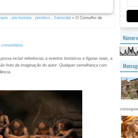
azon.com: Uma parceria de sucesso
mpos
,
pre-historia
,
primitivo
,
Samizdat
» O Conselho de
Número 
 comentários:
ossa incluir referências a eventos históricos e figuras reais, a
Mensage
s são fruto da imaginação do autor. Qualquer semelhança com
dência.
conseguia