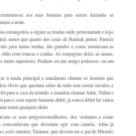
s reuniram-se aos seus homens para serem iniciadas as
riam a noite.
os estrangeiros a erguer as tendas onde pernoitariam e logo
tral, maior que quatro das casas de Barinak juntas. Parecia
cido para tantas tendas, tão grandes e como montavam as
o chão com estacas e cordas. As roupagens deles, as armas,
os muito superiores. Podiam ser um amigo poderoso, ou um
m-se à tenda principal e mandaram chamar os homens que
 Era óbvio que queriam saber de tudo sem serem ouvidos e
, foi para a casa da reunião e mandou chamar Alim, Tailan e
pau e com aspeto bastante débil; já estava febril há vários
am nutrir qualquer efeito.
avam os seus amigos/conselheiros, dos visitantes e como
s concordavam que deveriam agir com cautela. Alim já
ms pótis
anterior, Taramor, que deveria ser o pai de Mirsulo;