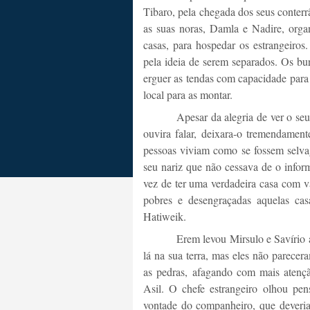
Tibaro, pela chegada dos seus conterrân
as suas noras, Damla e Nadire, orga
casas, para hospedar os estrangeiros
pela ideia de serem separados. Os bu
erguer as tendas com capacidade para 
local para as montar.
Apesar da alegria de ver o seu
ouvira falar, deixara-o tremendamen
pessoas viviam como se fossem selv
seu nariz que não cessava de o infor
vez de ter uma verdadeira casa com v
pobres e desengraçadas aquelas ca
Hatiweik.
Erem levou Mirsulo e Savírio a
lá na sua terra, mas eles não parece
as pedras, afagando com mais atençã
Asil. O chefe estrangeiro olhou pen
vontade do companheiro, que deveria