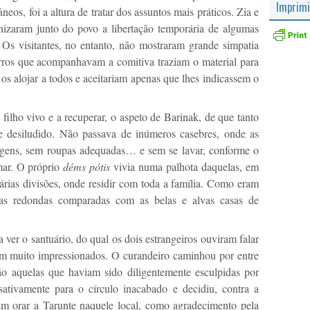
Imprimi
eos, foi a altura de tratar dos assuntos mais práticos. Zia e
nizaram junto do povo a libertação temporária de algumas
. Os visitantes, no entanto, não mostraram grande simpatia
rros que acompanhavam a comitiva traziam o material para
os alojar a todos e aceitariam apenas que lhes indicassem o
 filho vivo e a recuperar, o aspeto de Barinak, de que tanto
te desiludido. Não passava de inúmeros casebres, onde as
agens, sem roupas adequadas… e sem se lavar, conforme o
mar. O próprio
déms pótis
vivia numa palhota daquelas, em
árias divisões, onde residir com toda a família. Como eram
sas redondas comparadas com as belas e alvas casas de
 ver o santuário, do qual os dois estrangeiros ouviram falar
ram muito impressionados. O curandeiro caminhou por entre
o aquelas que haviam sido diligentemente esculpidas por
sativamente para o círculo inacabado e decidiu, contra a
m orar a Tarunte naquele local, como agradecimento pela