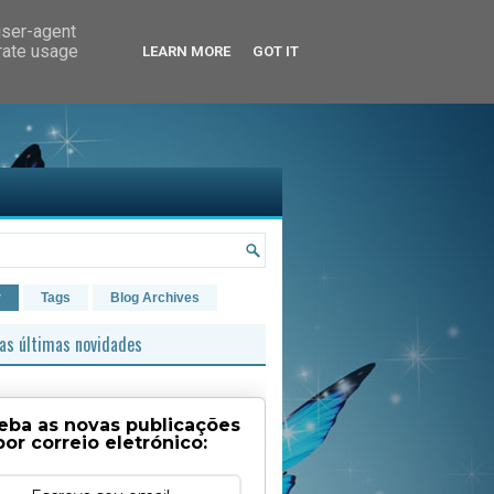
user-agent
erate usage
LEARN MORE
GOT IT
r
Tags
Blog Archives
as últimas novidades
eba as novas publicações
por correio eletrónico: