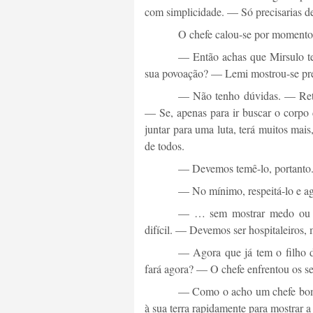
com simplicidade. — Só precisarias de
O chefe calou-se por momentos
— Então achas que Mirsulo te
sua povoação? — Lemi mostrou-se pre
— Não tenho dúvidas. — Reto
— Se, apenas para ir buscar o corpo 
juntar para uma luta, terá muitos mai
de todos.
— Devemos temê-lo, portanto.
— No mínimo, respeitá-lo e a
— … sem mostrar medo ou fr
difícil. — Devemos ser hospitaleiros,
— Agora que já tem o filho d
fará agora? — O chefe enfrentou os se
— Como o acho um chefe bom 
à sua terra rapidamente para mostrar a