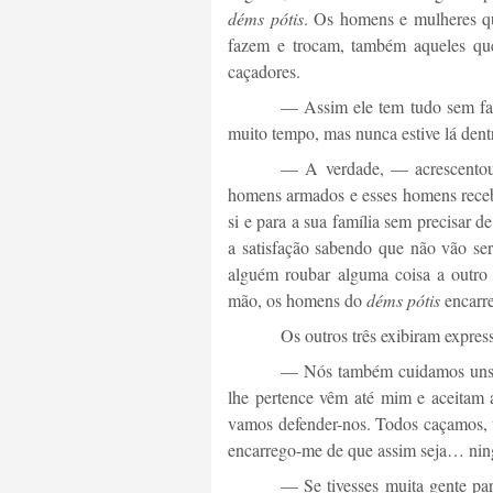
déms pótis
. Os homens e mulheres q
fazem e trocam, também aqueles que
caçadores.
— Assim ele tem tudo sem fa
muito tempo, mas nunca estive lá dent
— A verdade, — acrescentou
homens armados e esses homens recebe
si e para a sua família sem precisar d
a satisfação sabendo que não vão se
alguém roubar alguma coisa a outro
mão, os homens do
déms pótis
encarre
Os outros três exibiram expres
— Nós também cuidamos uns do
lhe pertence vêm até mim e aceitam
vamos defender-nos. Todos caçamos, t
encarrego-me de que assim seja… nin
— Se tivesses muita gente par