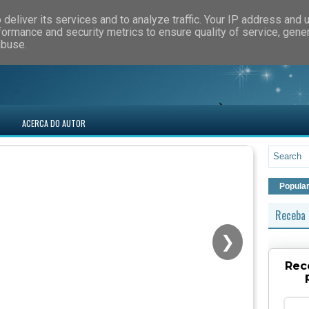
deliver its services and to analyze traffic. Your IP address and 
formance and security metrics to ensure quality of service, gen
abuse.
ACERCA DO AUTOR
Popula
Receba 
❯
Rec