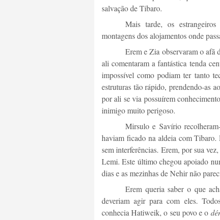
salvação de Tibaro.
Mais tarde, os estrangeiro
montagens dos alojamentos onde passa
Erem e Zia observaram o afã d
ali comentaram a fantástica tenda cen
impossível como podiam ter tanto te
estruturas tão rápido, prendendo-as a
por ali se via possuírem conheciment
inimigo muito perigoso.
Mirsulo e Savírio recolhera
haviam ficado na aldeia com Tibaro.
sem interferências. Erem, por sua vez
Lemi. Este último chegou apoiado num 
dias e as mezinhas de Nehir não pareci
Erem queria saber o que ach
deveriam agir para com eles. Todo
conhecia Hatiweik, o seu povo e o
dé