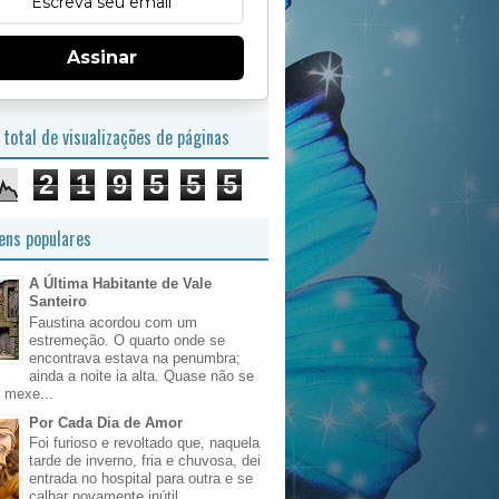
Assinar
total de visualizações de páginas
2
1
9
5
5
5
ns populares
A Última Habitante de Vale
Santeiro
Faustina acordou com um
estremeção. O quarto onde se
encontrava estava na penumbra;
ainda a noite ia alta. Quase não se
 mexe...
Por Cada Dia de Amor
Foi furioso e revoltado que, naquela
tarde de inverno, fria e chuvosa, dei
entrada no hospital para outra e se
calhar novamente inútil, ...