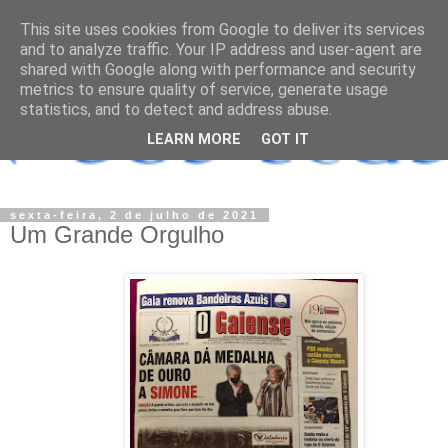
This site uses cookies from Google to deliver its services
and to analyze traffic. Your IP address and user-agent are
shared with Google along with performance and security
metrics to ensure quality of service, generate usage
statistics, and to detect and address abuse.
LEARN MORE
GOT IT
sexta-feira, 2 de julho de 2021
Um Grande Orgulho