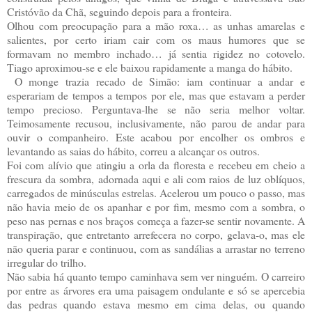
Cristóvão da Chã, seguindo depois para a fronteira.
Olhou com preocupação para a mão roxa… as unhas amarelas e
salientes, por certo iriam cair com os maus humores que se
formavam no membro inchado… já sentia rigidez no cotovelo.
Tiago aproximou-se e ele baixou rapidamente a manga do hábito.
O monge trazia recado de Simão: iam continuar a andar e
esperariam de tempos a tempos por ele, mas que estavam a perder
tempo precioso. Perguntava-lhe se não seria melhor voltar.
Teimosamente recusou, inclusivamente, não parou de andar para
ouvir o companheiro. Este acabou por encolher os ombros e
levantando as saias do hábito, correu a alcançar os outros.
Foi com alívio que atingiu a orla da floresta e recebeu em cheio a
frescura da sombra, adornada aqui e ali com raios de luz oblíquos,
carregados de minúsculas estrelas. Acelerou um pouco o passo, mas
não havia meio de os apanhar e por fim, mesmo com a sombra, o
peso nas pernas e nos braços começa a fazer-se sentir novamente. A
transpiração, que entretanto arrefecera no corpo, gelava-o, mas ele
não queria parar e continuou, com as sandálias a arrastar no terreno
irregular do trilho.
Não sabia há quanto tempo caminhava sem ver ninguém. O carreiro
por entre as árvores era uma paisagem ondulante e só se apercebia
das pedras quando estava mesmo em cima delas, ou quando