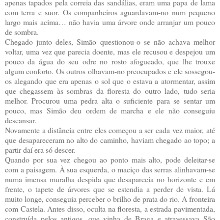
apenas tapados pela correia das sandálias, eram uma papa de lama
com terra e suor. Os companheiros aguardavam-no num pequeno
largo mais acima… não havia uma árvore onde arranjar um pouco
de sombra.
Chegado junto deles, Simão questionou-o se não achava melhor
voltar, uma vez que parecia doente, mas ele recusou e despejou um
pouco da água do seu odre no rosto afogueado, que lhe trouxe
algum conforto. Os outros olhavam-no preocupados e ele sossegou-
os alegando que era apenas o sol que o estava a atormentar, assim
que chegassem às sombras da floresta do outro lado, tudo seria
melhor. Procurou uma pedra alta o suficiente para se sentar um
pouco, mas Simão deu ordem de marcha e ele não conseguiu
descansar.
Novamente a distância entre eles começou a ser cada vez maior, até
que desapareceram no alto do caminho, haviam chegado ao topo; a
partir daí era só descer.
Quando por sua vez chegou ao ponto mais alto, pode deleitar-se
com a paisagem. À sua esquerda, o maciço das serras alinhavam-se
numa imensa muralha despida que desaparecia no horizonte e em
frente, o tapete de árvores que se estendia a perder de vista. Lá
muito longe, conseguia perceber o brilho de prata do rio. A fronteira
com Castela. Antes disso, oculta na floresta, a estrada pavimentada,
construída pelos antigos, que vinha de Braga e atravessava São