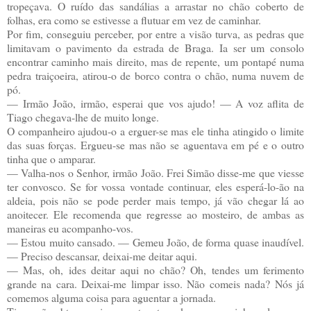
tropeçava. O ruído das sandálias a arrastar no chão coberto de
folhas, era como se estivesse a flutuar em vez de caminhar.
Por fim, conseguiu perceber, por entre a visão turva, as pedras que
limitavam o pavimento da estrada de Braga. Ia ser um consolo
encontrar caminho mais direito, mas de repente, um pontapé numa
pedra traiçoeira, atirou-o de borco contra o chão, numa nuvem de
pó.
—
Irmão João, irmão, esperai que vos ajudo! — A voz aflita de
Tiago chegava-lhe de muito longe.
O companheiro ajudou-o a erguer-se mas ele tinha atingido o limite
das suas forças. Ergueu-se mas não se aguentava em pé e o outro
tinha que o amparar.
—
Valha-nos o Senhor, irmão João. Frei Simão disse-me que viesse
ter convosco. Se for vossa vontade continuar, eles esperá-lo-ão na
aldeia, pois não se pode perder mais tempo, já vão chegar lá ao
anoitecer. Ele recomenda que regresse ao mosteiro, de ambas as
maneiras eu acompanho-vos.
—
Estou muito cansado. — Gemeu João, de forma quase inaudível.
— Preciso descansar, deixai-me deitar aqui.
—
Mas, oh, ides deitar aqui no chão? Oh, tendes um ferimento
grande na cara. Deixai-me limpar isso. Não comeis nada? Nós já
comemos alguma coisa para aguentar a jornada.