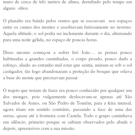
muro de cerca de três metros de altura, derrubado pelo tempo em
alguns sítios.
O planalto era batido pelos ventos que se escoavam nos espaços
entre os cumes dos montes e assobiavam furiosamente no inverno.
Àquela altitude, o sol podia ser inclemente durante o dia, alternando
para uma noite gélida, no espaço de poucas horas.
Disso mesmo começou a sofrer frei João… as pernas pouco
habituadas a grandes caminhadas, o corpo pesado, pouco dado a
esforço, aliado ao estranho mal estar que sentia, uniram-se sob o sol
castigador, tão logo abandonaram a proteção do bosque que orlava
a base do monte que precisavam passar.
O trajeto que teriam de fazer era pouco conhecido por qualquer um
dos monges, pois vulgarmente deslocavam-se apenas até São
Salvador de Asnes, ou São Pedro de Tourém, para a feira mensal,
agora iriam em sentido contrário, passando a face de uma das
serras, quase até à fronteira com Castela. Todo o grupo caminhava
em silêncio, primeiro porque se sabiam observados pelo abade e
depois, apreensivos com a sua missão.