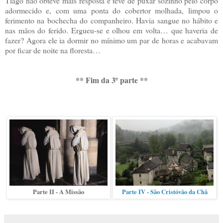
Tiago não obteve mais resposta e teve de puxar sozinho pelo corpo
adormecido e, com uma ponta do cobertor molhada, limpou o
ferimento na bochecha do companheiro. Havia sangue no hábito e
nas mãos do ferido. Ergueu-se e olhou em volta… que haveria de
fazer? Agora ele ia dormir no mínimo um par de horas e acabavam
por ficar de noite na floresta…
** Fim da 3ª parte **
Parte II - A Missão
Parte IV - São Cristóvão da Chã