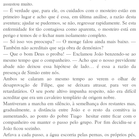
assustou muito.
—
É verdade que, para ele, os cuidados com o mosteiro estão em
primeiro lugar e acho que é essa, em última análise, a razão desta
aventura; ajudar se pudermos, se não, regressar rapidamente. Se esta
enfermidade for tão contagiosa como aparenta, o mosteiro está em
perigo e temos de o fechar num isolamento completo.
—
Só isso vos preocupa? — O monge falou ainda mais baixo. —
Também não acreditais que seja obra de demónios?
—
Que o bom Deus o proíba! — Exclamou João benzendo-se ao
mesmo tempo que o companheiro. — Acho que o nosso previdente
abade não deixou essa hipótese de lado… é essa a razão da
presença de Simão entre nós.
Ambos se calaram ao mesmo tempo ao verem o olhar de
desaprovação de Filipe, que se deixara atrasar, para ver os
retardatários. O seu porte altivo impunha respeito, não era difícil
acreditar que era um cavaleiro templário de origem nobre.
Mantiveram a marcha em silêncio, à semelhança dos restantes mas,
gradualmente, a distância entre João e o resto da comitiva ia
aumentando, ao ponto do pobre Tiago hesitar entre ficar com o
companheiro ou manter o passo pelo grupo. Por fim decidiu-se e
João ficou sozinho.
Arfava a cada passo, a água escorria pelas pernas, os próprios pés,