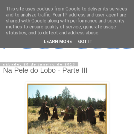
This site uses cookies from Google to deliver its services
and to analyze traffic. Your IP address and user-agent are
shared with Google along with performance and security
metrics to ensure quality of service, generate usage
statistics, and to detect and address abuse.
LEARN MORE
GOT IT
sábado, 20 de janeiro de 2018
Na Pele do Lobo - Parte III