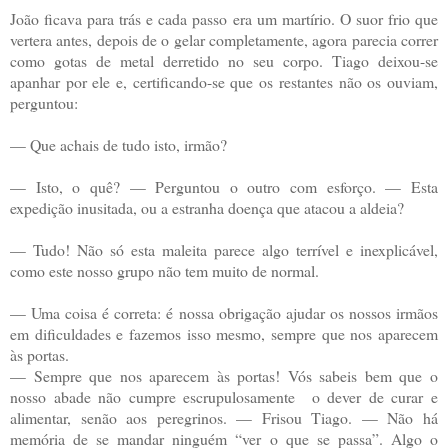
João ficava para trás e cada passo era um martírio. O suor frio que
vertera antes, depois de o gelar completamente, agora parecia correr
como gotas de metal derretido no seu corpo. Tiago deixou-se
apanhar por ele e, certificando-se que os restantes não os ouviam,
perguntou:
—
Que achais de tudo isto, irmão?
—
Isto, o quê? — Perguntou o outro com esforço. — Esta
expedição inusitada, ou a estranha doença que atacou a aldeia?
—
Tudo! Não só esta maleita parece algo terrível e inexplicável,
como este nosso grupo não tem muito de normal.
—
Uma coisa é correta: é nossa obrigação ajudar os nossos irmãos
em dificuldades e fazemos isso mesmo, sempre que nos aparecem
às portas.
—
Sempre que nos aparecem às portas! Vós sabeis bem que o
nosso abade não cumpre escrupulosamente o dever de curar e
alimentar, senão aos peregrinos. — Frisou Tiago. — Não há
memória de se mandar ninguém “ver o que se passa”. Algo o