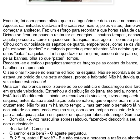
Exausto, foi com grande alívio, que o octogenário se deixou cair no banco 
Aquelas caminhadas custavam-lhe cada vez mais e, pelos vistos, demora
começar a anoitecer. Fez um esforço para recordar a que horas saíra de c
Deixou-se ficar um pouco a restaurar as energias… noutros tempos, achava 
aquele percurso a correr e quase sem transpirar, mas agora… como se pus
Olhou com curiosidade os sapatos de quarto, empoeirados, como se os vis
pés estavam “gordos” e o calçado parecia querer rebentar. Não admira que 
umas “patas” daquelas… Tinha que fazer um regime, pensou de si para si, 
pelas banhas, olha só que “patas”, tornou.
Recostou-se e esticou preguiçosamente os braços pelas costas do banco, e
barulhento e apressado.
O seu olhar fixou-se no enorme edifício na esquina. Não se recordava de ter
estava um prédio de uns sete andares, pronto e habitado! Não há duvida q
velocidade estonteante!
Uma carrinha branca imobilizou-se ao pé do edifício e descarregou dois fard
em grande velocidade. Estranhou a distribuição do jornal tão tardia, norm
Está tudo tão diferente… ainda se recordava do sinaleiro, luvas e capacete 
esquina, antes da sua substituição pelo semáforo, que empoleiraram muit
cruzamento. Não foi assim há muito tempo… mas também o semáforo lá não
conjunto de colunas, cada esquina sua, com o seu próprio conjunto de luze
para a autarquia ajudar a enriquecer um qualquer fabricante amigo. Sorriu c
- Bom dia! - A voz masculina sobressaltou-o, fazendo-o descobrir a seu l
com curiosidade.
- Boa tarde! - Corrigiu-o.
- O senhor está bem? - O agente perguntou.
- Eu? Sim, estou! E você? - Ele não estava a perceber a razão da abord