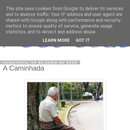
This site uses cookies from Google to deliver its services
and to analyze traffic. Your IP address and user-agent are
shared with Google along with performance and security
metrics to ensure quality of service, generate usage
statistics, and to detect and address abuse.
LEARN MORE
GOT IT
terça-feira, 19 de julho de 2016
A Caminhada