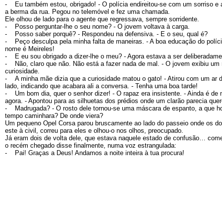
- Eu também estou, obrigado! - O polícia endireitou-se com um sorriso e 
a berma da rua. Pegou no telemóvel e fez uma chamada.
Ele olhou de lado para o agente que regressava, sempre sorridente.
- Posso perguntar-lhe o seu nome? - O jovem voltava à carga.
- Posso saber porquê? - Respondeu na defensiva. - E o seu, qual é?
- Peço desculpa pela minha falta de maneiras. - A boa educação do polícia
nome é Meireles!
- E eu sou obrigado a dizer-lhe o meu? - Agora estava a ser deliberadamen
- Não, claro que não. Não está a fazer nada de mal. - O jovem exibiu um ro
curiosidade.
- A minha mãe dizia que a curiosidade matou o gato! - Atirou com um ar de 
lado, indicando que acabara ali a conversa. - Tenha uma boa tarde!
- Um bom dia, quer o senhor dizer! - O rapaz era insistente. - Ainda é de
agora. - Apontou para as silhuetas dos prédios onde um clarão parecia quer
- Madrugada? - O rosto dele tornou-se uma máscara de espanto, a que h
tempo caminhara? De onde viera?
Um pequeno Opel Corsa parou bruscamente ao lado do passeio onde os doi
este à civil, correu para eles e olhou-o nos olhos, preocupado.
Já eram dois de volta dele, que estava naquele estado de confusão… come
o recém chegado disse finalmente, numa voz estrangulada:
- Pai! Graças a Deus! Andamos a noite inteira à tua procura!