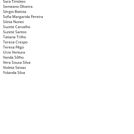
Sara Timóteo
Semeano Oliveira
Sérgio Batista
Sofia Margarida Pereira
Sónia Nunes
Suzete Carvalho
Suzete Santos
Tatiana Trilho
Teresa Crespo
Teresa Pêgo
Urze Ventura
Vanda Sôlho
Vera Sousa Silva
Violeta Seixas
Yolanda Silva