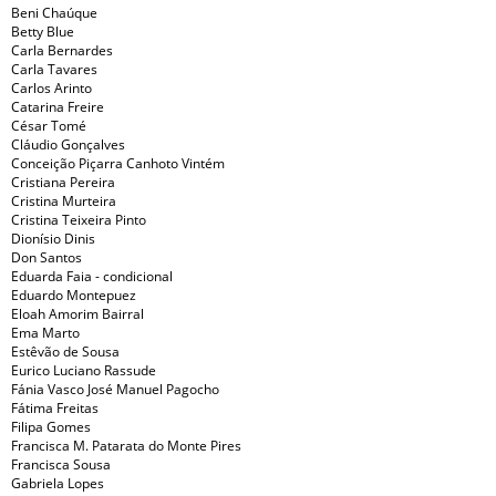
Beni Chaúque
Betty Blue
Carla Bernardes
Carla Tavares
Carlos Arinto
Catarina Freire
César Tomé
Cláudio Gonçalves
Conceição Piçarra Canhoto Vintém
Cristiana Pereira
Cristina Murteira
Cristina Teixeira Pinto
Dionísio Dinis
Don Santos
Eduarda Faia - condicional
Eduardo Montepuez
Eloah Amorim Bairral
Ema Marto
Estêvão de Sousa
Eurico Luciano Rassude
Fánia Vasco José Manuel Pagocho
Fátima Freitas
Filipa Gomes
Francisca M. Patarata do Monte Pires
Francisca Sousa
Gabriela Lopes