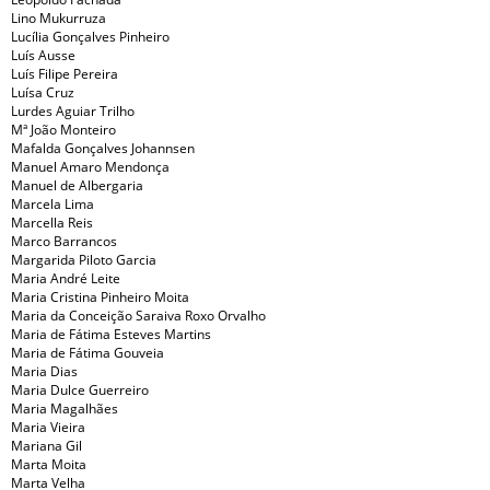
Lino Mukurruza
Lucília Gonçalves Pinheiro
Luís Ausse
Luís Filipe Pereira
Luísa Cruz
Lurdes Aguiar Trilho
Mª João Monteiro
Mafalda Gonçalves Johannsen
Manuel Amaro Mendonça
Manuel de Albergaria
Marcela Lima
Marcella Reis
Marco Barrancos
Margarida Piloto Garcia
Maria André Leite
Maria Cristina Pinheiro Moita
Maria da Conceição Saraiva Roxo Orvalho
Maria de Fátima Esteves Martins
Maria de Fátima Gouveia
Maria Dias
Maria Dulce Guerreiro
Maria Magalhães
Maria Vieira
Mariana Gil
Marta Moita
Marta Velha