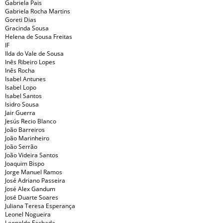
Gabriela Pais
Gabriela Rocha Martins
Goreti Dias
Gracinda Sousa
Helena de Sousa Freitas
IF
Ilda do Vale de Sousa
Inês Ribeiro Lopes
Inês Rocha
Isabel Antunes
Isabel Lopo
Isabel Santos
Isidro Sousa
Jair Guerra
Jesús Recio Blanco
João Barreiros
João Marinheiro
João Serrão
João Videira Santos
Joaquim Bispo
Jorge Manuel Ramos
José Adriano Passeira
José Alex Gandum
José Duarte Soares
Juliana Teresa Esperança
Leonel Nogueira
Leopoldo Fachada