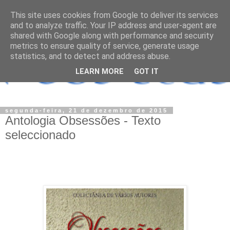
This site uses cookies from Google to deliver its services
and to analyze traffic. Your IP address and user-agent are
shared with Google along with performance and security
metrics to ensure quality of service, generate usage
statistics, and to detect and address abuse.
LEARN MORE
GOT IT
segunda-feira, 21 de dezembro de 2015
Antologia Obsessões - Texto
seleccionado