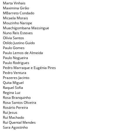
Marta Vinhais
Maximina Girão
MBarreto Condado
Micaela Morais
Mouzinho Narope
Muachigombana Massingue
Nuno Reis Esteves
Olívia Santos
Otildo Justino Guido
Paulo Gomes
Paulo Lemos de Almeida
Paulo Nogueira
Paulo Rodrigues
Pedro Marraque e Eugénia Pires
Pedro Ventura
Prazeres Jacinto
Quita Miguel
Raquel Sofia
Regina Luz
Rosa Branquinho
Rosa Santos Oliveira
Rosário Pereira
Rui Jesus
Rui Machado
Rui Quental Mendes
Sara Agostinho